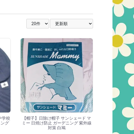
表示件数を選択
並び順を選択
中学校
【帽子】日除け帽子 サンシェード マ
ニング
ミー 日焼け防止 ガーデニング 紫外線
対策 白鳩