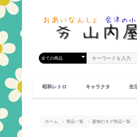
商品カテゴリを選択
商品名やキーワードを
昭和レトロ
キャラクタ
生
90's(平成2-11年)
80's(昭和55-64年)
70's(昭和45-54年)
60's(昭和35-44年)
50's(昭和25-34年)
40's(昭和15-24年)
30's(昭和5-14年)
漫画・アニメ
人物・動物
ホーム
商品一覧
夏物のタグ商品一覧