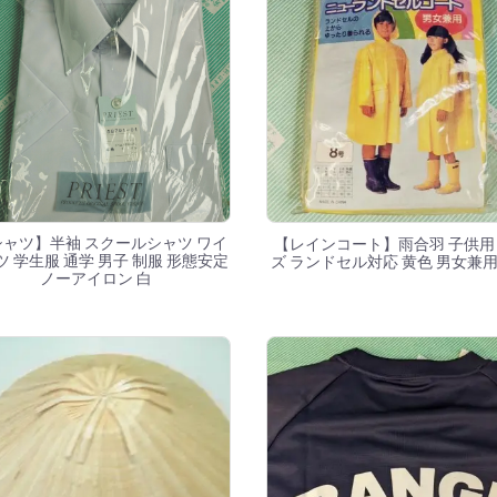
シャツ】半袖 スクールシャツ ワイ
【レインコート】雨合羽 子供用
ツ 学生服 通学 男子 制服 形態安定
ズ ランドセル対応 黄色 男女兼用
ノーアイロン 白