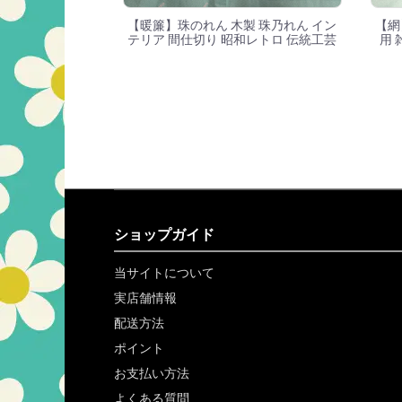
【暖簾】珠のれん 木製 珠乃れん イン
【網
テリア 間仕切り 昭和レトロ 伝統工芸
用 
ショップガイド
当サイトについて
実店舗情報
配送方法
ポイント
お支払い方法
よくある質問