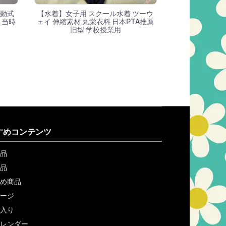
手動式
【水着】女子用 スクール水着 ツーウ
 当時
ェイ 伸縮素材 丸栄衣料 日本PTA推薦
旧型 学校授業用
すめコンテンツ
品
品
め商品
ージ
入り
レンダー