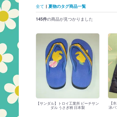
夏物のタグ商品一
全て
|
夏物のタグ商品一覧
145件
の商品が見つかりました
【水
【サンダル】トロイ工業所 ビーチサン
泳パ
ダル うさぎ柄 日本製