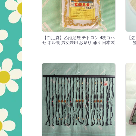
【白足袋】乙姫足袋 テトロン 4枚コハ
【笠
ゼ ネル裏 男女兼用 お祭り 踊り 日本製