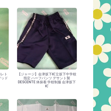
和レト
【ジャージ】会津坂下町立坂下中学校
デッド
指定 ハーフパンツ デサント製
DESCENTE 体操着 学校制服 会津坂下
町