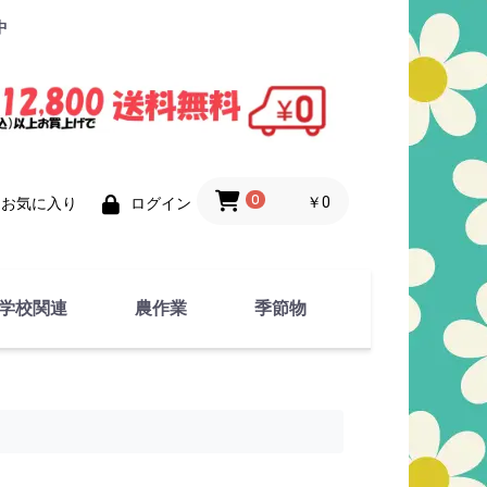
中
0
￥0
お気に入り
ログイン
学校関連
農作業
季節物
衣類
文具
運動用具
金属製品
竹・藁 製品
衣類品
春物
夏物
秋物
冬物