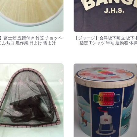
】富士笠 五徳付き 竹笠 チョッペ
【ジャージ】会津坂下町立 坂下
笠 ふち白 農作業 日よけ 雪よけ
指定 Tシャツ 半袖 運動着 体