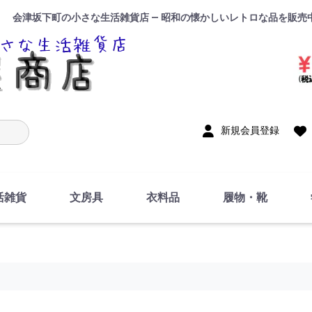
会津坂下町の小さな生活雑貨店 — 昭和の懐かしいレトロな品を販売
入力
新規会員登録
活雑貨
文房具
衣料品
履物・靴
インテリア
DIY・修理・自作
お風呂・トイレ
掃除・洗濯用具
裁縫
調理器具・料理関連
トイレットペーパー・
食器
筆記用具
事務用品
絵画・習字
テープ
玩具・おもちゃ
ノート
洋服
ジャージ・運動着
帽子
下着・手袋・靴下
鞄
アクセサリー・小物
ハンカチ・タオル類
化粧品
寝具
足袋
スリッパ
サンダル
シューズ
ちり紙・ティッシュ