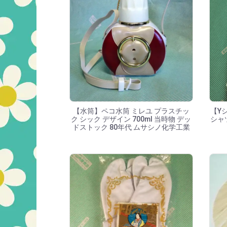
【水筒】ペコ水筒 ミレユ プラスチッ
【Y
ク シック デザイン 700ml 当時物 デッ
シャ
ドストック 80年代 ムサシノ化学工業