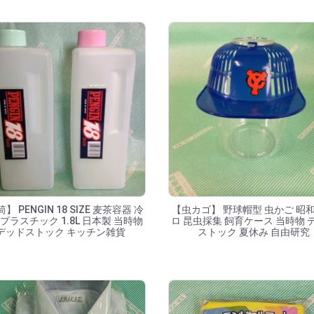
】 PENGIN 18 SIZE 麦茶容器 冷
【虫カゴ】 野球帽型 虫かご 昭
 プラスチック 1.8L 日本製 当時物
ロ 昆虫採集 飼育ケース 当時物 
デッドストック キッチン雑貨
ストック 夏休み 自由研究