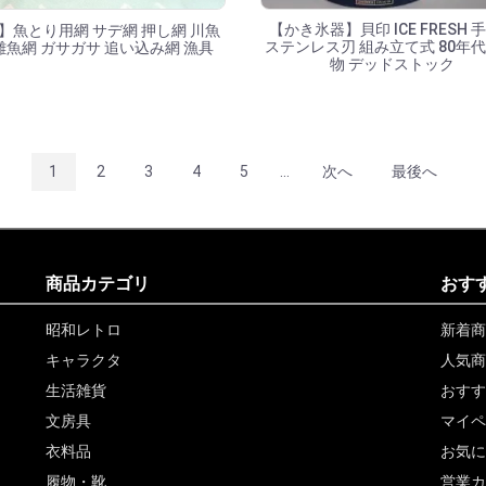
【かき氷器】貝印 ICE FRESH 
】魚とり用網 サデ網 押し網 川魚
ステンレス刃 組み立て式 80年代
雑魚網 ガサガサ 追い込み網 漁具
物 デッドストック
1
2
3
4
5
...
次へ
最後へ
商品カテゴリ
おす
昭和レトロ
新着商
キャラクタ
人気商
生活雑貨
おすす
文房具
マイペ
衣料品
お気に
履物・靴
営業カ