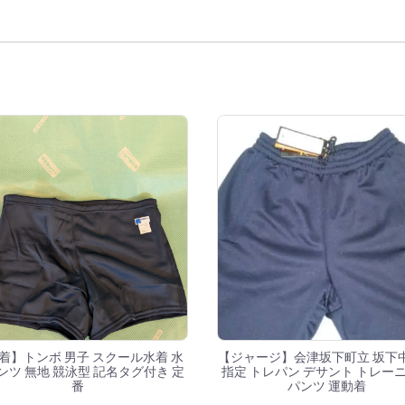
覧
着】トンボ 男子 スクール水着 水
【ジャージ】会津坂下町立 坂下
ンツ 無地 競泳型 記名タグ付き 定
指定 トレパン デサント トレー
番
パンツ 運動着