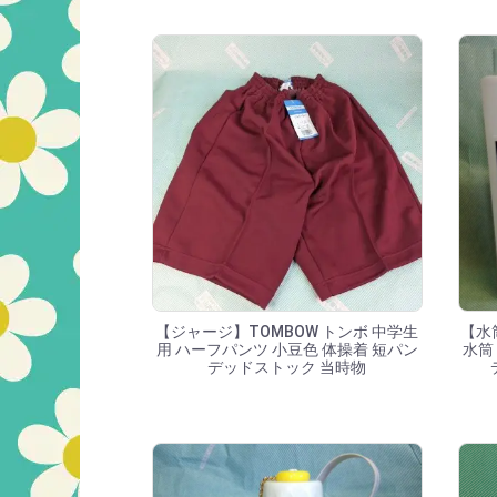
【ジャージ】TOMBOW トンボ 中学生
【水筒
用 ハーフパンツ 小豆色 体操着 短パン
水筒
デッドストック 当時物