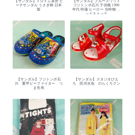
【サンダル】トロイ工業所 ビ
【サンダル】ブルースワット
ーチサンダル うさぎ柄 日本
フジトンボ石川 子供靴 1990
製
年代 特撮 ヒーロー 当時物 デ
ッドストック
【サンダル】フジトンボ石
【サンダル】スタジオぴえ
川 重甲ビーファイター つ
ろ 田河水泡 のらくろクン
ま先有