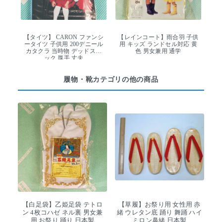
【タイツ】 CARON ファンシ
【レインコート】雨合羽 子供
ータイツ 子供用 200デニール
用 キッズ ランドセル対応 黄
カタクラ 当時物 デッドスト
色 男女兼用 通学
ック 厚手 丈夫
履物・靴カテゴリの他の商品
【白足袋】乙姫足袋 テトロ
【草履】お祭り用 女性用 赤
ン 4枚コハゼ ネル裏 男女兼
緒 ウレタン底 踊り 舞踊 ハイ
用 お祭り 踊り 日本製
ミロン鼻緒 日本製