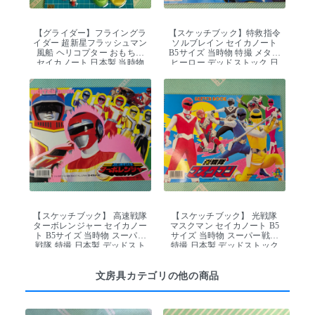
【グライダー】フライングラ
【スケッチブック】特救指令
イダー 超新星フラッシュマン
ソルブレイン セイカノート
風船 ヘリコプター おもちゃ
B5サイズ 当時物 特撮 メタル
セイカノート 日本製 当時物
ヒーロー デッドストック 日
本製
【スケッチブック】 高速戦隊
【スケッチブック】 光戦隊
ターボレンジャー セイカノー
マスクマン セイカノート B5
ト B5サイズ 当時物 スーパー
サイズ 当時物 スーパー戦隊
戦隊 特撮 日本製 デッドスト
特撮 日本製 デッドストック
ック
文房具カテゴリの他の商品