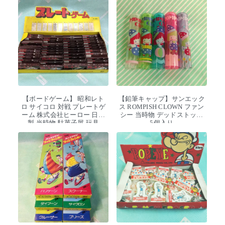
【ボードゲーム】 昭和レト
【鉛筆キャップ】サンエック
ロ サイコロ 対戦 プレートゲ
ス ROMPISH CLOWN ファン
ーム 株式会社ヒーロー 日本
シー 当時物 デッドストック
製 当時物 駄菓子屋 玩具
5個入り