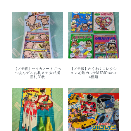
【メモ帳】セイカノート ごっ
【メモ帳】わくわくコレクシ
つあんデス お札メモ 大相撲
ョン 心理カルテMEMO san-x
旧札 30枚
4種類