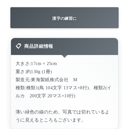
漢字の練習に
商品詳細情報
大きさ:17cm × 25cm
重さ:約130g (1冊)
製造元:東海製紙株式会社 M
種類:種類1(鳥 104文字 13マス×8行)、種類2(イ
ルカ 200文字 20マス×10行)
薄い緑色の線のため、写真では切れているよ
うに見えるところもございます。