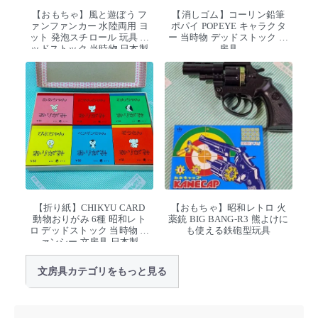
【おもちゃ】風と遊ぼう フ
【消しゴム】コーリン鉛筆
ァンファンカー 水陸両用 ヨ
ポパイ POPEYE キャラクタ
ット 発泡スチロール 玩具 デ
ー 当時物 デッドストック 文
ッドストック 当時物 日本製
房具
【折り紙】CHIKYU CARD
【おもちゃ】昭和レトロ 火
動物おりがみ 6種 昭和レト
薬銃 BIG BANG-R3 熊よけに
ロ デッドストック 当時物 フ
も使える鉄砲型玩具
ァンシー 文房具 日本製
文房具カテゴリをもっと見る