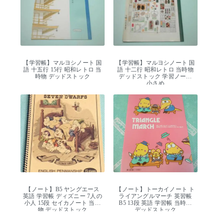
【学習帳】マルヨシノート 国
【学習帳】マルヨシノート 国
語 十五行 15行 昭和レトロ 当
語 十二行 昭和レトロ 当時物
時物 デッドストック
デッドストック 学習ノート
小さめ
【ノート】B5 ヤングエース
【ノート】トーカイノート ト
英語 学習帳 ディズニー 7人の
ライアングルマーチ 英習帳
小人 15段 セイカノート 当時
B5 13段 英語 学習帳 当時物
物 デッドストック
デッドストック