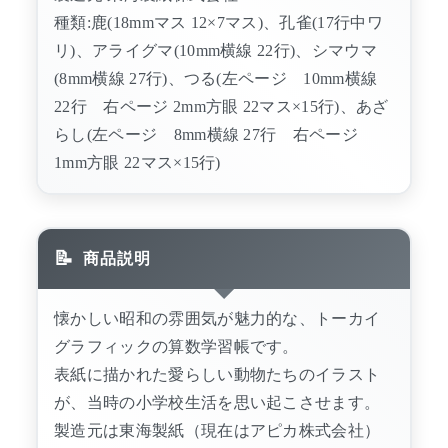
種類:鹿(18mmマス 12×7マス)、孔雀(17行中ワ
リ)、アライグマ(10mm横線 22行)、シマウマ
(8mm横線 27行)、つる(左ページ 10mm横線
22行 右ページ 2mm方眼 22マス×15行)、あざ
らし(左ページ 8mm横線 27行 右ページ
1mm方眼 22マス×15行)
商品説明
懐かしい昭和の雰囲気が魅力的な、トーカイ
グラフィックの算数学習帳です。
表紙に描かれた愛らしい動物たちのイラスト
が、当時の小学校生活を思い起こさせます。
製造元は東海製紙（現在はアピカ株式会社）