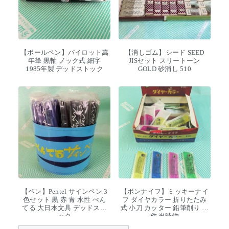
【ボールペン】パイロット萬
【消しゴム】シード SEED
年筆 黒軸 ノック式 細字
JISセット スリートーン
1985年製 デッドストック
GOLD 砂消し 510
【ペン】Pentel サインペン 3
【ボンナイフ】ミッキーナイ
色セット 黒 赤 青 水性 ぺん
フ ダイヤカラー 折りたたみ
てる 大日本文具 デッドスト
式 小刀 カッター 鉛筆削り 工
ック
作 当時物