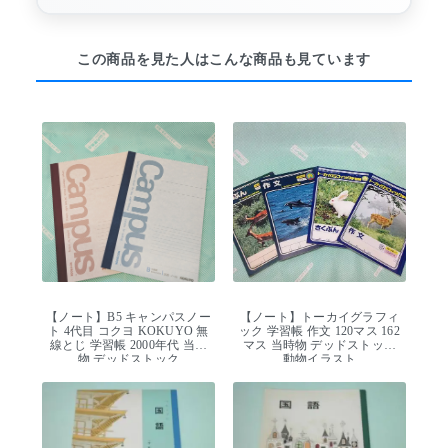
この商品を見た人はこんな商品も見ています
【ノート】B5 キャンパスノー
【ノート】トーカイグラフィ
ト 4代目 コクヨ KOKUYO 無
ック 学習帳 作文 120マス 162
線とじ 学習帳 2000年代 当時
マス 当時物 デッドストック
物 デッドストック
動物イラスト