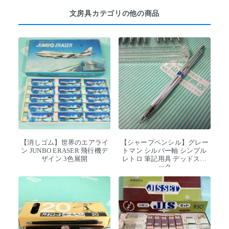
文房具カテゴリの他の商品
【消しゴム】世界のエアライ
【シャープペンシル】グレー
ン JUNBO ERASER 飛行機デ
トマン シルバー軸 シンプル
ザイン 3色展開
レトロ 筆記用具 デッドスト
ック