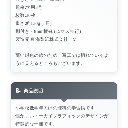
規格:学用3号
枚数:30枚
重さ:約130g (1冊)
棚付き・8mm横罫 (15マス×8行)
製造元:東海製紙株式会社 M
薄い緑色の線のため、写真では切れているよ
うに見えるところもございます。
商品説明
小学校低学年向けの理科の学習帳です。
懐かしいトーカイグラフィックのデザインが
特徴的な一冊です。