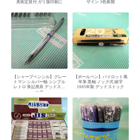
美術定規付 ガリ版印刷に
ザイン 3色展開
【シャープペンシル】グレー
【ボールペン】パイロット萬
トマン シルバー軸 シンプル
年筆 黒軸 ノック式 細字
レトロ 筆記用具 デッドスト
1985年製 デッドストック
ック