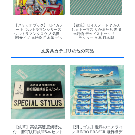
【スケッチブック】 セイカノ
【鉛筆】セイカノート きかん
ート ウルトラマンシリーズ
しゃトーマス なかまたち 黒 B
ウルトラマンタロウ 人気怪獣
当時物 デッドストック キャ
B5サイズ 当時物 日本製 デッ
ラクター 文具 日本製
ドストック
文房具カテゴリの他の商品
【鉄筆】高級高硬度鋼替先
【消しゴム】世界のエアライ
付 謄写版用鉄筆5本セット
ン JUNBO ERASER 飛行機デ