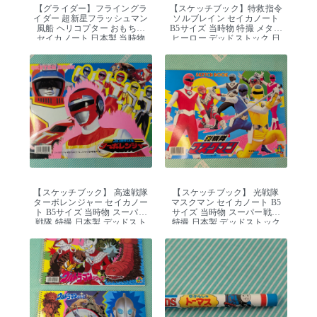
【グライダー】フライングラ
【スケッチブック】特救指令
イダー 超新星フラッシュマン
ソルブレイン セイカノート
風船 ヘリコプター おもちゃ
B5サイズ 当時物 特撮 メタル
セイカノート 日本製 当時物
ヒーロー デッドストック 日
本製
【スケッチブック】 高速戦隊
【スケッチブック】 光戦隊
ターボレンジャー セイカノー
マスクマン セイカノート B5
ト B5サイズ 当時物 スーパー
サイズ 当時物 スーパー戦隊
戦隊 特撮 日本製 デッドスト
特撮 日本製 デッドストック
ック