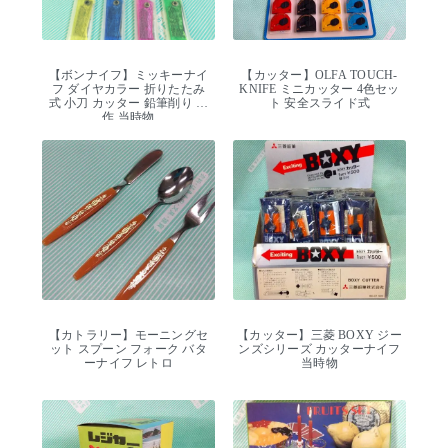
【ボンナイフ】ミッキーナイ
【カッター】OLFA TOUCH-
フ ダイヤカラー 折りたたみ
KNIFE ミニカッター 4色セッ
式 小刀 カッター 鉛筆削り 工
ト 安全スライド式
作 当時物
【カトラリー】モーニングセ
【カッター】三菱 BOXY ジー
ット スプーン フォーク バタ
ンズシリーズ カッターナイフ
ーナイフ レトロ
当時物