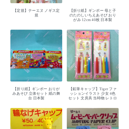
【定規】テーエヌ ノギス定
【折り紙】ギンポー 母と子
規
のたのしいちえあそび おり
がみ 12cm 40枚 日本製
【折り紙】ギンポー おりが
【鉛筆キャップ】Tiger ファ
みあそび 立体セット 紙の舞
ッションイラスト 少女 4色
台 日本製
セット 文房具 当時物 レトロ