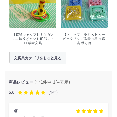
【鉛筆キャップ】ミツカン
【クリップ】夢のある ムー
ミニ輪投げセット 昭和レト
ビークリップ 動物 4種 文房
ロ 学童文具
具 動く目
文房具カテゴリをもっと見る
商品レビュー
(全1件中
1
件表示)
5.0
(1件)
凛