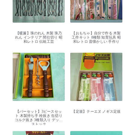
【暖簾】珠のれん 木製 珠乃
【おもちゃ】自分で作る 木製
れん インテリア 間仕切り 昭
工作キット 8種類 知育玩具 昭
和レトロ 伝統工芸
和レトロ 昔懐かしい 手作り
【バーセット】3ピースセッ
【定規】テーエヌ ノギス定規
ト 木製持ち手 栓抜き 缶切り
コルク抜き 3種類入り デッド
ストック