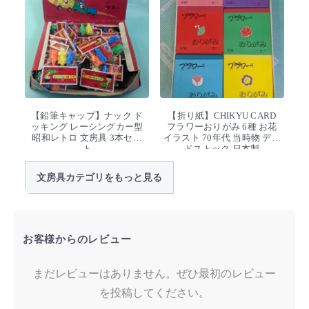
【鉛筆キャップ】ナック ド
【折り紙】CHIKYU CARD
ッキング レーシングカー型
フラワーおりがみ 6種 お花
昭和レトロ 文房具 3本セッ
イラスト 70年代 当時物 デッ
ト
ドストック 日本製
文房具カテゴリをもっと見る
お客様からのレビュー
まだレビューはありません。ぜひ最初のレビュー
を投稿してください。