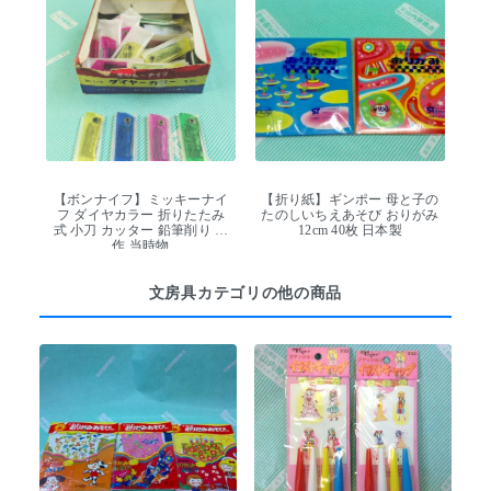
【ボンナイフ】ミッキーナイ
【折り紙】ギンポー 母と子の
フ ダイヤカラー 折りたたみ
たのしいちえあそび おりがみ
式 小刀 カッター 鉛筆削り 工
12cm 40枚 日本製
作 当時物
文房具カテゴリの他の商品