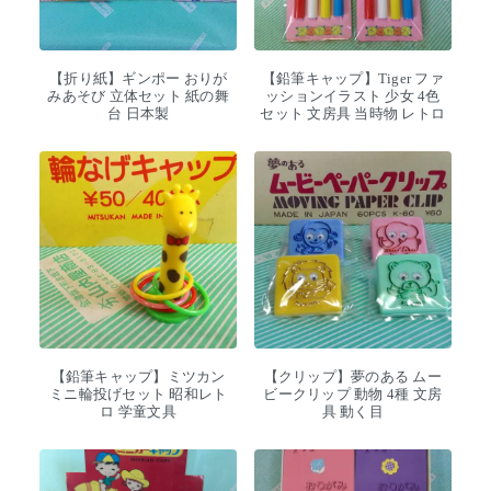
【折り紙】ギンポー おりが
【鉛筆キャップ】Tiger ファ
みあそび 立体セット 紙の舞
ッションイラスト 少女 4色
台 日本製
セット 文房具 当時物 レトロ
【鉛筆キャップ】ミツカン
【クリップ】夢のある ムー
ミニ輪投げセット 昭和レト
ビークリップ 動物 4種 文房
ロ 学童文具
具 動く目