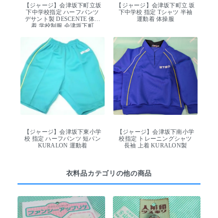
【ジャージ】会津坂下町立坂
【ジャージ】会津坂下町立 坂
下中学校指定 ハーフパンツ
下中学校 指定 Tシャツ 半袖
デサント製 DESCENTE 体操
運動着 体操服
着 学校制服 会津坂下町
【ジャージ】会津坂下東小学
【ジャージ】会津坂下南小学
校 指定 ハーフパンツ 短パン
校指定 トレーニングシャツ
KURALON 運動着
長袖 上着 KURALON製
衣料品カテゴリの他の商品