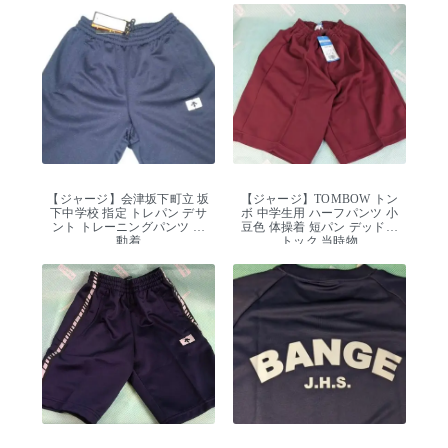
【ジャージ】会津坂下町立 坂
【ジャージ】TOMBOW トン
下中学校 指定 トレパン デサ
ボ 中学生用 ハーフパンツ 小
ント トレーニングパンツ 運
豆色 体操着 短パン デッドス
動着
トック 当時物