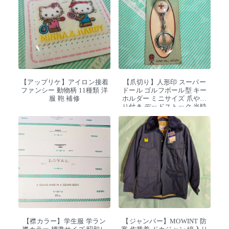
【アップリケ】アイロン接着
【爪切り】人形印 スーパー
ファンシー 動物柄 11種類 洋
ドール ゴルフボール型 キー
服 鞄 補修
ホルダー ミニサイズ 爪やす
り付き デッドストック 当時
物
【襟カラー】学生服 学ラン
【ジャンパー】MOWINT 防