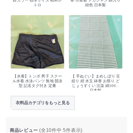
襟カラー 標準サイズ 昭和レ
寒 作業着 ドカジャン 綿入り
トロ
紺色 日本製
【水着】トンボ 男子 スクー
【 手ぬぐい】まめしぼり 豆
ル水着 水泳パンツ 無地 競泳
絞り 紺 水玉 鉢巻 お祭り ど
型 記名タグ付き 定番
じょうすくい 注染 綿100%
日本製
衣料品カテゴリをもっと見る
商品レビュー
(全10件中
5
件表示)