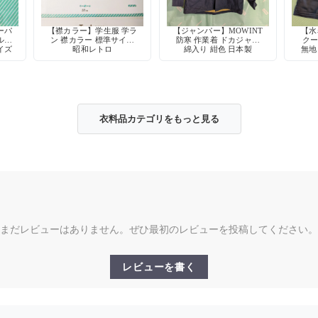
ーパ
【襟カラー】学生服 学ラ
【ジャンパー】MOWINT
【水
ル型
ン 襟カラー 標準サイズ
防寒 作業着 ドカジャン
クー
イズ
昭和レトロ
綿入り 紺色 日本製
無地
スト
衣料品カテゴリをもっと見る
まだレビューはありません。ぜひ最初のレビューを投稿してください。
レビューを書く