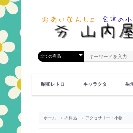
商品カテゴリを選択
商品名やキーワードを
昭和レトロ
キャラクタ
生
90's(平成2-11年)
80's(昭和55-64年)
70's(昭和45-54年)
60's(昭和35-44年)
50's(昭和25-34年)
40's(昭和15-24年)
30's(昭和5-14年)
漫画・アニメ
人物・動物
ホーム
衣料品
アクセサリー・小物