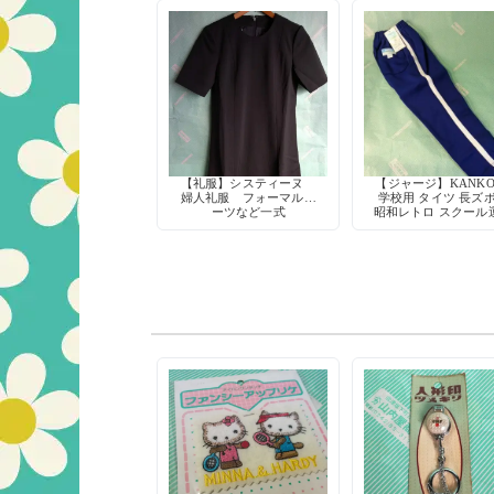
【礼服】システィーヌ
【ジャージ】KANKO
婦人礼服 フォーマルス
学校用 タイツ 長ズ
ーツなど一式
昭和レトロ スクール
着