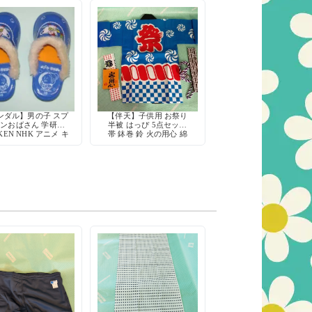
ンダル】男の子 スプ
【伴天】子供用 お祭り
ンおばさん 学研
半被 はっぴ 5点セット
KEN NHK アニメ キ
帯 鉢巻 鈴 火の用心 綿
クター 80年代 当時
100% 日本製
 デッドストック