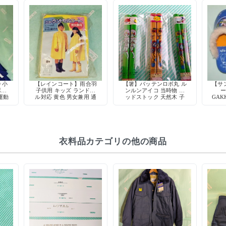
 小
【レインコート】雨合羽
【箸】バッテンロボ丸 ル
【サ
ボン
子供用 キッズ ランドセ
ンルンアイコ 当時物 デ
ー
運動
ル対応 黄色 男女兼用 通
ッドストック 天然木 子
GAK
学
供用 キャラクター箸
ャラ
物
衣料品カテゴリの他の商品