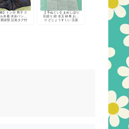
着】トンボ 男子 ス
【 手ぬぐい】まめしぼり
ル水着 水泳パンツ
豆絞り 紺 水玉 鉢巻 お祭
 競泳型 記名タグ付
り どじょうすくい 注染
き 定番
綿100% 日本製