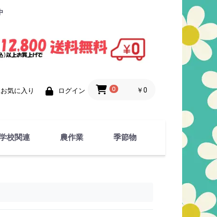
中
0
￥0
お気に入り
ログイン
学校関連
農作業
季節物
衣類
文具
運動用具
金属製品
竹・藁 製品
衣類品
春物
夏物
秋物
冬物