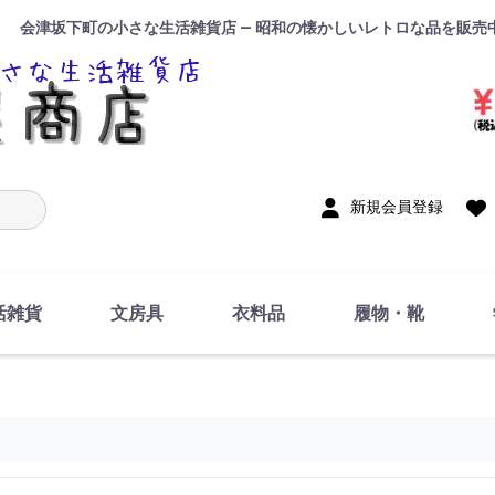
会津坂下町の小さな生活雑貨店 — 昭和の懐かしいレトロな品を販売
入力
新規会員登録
活雑貨
文房具
衣料品
履物・靴
インテリア
DIY・修理・自作
お風呂・トイレ
掃除・洗濯用具
裁縫
調理器具・料理関連
トイレットペーパー・
食器
筆記用具
事務用品
絵画・習字
テープ
玩具・おもちゃ
ノート
洋服
ジャージ・運動着
帽子
下着・手袋・靴下
鞄
アクセサリー・小物
ハンカチ・タオル類
化粧品
寝具
足袋
スリッパ
サンダル
シューズ
ちり紙・ティッシュ