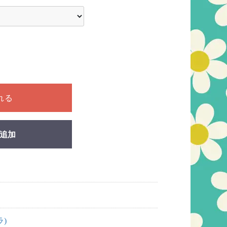
ださい
れる
追加
ラ)