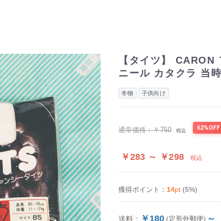
【タイツ】 CARON
ニール カタクラ 当時
冬物
子供向け
62%OFF
通常価格：
￥750
税込
￥283 ～ ￥298
税込
14
pt
(5%)
獲得ポイント：
￥180
～
送料：
(定形外郵便)