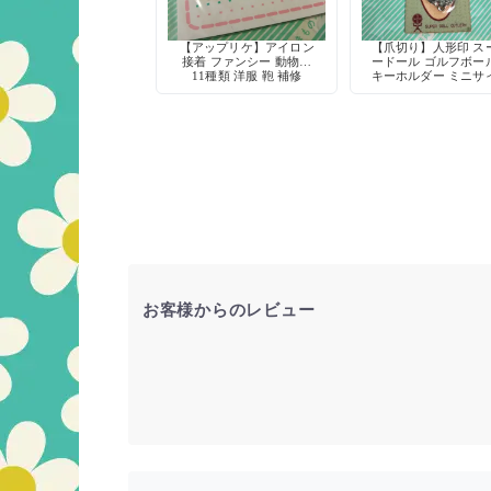
【アップリケ】アイロン
【爪切り】人形印 ス
接着 ファンシー 動物柄
ードール ゴルフボー
11種類 洋服 鞄 補修
キーホルダー ミニサ
爪やすり付き デッド
ック 当時物
お客様からのレビュー