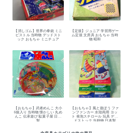
【消しゴム】世界の拳銃 ミニ
【定規】ジュニア 学習用ゲー
ピストル 当時物 デッドスト
ム定規 文房具 おもちゃ 当時
ック おもちゃ ミニチュア
物 昭和
【おもちゃ】武者めんこ 大小
【おもちゃ】風と遊ぼう ファ
6個入り 当時物 懐かしい 丸め
ンファンカー 水陸両用 ヨッ
んこ 伝承遊び 駄菓子屋 日本
ト 発泡スチロール 玩具 デッ
製
ドストック 当時物 日本製