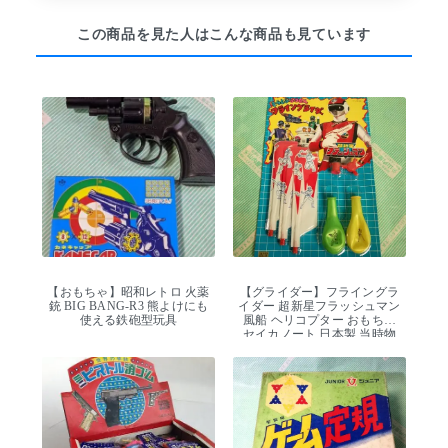
この商品を見た人はこんな商品も見ています
【おもちゃ】昭和レトロ 火薬
【グライダー】フライングラ
銃 BIG BANG-R3 熊よけにも
イダー 超新星フラッシュマン
使える鉄砲型玩具
風船 ヘリコプター おもちゃ
セイカノート 日本製 当時物