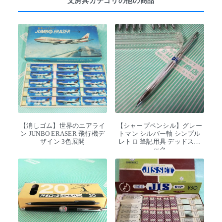
文房具カテゴリの他の商品
【消しゴム】世界のエアライ
【シャープペンシル】グレー
ン JUNBO ERASER 飛行機デ
トマン シルバー軸 シンプル
ザイン 3色展開
レトロ 筆記用具 デッドスト
ック