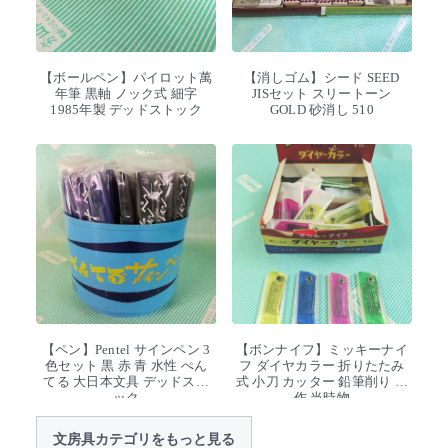
【ボールペン】パイロット萬
【消しゴム】シード SEED
年筆 黒軸 ノック式 細字
JISセット スリートーン
1985年製 デッドストック
GOLD 砂消し 510
【ペン】Pentel サインペン 3
【ボンナイフ】ミッキーナイ
色セット 黒 赤 青 水性 ぺん
フ ダイヤカラー 折りたたみ
てる 大日本文具 デッドスト
式 小刀 カッター 鉛筆削り 工
ック
作 当時物
文房具カテゴリをもっと見る