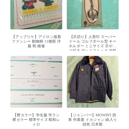
【アップリケ】アイロン接着
【爪切り】人形印 スーパー
ファンシー 動物柄 11種類 洋
ドール ゴルフボール型 キー
服 鞄 補修
ホルダー ミニサイズ 爪やす
り付き デッドストック 当時
物
【襟カラー】学生服 学ラン
【ジャンパー】MOWINT 防
襟カラー 標準サイズ 昭和レ
寒 作業着 ドカジャン 綿入り
トロ
紺色 日本製