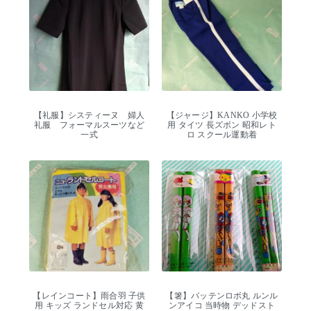
【礼服】システィーヌ 婦人
【ジャージ】KANKO 小学校
礼服 フォーマルスーツなど
用 タイツ 長ズボン 昭和レト
一式
ロ スクール運動着
【レインコート】雨合羽 子供
【箸】バッテンロボ丸 ルンル
用 キッズ ランドセル対応 黄
ンアイコ 当時物 デッドスト