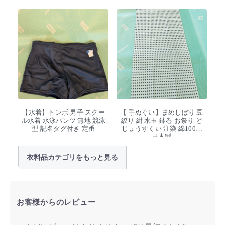
【水着】トンボ 男子 スクー
【 手ぬぐい】まめしぼり 豆
ル水着 水泳パンツ 無地 競泳
絞り 紺 水玉 鉢巻 お祭り ど
型 記名タグ付き 定番
じょうすくい 注染 綿100%
日本製
衣料品カテゴリをもっと見る
お客様からのレビュー