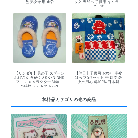
色 男女兼用 通学
ック 天然木 子供用 キャラク
ター箸
【サンダル】男の子 スプーン
【伴天】子供用 お祭り 半被
おばさん 学研 GAKKEN NHK
はっぴ 5点セット 帯 鉢巻 鈴
アニメ キャラクター 80年代
火の用心 綿100% 日本製
当時物 デッドストック
衣料品カテゴリの他の商品