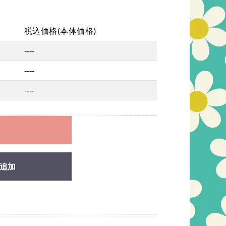
税込価格(本体価格)
----
----
----
れ
追加