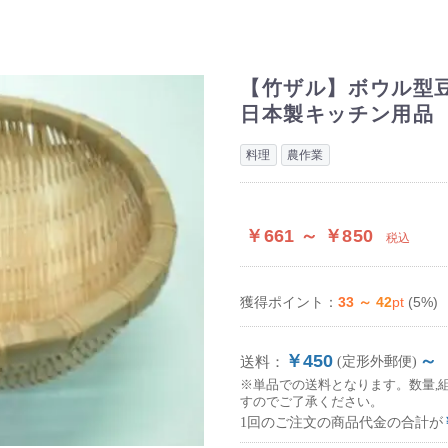
【竹ザル】ボウル型
日本製キッチン用品
料理
農作業
￥661 ～ ￥850
税込
33 ～ 42
pt
(5%)
獲得ポイント：
￥450
～
送料：
(定形外郵便)
※単品での送料となります。数量,
すのでご了承ください。
1回のご注文の商品代金の合計が