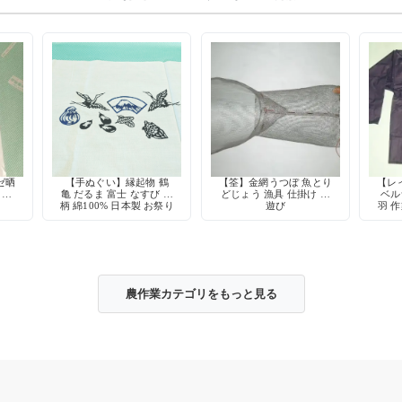
ゼ晒
【手ぬぐい】縁起物 鶴
【筌】金網うつぼ 魚とり
【レ
 肌
亀 だるま 富士 なすび 和
どじょう 漁具 仕掛け 川
ベル
柄 綿100% 日本製 お祭り
遊び
羽 作
剣道 温泉
ド付
農作業カテゴリをもっと見る