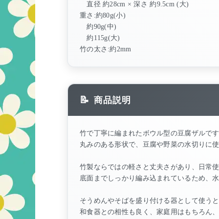
直径 約28cm × 深さ 約9.5cm (大)
重さ:約80g(小)
約90g(中)
約115g(大)
竹の太さ:約2mm
商品説明
竹で丁寧に編まれたボウル型の豆腐ザルで
丸みのある形状で、豆腐や野菜の水切りに
竹製ならではの軽さと丈夫さがあり、日常
底面までしっかり編み込まれているため、
そうめんやそばを盛り付ける器として使う
和食器との相性も良く、家庭用はもちろん