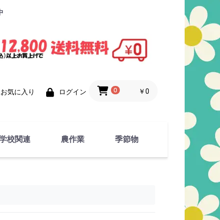
中
0
￥0
お気に入り
ログイン
学校関連
農作業
季節物
衣類
文具
運動用具
金属製品
竹・藁 製品
衣類品
春物
夏物
秋物
冬物