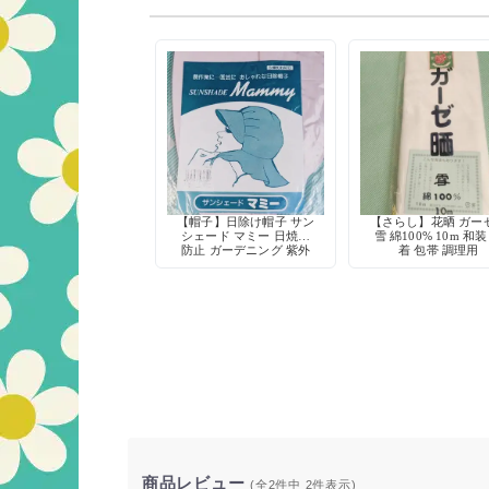
【帽子】日除け帽子 サン
【さらし】花晒 ガー
シェード マミー 日焼け
雪 綿100% 10m 和装
防止 ガーデニング 紫外
着 包帯 調理用
線対策 白鳩
商品レビュー
(全2件中
2
件表示)