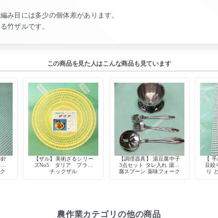
、編み目には多少の個体差があります。
める竹ザルです。
この商品を見た人はこんな商品も見ています
棒針
【ザル】美術ざるシリー
【調理器具】 湯豆腐中子
【 
み物
ズNo5 ダリア プラス
3点セット タレ入れ 湯豆
豆絞り
ック
チックザル
腐スプーン 薬味フォーク
り 
昭和レトロ ステンレス製
農作業カテゴリの他の商品