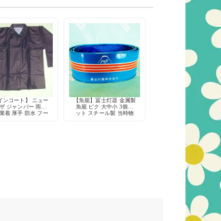
インコート】 ニュー
【魚籠】冨士灯器 金属製
ザ ジャンパー 雨合
魚籠 ビク 大中小 3個セ
業着 厚手 防水 フー
ット スチール製 当時物
き 紺 ネイビー 動き
やすい