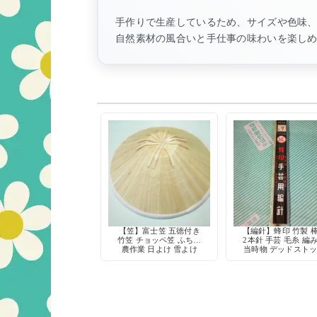
手作りで生産しているため、サイズや色味
自然素材の風合いと手仕事の味わいを楽し
【笠】富士笠 五徳付き
【編針】蜂印 竹製 
竹笠 チョッペ笠 ふち白
2本針 手芸 毛糸 編
農作業 日よけ 雪よけ
当時物 デッドスト