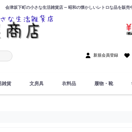
会津坂下町の小さな生活雑貨店 — 昭和の懐かしいレトロな品を販売
入力
新規会員登録
活雑貨
文房具
衣料品
履物・靴
インテリア
DIY・修理・自作
お風呂・トイレ
掃除・洗濯用具
裁縫
調理器具・料理関連
トイレットペーパー・
食器
筆記用具
事務用品
絵画・習字
テープ
玩具・おもちゃ
ノート
洋服
ジャージ・運動着
帽子
下着・手袋・靴下
鞄
アクセサリー・小物
ハンカチ・タオル類
化粧品
寝具
足袋
スリッパ
サンダル
シューズ
ちり紙・ティッシュ