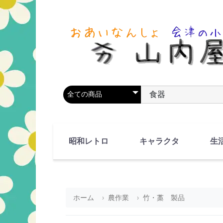
商品カテゴリを選択
商品名やキーワードを
昭和レトロ
キャラクタ
生
90's(平成2-11年)
80's(昭和55-64年)
70's(昭和45-54年)
60's(昭和35-44年)
50's(昭和25-34年)
40's(昭和15-24年)
30's(昭和5-14年)
漫画・アニメ
人物・動物
ホーム
農作業
竹・藁 製品