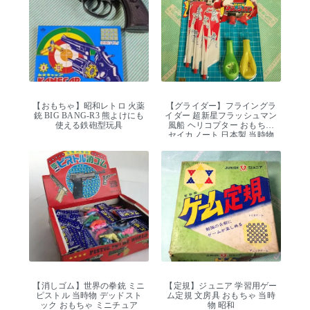
【おもちゃ】昭和レトロ 火薬
【グライダー】フライングラ
銃 BIG BANG-R3 熊よけにも
イダー 超新星フラッシュマン
使える鉄砲型玩具
風船 ヘリコプター おもちゃ
セイカノート 日本製 当時物
【消しゴム】世界の拳銃 ミニ
【定規】ジュニア 学習用ゲー
ピストル 当時物 デッドスト
ム定規 文房具 おもちゃ 当時
ック おもちゃ ミニチュア
物 昭和