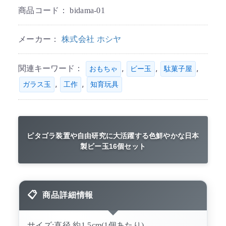
商品コード：
bidama-01
メーカー：
株式会社 ホシヤ
関連キーワード：
,
,
,
おもちゃ
ビー玉
駄菓子屋
,
,
ガラス玉
工作
知育玩具
ピタゴラ装置や自由研究に大活躍する色鮮やかな日本
製ビー玉16個セット
商品詳細情報
サイズ:直径 約1.5cm(1個あたり)