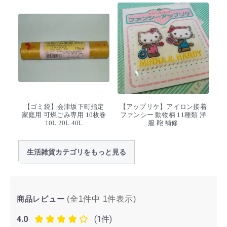
【ゴミ袋】会津坂下町指定
【アップリケ】アイロン接着
家庭用 可燃ごみ専用 10枚巻
ファンシー 動物柄 11種類 洋
10L 20L 40L
服 鞄 補修
生活雑貨カテゴリをもっと見る
商品レビュー
(全1件中
1
件表示)
4.0
(1件)