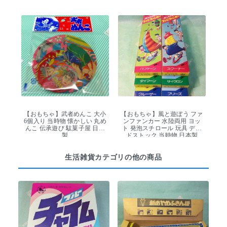
【おもちゃ】武者めんこ 大小
【おもちゃ】風と遊ぼう ファ
6個入り 当時物 懐かしい 丸め
ンファンカー 水陸両用 ヨッ
んこ 伝承遊び 駄菓子屋 日本
ト 発泡スチロール 玩具 デッ
製
ドストック 当時物 日本製
生活雑貨カテゴリの他の商品