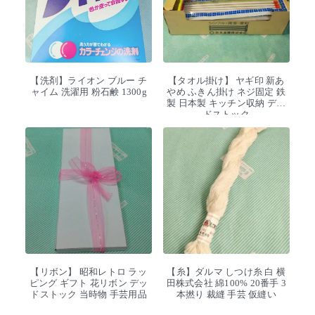
【洗剤】ライオン ブルー チ
【タオル掛け】 ヤギ印 新あ
ャイム 洗濯用 粉石鹸 1300g
やめ ふきん掛け ネジ固定 鉄
製 日本製 キッチン収納 デッ
ドストック
【リボン】 昭和レトロ ラッ
【糸】ダルマ しつけ糸 白 横
ピング ギフト 花リボン デッ
田株式会社 綿100% 20番手 3
ドストック 当時物 手芸用品
本撚り 裁縫 手芸 仮縫い