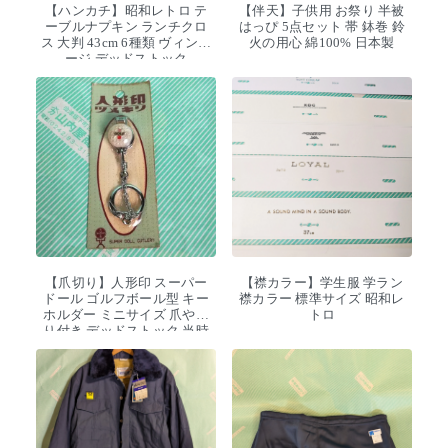
【ハンカチ】昭和レトロ テ
【伴天】子供用 お祭り 半被
ーブルナプキン ランチクロ
はっぴ 5点セット 帯 鉢巻 鈴
ス 大判 43cm 6種類 ヴィンテ
火の用心 綿100% 日本製
ージ デッドストック
【爪切り】人形印 スーパー
【襟カラー】学生服 学ラン
ドール ゴルフボール型 キー
襟カラー 標準サイズ 昭和レ
ホルダー ミニサイズ 爪やす
トロ
り付き デッドストック 当時
物