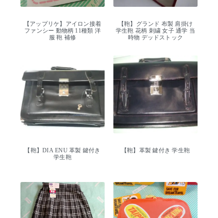
【アップリケ】アイロン接着
【鞄】グランド 布製 肩掛け
ファンシー 動物柄 11種類 洋
学生鞄 花柄 刺繍 女子 通学 当
服 鞄 補修
時物 デッドストック
【鞄】DIA ENU 革製 鍵付き
【鞄】革製 鍵付き 学生鞄
学生鞄