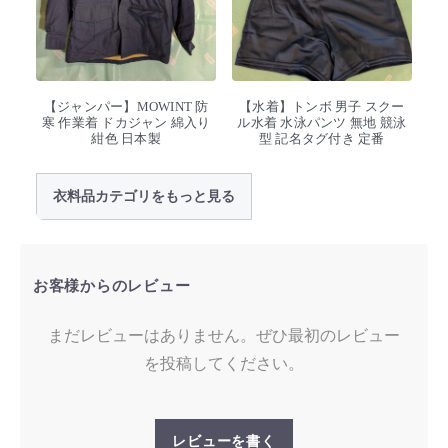
【ジャンパー】MOWINT 防
【水着】トンボ 男子 スクー
寒 作業着 ドカジャン 綿入り
ル水着 水泳パンツ 無地 競泳
紺色 日本製
型 記名タグ付き 定番
衣料品カテゴリをもっと見る
お客様からのレビュー
まだレビューはありません。ぜひ最初のレビュー
を投稿してください。
レビューを書く