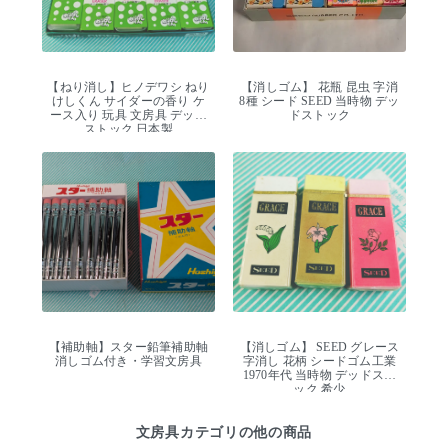
【ねり消し】ヒノデワシ ねり
【消しゴム】 花瓶 昆虫 字消
けしくん サイダーの香り ケ
8種 シード SEED 当時物 デッ
ース入り 玩具 文房具 デッド
ドストック
ストック 日本製
【補助軸】スター鉛筆補助軸
【消しゴム】 SEED グレース
消しゴム付き・学習文房具
字消し 花柄 シードゴム工業
1970年代 当時物 デッドスト
ック 希少
文房具カテゴリの他の商品