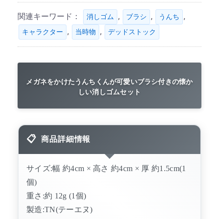
関連キーワード：
,
,
,
消しゴム
ブラシ
うんち
,
,
キャラクター
当時物
デッドストック
メガネをかけたうんちくんが可愛いブラシ付きの懐か
しい消しゴムセット
商品詳細情報
サイズ:幅 約4cm × 高さ 約4cm × 厚 約1.5cm(1
個)
重さ:約 12g (1個)
製造:TN(テーエヌ)