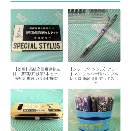
【鉄筆】高級高硬度鋼替先
【シャープペンシル】グレー
付 謄写版用鉄筆5本セット
トマン シルバー軸 シンプル
美術定規付 ガリ版印刷に
レトロ 筆記用具 デッドスト
ック