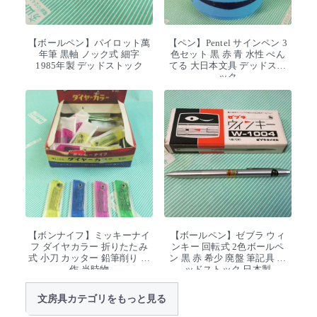
【ボールペン】パイロット萬
【ペン】Pentel サインペン 3
年筆 黒軸 ノック式 細字
色セット 黒 赤 青 水性 ぺん
1985年製 デッドストック
てる 大日本文具 デッドスト
ック
【ボンナイフ】ミッキーナイ
【ボールペン】ゼブラ ウィ
フ ダイヤカラー 折りたたみ
ンキー 回転式 2色ボールペ
式 小刀 カッター 鉛筆削り 工
ン 黒 赤 希少 廃盤 筆記具 デ
作 当時物
ッドストック 日本製
文房具カテゴリをもっと見る