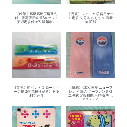
【鉄筆】高級高硬度鋼替先
【定規】ジュニア 学習用ゲー
付 謄写版用鉄筆5本セット
ム定規 文房具 おもちゃ 当時
美術定規付 ガリ版印刷に
物 昭和
【定規】昭和レトロ ロータリ
【筆箱】CKK 三菱 ニューフ
ー定規 2色 花模様が描ける便
レンド 筆入 ノーブレン素材
利文房具
二段式 定規機能 当時物 デッ
ドストック