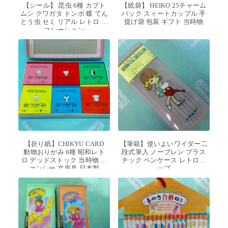
【シール】 昆虫 6種 カブト
【紙袋】 HEIKO 25チャーム
ムシ クワガタ トンボ 蝶 てん
バック スィートカップル 手
とう虫 セミ リアル レトロ デ
提げ袋 包装 ギフト 当時物
コレーション
【折り紙】CHIKYU CARD
【筆箱】使いよいワイダー二
動物おりがみ 6種 昭和レト
段式筆入 ノーブレン プラス
ロ デッドストック 当時物 フ
チック ペンケース レトロポ
ァンシー 文房具 日本製
ップ