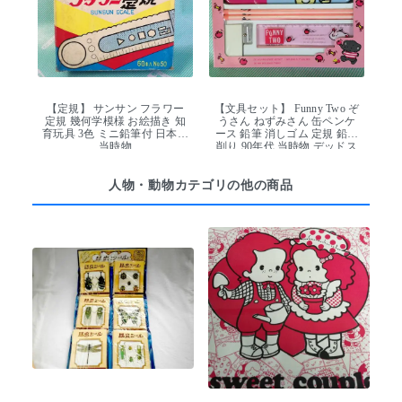
【定規】 サンサン フラワー
【文具セット】 Funny Two ぞ
定規 幾何学模様 お絵描き 知
うさん ねずみさん 缶ペンケ
育玩具 3色 ミニ鉛筆付 日本製
ース 鉛筆 消しゴム 定規 鉛筆
当時物
削り 90年代 当時物 デッドス
トック
人物・動物カテゴリの他の商品