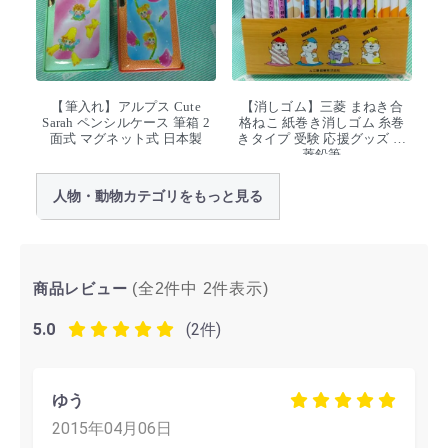
【筆入れ】アルプス Cute
【消しゴム】三菱 まねき合
Sarah ペンシルケース 筆箱 2
格ねこ 紙巻き消しゴム 糸巻
面式 マグネット式 日本製
きタイプ 受験 応援グッズ 三
菱鉛筆
人物・動物カテゴリをもっと見る
商品レビュー
(全2件中
2
件表示)
5.0
(2件)
ゆう
2015年04月06日