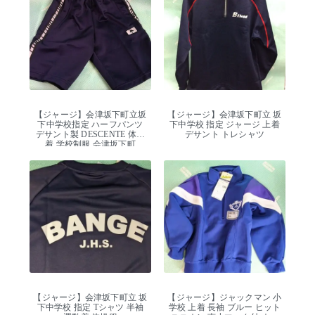
【ジャージ】会津坂下町立坂
【ジャージ】会津坂下町立 坂
下中学校指定 ハーフパンツ
下中学校 指定 ジャージ 上着
デサント製 DESCENTE 体操
デサント トレシャツ
着 学校制服 会津坂下町
【ジャージ】会津坂下町立 坂
【ジャージ】ジャックマン 小
下中学校 指定 Tシャツ 半袖
学校 上着 長袖 ブルー ヒット