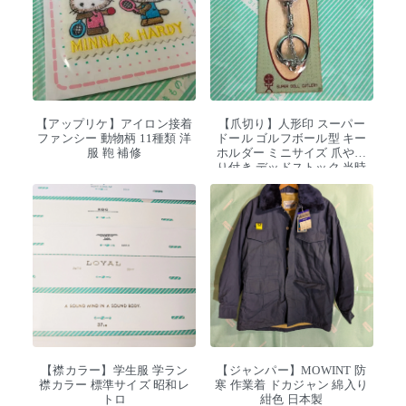
【アップリケ】アイロン接着
【爪切り】人形印 スーパー
ファンシー 動物柄 11種類 洋
ドール ゴルフボール型 キー
服 鞄 補修
ホルダー ミニサイズ 爪やす
り付き デッドストック 当時
物
【襟カラー】学生服 学ラン
【ジャンパー】MOWINT 防
襟カラー 標準サイズ 昭和レ
寒 作業着 ドカジャン 綿入り
トロ
紺色 日本製