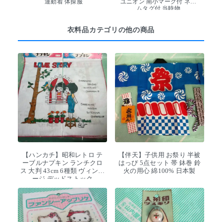
運動着 体操服
ユニオン 南小マーク付 ネー
ムタグ付 当時物
衣料品カテゴリの他の商品
【ハンカチ】昭和レトロ テ
【伴天】子供用 お祭り 半被
ーブルナプキン ランチクロ
はっぴ 5点セット 帯 鉢巻 鈴
ス 大判 43cm 6種類 ヴィンテ
火の用心 綿100% 日本製
ージ デッドストック