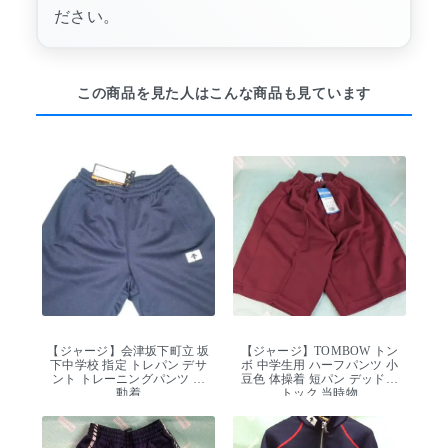
ださい。
この商品を見た人はこんな商品も見ています
【ジャージ】会津坂下町立 坂
【ジャージ】TOMBOW トン
下中学校 指定 トレパン デサ
ボ 中学生用 ハーフパンツ 小
ント トレーニングパンツ 運
豆色 体操着 短パン デッドス
動着
トック 当時物