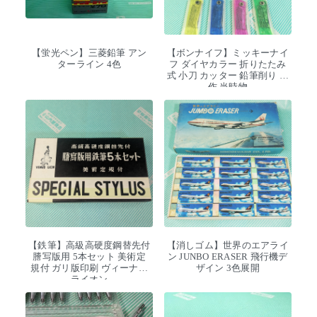
【蛍光ペン】三菱鉛筆 アン
【ボンナイフ】ミッキーナイ
ターライン 4色
フ ダイヤカラー 折りたたみ
式 小刀 カッター 鉛筆削り 工
作 当時物
【鉄筆】高級高硬度鋼替先付
【消しゴム】世界のエアライ
謄写版用 5本セット 美術定
ン JUNBO ERASER 飛行機デ
規付 ガリ版印刷 ヴィーナス
ザイン 3色展開
ライオン