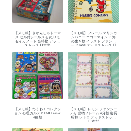
【メモ帳】きかんしゃトーマ
【メモ帳】フレール マリンカ
ス セル付シールメモ ぬりえ
ンパニー エコーマインド 海
セイカノート 当時物 デッド
の生き物 イラスト ファンシ
ストック 日本製
ー 当時物 デッドストック 日
本製 4色
【メモ帳】わくわくコレクシ
【メモ帳】レモン ファンシー
ョン 心理カルテMEMO san-x
メモ 動物フレーム 4分割 縦長
4種類
昭和 レトロ デッドストック
日本製