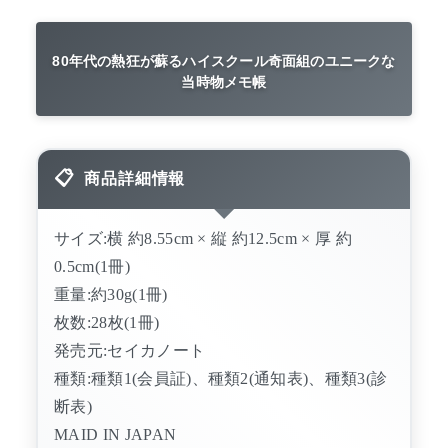
80年代の熱狂が蘇るハイスクール奇面組のユニークな
当時物メモ帳
商品詳細情報
サイズ:横 約8.55cm × 縦 約12.5cm × 厚 約
0.5cm(1冊)
重量:約30g(1冊)
枚数:28枚(1冊)
発売元:セイカノート
種類:種類1(会員証)、種類2(通知表)、種類3(診
断表)
MAID IN JAPAN