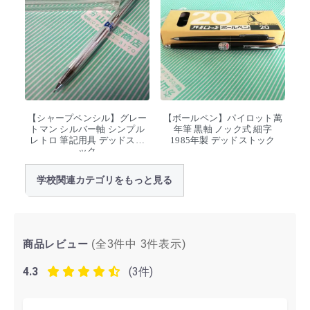
【シャープペンシル】グレー
【ボールペン】パイロット萬
トマン シルバー軸 シンプル
年筆 黒軸 ノック式 細字
レトロ 筆記用具 デッドスト
1985年製 デッドストック
ック
学校関連カテゴリをもっと見る
商品レビュー
(全3件中
3
件表示)
4.3
(3件)