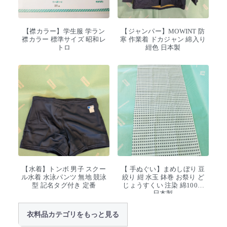
【襟カラー】学生服 学ラン
【ジャンパー】MOWINT 防
襟カラー 標準サイズ 昭和レ
寒 作業着 ドカジャン 綿入り
トロ
紺色 日本製
【水着】トンボ 男子 スクー
【 手ぬぐい】まめしぼり 豆
ル水着 水泳パンツ 無地 競泳
絞り 紺 水玉 鉢巻 お祭り ど
型 記名タグ付き 定番
じょうすくい 注染 綿100%
日本製
衣料品カテゴリをもっと見る