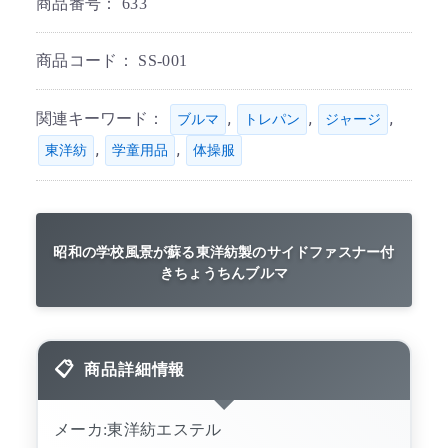
商品番号：
633
商品コード：
SS-001
関連キーワード：
,
,
,
ブルマ
トレパン
ジャージ
,
,
東洋紡
学童用品
体操服
昭和の学校風景が蘇る東洋紡製のサイドファスナー付
きちょうちんブルマ
商品詳細情報
メーカ:東洋紡エステル