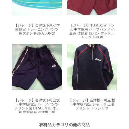
【ジャージ】会津坂下東小学
【ジャージ】TOMBOW トン
校指定 トレーニングパンツ
ボ 中学生用 ハーフパンツ 小
長ズボン KURALON製
豆色 体操着 短パン デッドス
トック 当時物
【ジャージ】会津坂下町立坂
【ジャージ】会津坂下町立 坂
下中学校指定 ハーフパンツ
下中学校 指定 ジャージ 上着
デサント製 DESCENTE 体操
デサント トレシャツ
着 学校制服 会津坂下町
衣料品カテゴリの他の商品