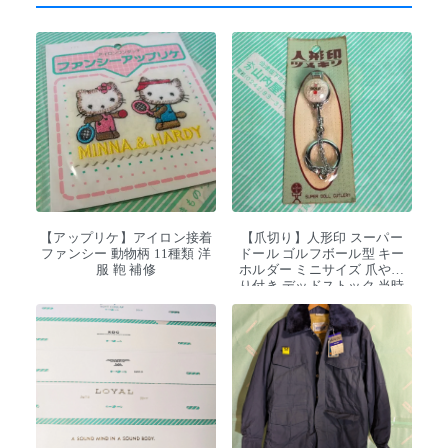
【アップリケ】アイロン接着
【爪切り】人形印 スーパー
ファンシー 動物柄 11種類 洋
ドール ゴルフボール型 キー
服 鞄 補修
ホルダー ミニサイズ 爪やす
り付き デッドストック 当時
物