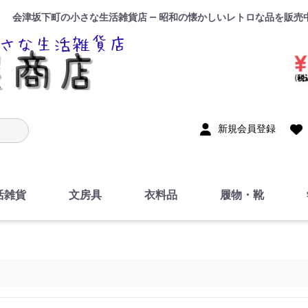
会津坂下町の小さな生活雑貨店 — 昭和の懐かしいレトロな品を販売
入力
新規会員登録
活雑貨
文房具
衣料品
履物・靴
インテリア
DIY・修理・自作
お風呂・トイレ
掃除・洗濯用具
裁縫
調理器具・料理関連
トイレットペーパー・
食器
筆記用具
事務用品
絵画・習字
テープ
玩具・おもちゃ
ノート
洋服
ジャージ・運動着
帽子
下着・手袋・靴下
鞄
アクセサリー・小物
ハンカチ・タオル類
化粧品
寝具
足袋
スリッパ
サンダル
シューズ
ちり紙・ティッシュ