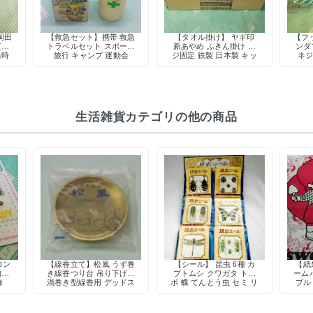
岡田
【救急セット】携帯 救急
【タオル掛け】 ヤギ印
【フ
芝電
トラベルセット スポーツ
新あやめ ふきん掛け ネ
ンダ
当時
旅行 キャンプ 運動会
ジ固定 鉄製 日本製 キッ
ネジ
コレ
チン収納 デッドストック
当時
生活雑貨カテゴリの他の商品
ロン
【線香立て】松風 うず巻
【シール】 昆虫 6種 カ
【紙袋
物柄
き線香つり台 吊り下げ式
ブトムシ クワガタ トン
ーム
修
渦巻き型線香用 デッドス
ボ 蝶 てんとう虫 セミ リ
プル
トック
アル レトロ デコレーシ
ョン