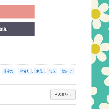
れ
追加
,
,
,
,
,
非常灯
常備灯
東芝
防災
壁掛け
次の商品