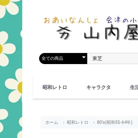
商品カテゴリを選択
商品名やキーワードを
昭和レトロ
キャラクタ
生
90's(平成2-11年)
80's(昭和55-64年)
70's(昭和45-54年)
60's(昭和35-44年)
50's(昭和25-34年)
40's(昭和15-24年)
30's(昭和5-14年)
漫画・アニメ
人物・動物
ホーム
昭和レトロ
80's(昭和55-64年)