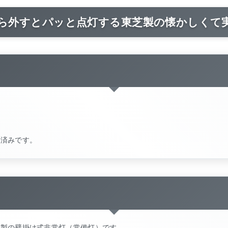
ら外すとパッと点灯する東芝製の懐かしくて
認済みです。
芝製の壁掛け式非常灯（常備灯）です。