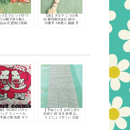
ック】ラビット印 ワ
【糸】ダルマ しつけ糸
フル帽子掛 6個入り
白 横田株式会社 綿100%
込み式 壁掛け収納
20番手 3本撚り 裁縫 手
物 デッドストック
芸 仮縫い
】 HEIKO 25チャ
【 手ぬぐい】まめしぼり
バック スィートカッ
豆絞り 紺 水玉 鉢巻 お祭
 手提げ袋 包装 ギフ
り どじょうすくい 注染
ト 当時物
綿100% 日本製