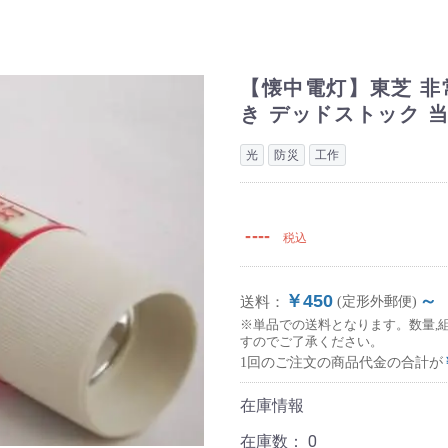
【懐中電灯】東芝 非
き デッドストック 
光
防災
工作
----
税込
￥450
～
送料：
(定形外郵便)
※単品での送料となります。数量,
すのでご了承ください。
1回のご注文の商品代金の合計が
在庫情報
在庫数：
0