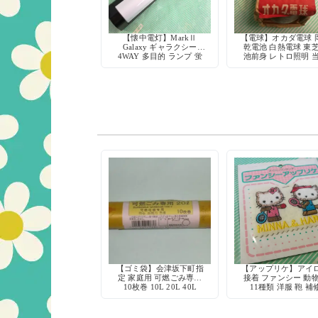
【懐中電灯】MarkⅡ
【電球】オカダ電球 
Galaxy ギャラクシー
乾電池 白熱電球 東
4WAY 多目的 ランプ 蛍
池前身 レトロ照明 
光灯 点滅灯 当時物
物 デッドストック 
クション
【ゴミ袋】会津坂下町指
【アップリケ】アイ
定 家庭用 可燃ごみ専用
接着 ファンシー 動
10枚巻 10L 20L 40L
11種類 洋服 鞄 補