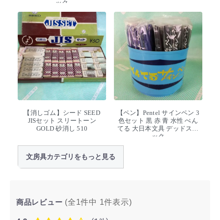
ック
【消しゴム】シード SEED
【ペン】Pentel サインペン 3
JISセット スリートーン
色セット 黒 赤 青 水性 ぺん
GOLD 砂消し 510
てる 大日本文具 デッドスト
ック
文房具カテゴリをもっと見る
商品レビュー
(全1件中
1
件表示)