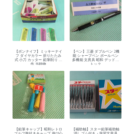
【ボンナイフ】ミッキーナイ
【ペン】三菱 ダブルペン 2機
フ ダイヤカラー 折りたたみ
能 シャープペン ボールペン
式 小刀 カッター 鉛筆削り 工
多機能 文房具 昭和 デッドス
作 当時物
トック
【鉛筆キャップ】昭和レトロ
【補助軸】スター鉛筆補助軸
ゴルフ旗付きキャップ 遊び心
消しゴム付き・学習文房具