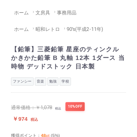
ホーム
文房具
事務用品
ホーム
昭和レトロ
90's(平成2-11年)
【鉛筆】三菱鉛筆 星座のティンクル
かきかた鉛筆 B 丸軸 12本 1ダース 当
時物 デッドストック 日本製
ファンシー
音楽
勉強
学校
10%OFF
通常価格：
￥1,078
税込
￥974
税込
48
pt
(5%)
獲得ポイント：