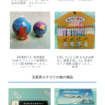
ある文房具・コレクション向
け
【鉛筆削り】 地球儀型
【消しゴム】三菱 まねき合格
Smile.S ファンシー鉛筆削り
ねこ 紙巻き消しゴム 糸巻き
ドイツ製 当時物 デッドスト
タイプ 受験 応援グッズ 三菱
ック ミニチュア
鉛筆
文房具カテゴリの他の商品