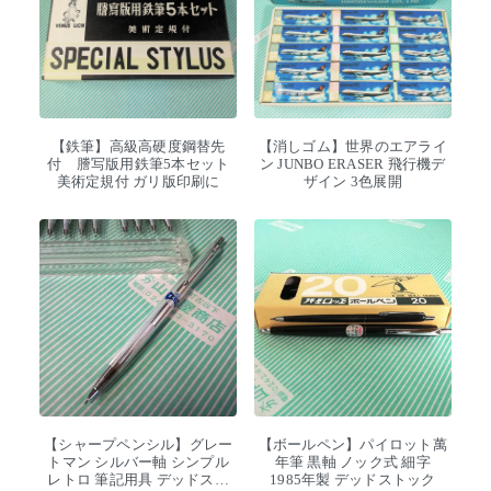
【鉄筆】高級高硬度鋼替先
【消しゴム】世界のエアライ
付 謄写版用鉄筆5本セット
ン JUNBO ERASER 飛行機デ
美術定規付 ガリ版印刷に
ザイン 3色展開
【シャープペンシル】グレー
【ボールペン】パイロット萬
トマン シルバー軸 シンプル
年筆 黒軸 ノック式 細字
レトロ 筆記用具 デッドスト
1985年製 デッドストック