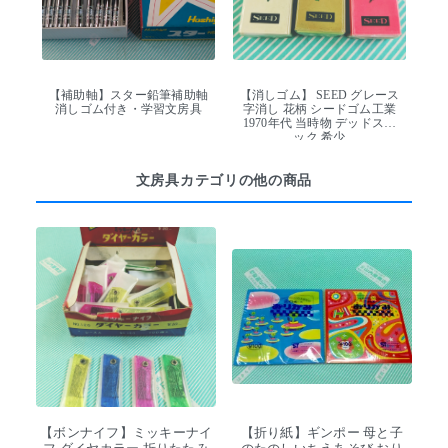
【補助軸】スター鉛筆補助軸
【消しゴム】 SEED グレース
消しゴム付き・学習文房具
字消し 花柄 シードゴム工業
1970年代 当時物 デッドスト
ック 希少
文房具カテゴリの他の商品
【ボンナイフ】ミッキーナイ
【折り紙】ギンポー 母と子