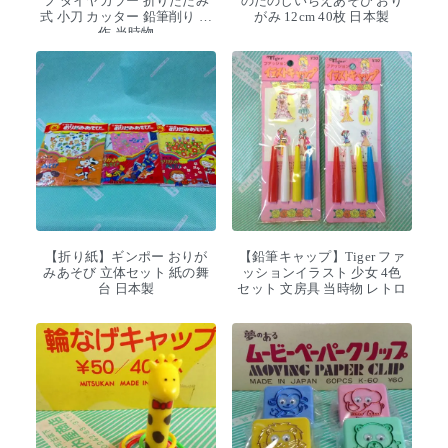
フ ダイヤカラー 折りたたみ
のたのしいちえあそび おり
式 小刀 カッター 鉛筆削り 工
がみ 12cm 40枚 日本製
作 当時物
【折り紙】ギンポー おりが
【鉛筆キャップ】Tiger ファ
みあそび 立体セット 紙の舞
ッションイラスト 少女 4色
台 日本製
セット 文房具 当時物 レトロ