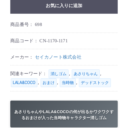
お気に入りに追加
商品番号：
698
商品コード：
CN-1170-1171
メーカー：
セイカノート株式会社
関連キーワード：
,
,
消しゴム
あさりちゃん
,
,
,
LALA&COCO
おまけ
当時物
デッドストック
あさりちゃんやLALA&COCOの何が出るかワクワクす
るおまけが入った当時物キャラクター消しゴム