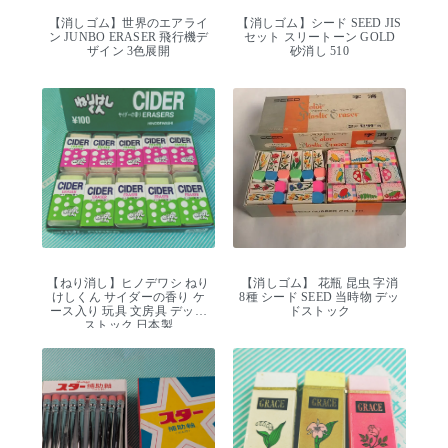
【消しゴム】世界のエアライ
【消しゴム】シード SEED JIS
ン JUNBO ERASER 飛行機デ
セット スリートーン GOLD
ザイン 3色展開
砂消し 510
【ねり消し】ヒノデワシ ねり
【消しゴム】 花瓶 昆虫 字消
けしくん サイダーの香り ケ
8種 シード SEED 当時物 デッ
ース入り 玩具 文房具 デッド
ドストック
ストック 日本製