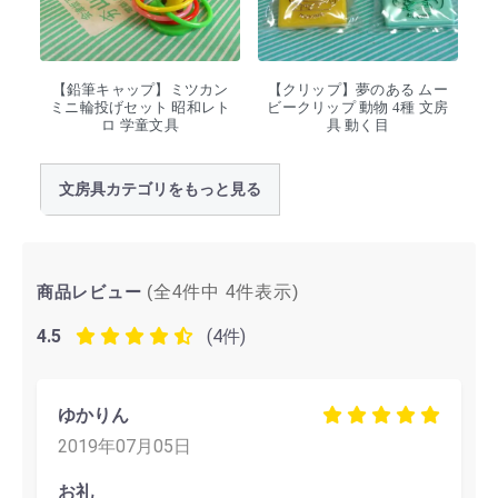
【鉛筆キャップ】ミツカン
【クリップ】夢のある ムー
ミニ輪投げセット 昭和レト
ビークリップ 動物 4種 文房
ロ 学童文具
具 動く目
文房具カテゴリをもっと見る
商品レビュー
(全4件中
4
件表示)
4.5
(4件)
ゆかりん
2019年07月05日
お礼