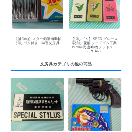
【補助軸】スター鉛筆補助軸
【消しゴム】 SEED グレース
消しゴム付き・学習文房具
字消し 花柄 シードゴム工業
1970年代 当時物 デッドスト
ック 希少
文房具カテゴリの他の商品