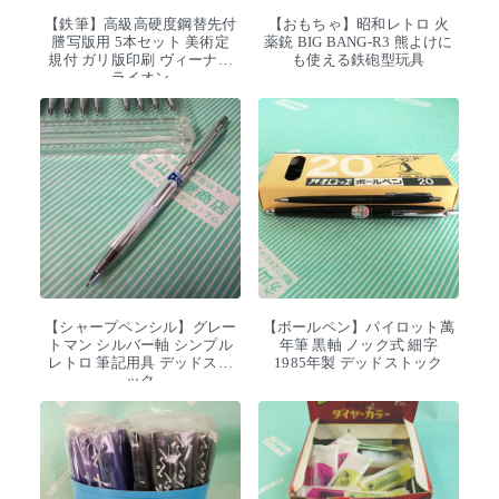
【鉄筆】高級高硬度鋼替先付
【おもちゃ】昭和レトロ 火
謄写版用 5本セット 美術定
薬銃 BIG BANG-R3 熊よけに
規付 ガリ版印刷 ヴィーナス
も使える鉄砲型玩具
ライオン
【シャープペンシル】グレー
【ボールペン】パイロット萬
トマン シルバー軸 シンプル
年筆 黒軸 ノック式 細字
レトロ 筆記用具 デッドスト
1985年製 デッドストック
ック