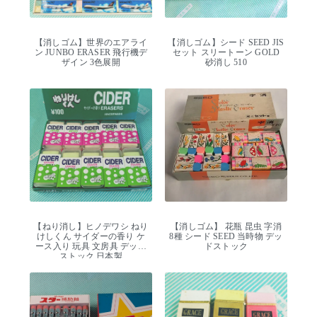
【消しゴム】世界のエアライ
【消しゴム】シード SEED JIS
ン JUNBO ERASER 飛行機デ
セット スリートーン GOLD
ザイン 3色展開
砂消し 510
【ねり消し】ヒノデワシ ねり
【消しゴム】 花瓶 昆虫 字消
けしくん サイダーの香り ケ
8種 シード SEED 当時物 デッ
ース入り 玩具 文房具 デッド
ドストック
ストック 日本製