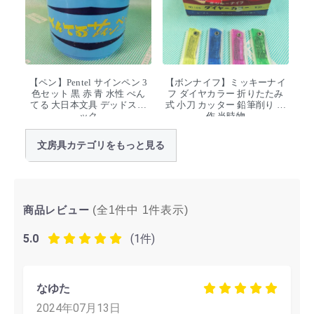
【ペン】Pentel サインペン 3
【ボンナイフ】ミッキーナイ
色セット 黒 赤 青 水性 ぺん
フ ダイヤカラー 折りたたみ
てる 大日本文具 デッドスト
式 小刀 カッター 鉛筆削り 工
ック
作 当時物
文房具カテゴリをもっと見る
商品レビュー
(全1件中
1
件表示)
5.0
(1件)
なゆた
2024年07月13日