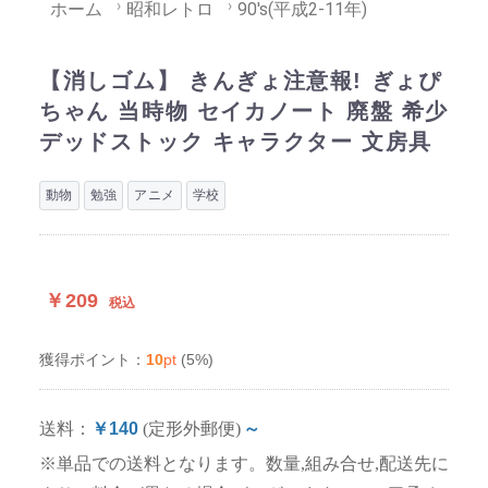
ホーム
昭和レトロ
90's(平成2-11年)
【消しゴム】 きんぎょ注意報! ぎょぴ
ちゃん 当時物 セイカノート 廃盤 希少
デッドストック キャラクター 文房具
動物
勉強
アニメ
学校
￥209
税込
10
pt
(5%)
獲得ポイント：
送料：
￥140
(定形外郵便)
～
※単品での送料となります。数量,組み合せ,配送先に