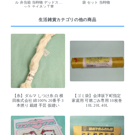
ル 弁当箱 当時物 デッドスト
袋 セット 当時物
ック テイネン工業
生活雑貨カテゴリの他の商品
【糸】ダルマ しつけ糸 白 横
【ゴミ袋】会津坂下町指定
田株式会社 綿100% 20番手 3
家庭用 可燃ごみ専用 10枚巻
本撚り 裁縫 手芸 仮縫い
10L 20L 40L