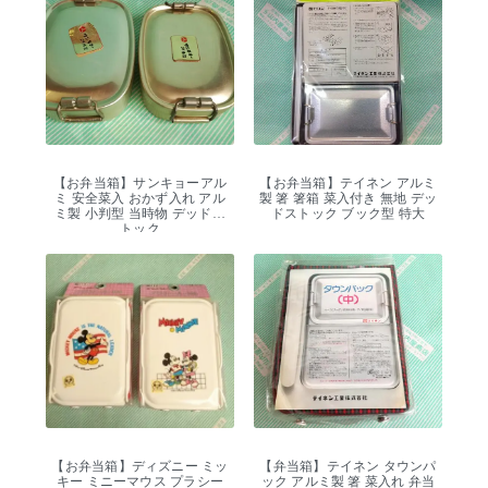
【お弁当箱】サンキョーアル
【お弁当箱】テイネン アルミ
ミ 安全菜入 おかず入れ アル
製 箸 箸箱 菜入付き 無地 デッ
ミ製 小判型 当時物 デッドス
ドストック ブック型 特大
トック
【お弁当箱】ディズニー ミッ
【弁当箱】テイネン タウンパ
キー ミニーマウス プラシー
ック アルミ製 箸 菜入れ 弁当