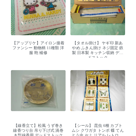
【アップリケ】アイロン接着
【タオル掛け】 ヤギ印 新あ
ファンシー 動物柄 11種類 洋
やめ ふきん掛け ネジ固定 鉄
服 鞄 補修
製 日本製 キッチン収納 デッ
ドストック
【線香立て】松風 うず巻き
【シール】 昆虫 6種 カブト
線香つり台 吊り下げ式 渦巻
ムシ クワガタ トンボ 蝶 てん
き型線香用 デッドストック
とう虫 セミ リアル レトロ デ