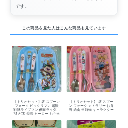
です。
この商品を見た人はこんな商品も見ています
【トリオセット】箸 スプーン
【トリオセット】 箸 スプー
フォーク ビックリマン 超獣
ン フォーク カトラリー お弁
戦隊ライブマン 仮面ライダー
当 給食 当時物 キャラクター
BLACK 特撮 ヒーロー お弁当
給食 カトラリー