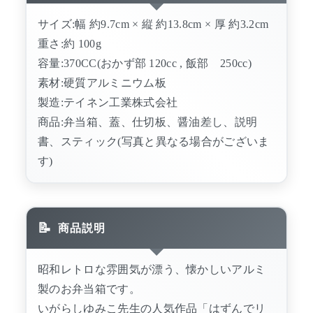
サイズ:幅 約9.7cm × 縦 約13.8cm × 厚 約3.2cm
重さ:約 100g
容量:370CC(おかず部 120cc , 飯部 250cc)
素材:硬質アルミニウム板
製造:テイネン工業株式会社
商品:弁当箱、蓋、仕切板、醤油差し、説明
書、スティック(写真と異なる場合がございま
す)
商品説明
昭和レトロな雰囲気が漂う、懐かしいアルミ
製のお弁当箱です。
いがらしゆみこ先生の人気作品「はずんでリ