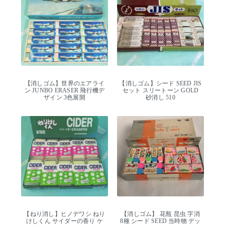
【消しゴム】世界のエアライ
【消しゴム】シード SEED JIS
ン JUNBO ERASER 飛行機デ
セット スリートーン GOLD
ザイン 3色展開
砂消し 510
【ねり消し】ヒノデワシ ねり
【消しゴム】 花瓶 昆虫 字消
けしくん サイダーの香り ケ
8種 シード SEED 当時物 デッ