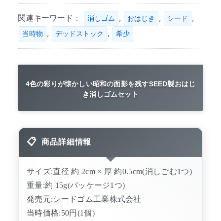
関連キーワード：
,
,
,
消しゴム
おはじき
シード
,
,
当時物
デッドストック
希少
4色の彩りが懐かしい昭和の面影を残すSEED製おはじ
き消しゴムセット
商品詳細情報
サイズ:直径 約 2cm × 厚 約0.5cm(消しごむ1つ)
重量:約 15g(パッケージ1つ)
発売元:シードゴム工業株式会社
当時価格:50円(1個)