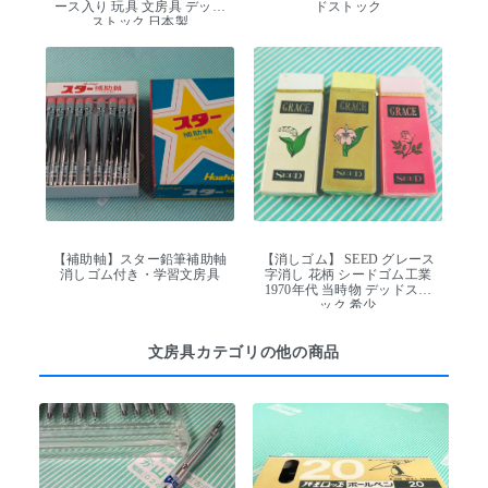
ース入り 玩具 文房具 デッド
ドストック
ストック 日本製
【補助軸】スター鉛筆補助軸
【消しゴム】 SEED グレース
消しゴム付き・学習文房具
字消し 花柄 シードゴム工業
1970年代 当時物 デッドスト
ック 希少
文房具カテゴリの他の商品