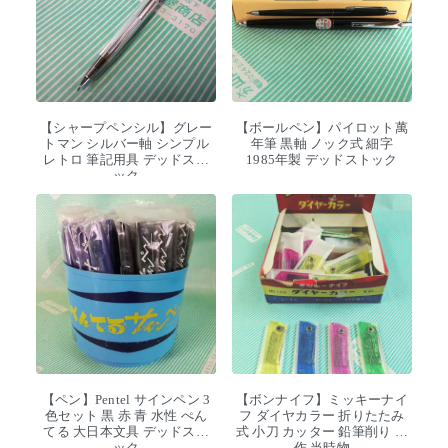
【シャープペンシル】グレー
【ボールペン】パイロット萬
トマン シルバー軸 シンプル
年筆 黒軸 ノック式 細字
レトロ 筆記用具 デッドスト
1985年製 デッドストック
ック
【ペン】Pentel サインペン 3
【ボンナイフ】ミッキーナイ
色セット 黒 赤 青 水性 ぺん
フ ダイヤカラー 折りたたみ
てる 大日本文具 デッドスト
式 小刀 カッター 鉛筆削り 工
ック
作 当時物