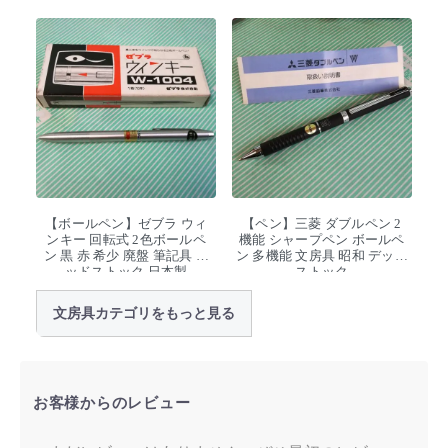
【ボールペン】ゼブラ ウィ
【ペン】三菱 ダブルペン 2
ンキー 回転式 2色ボールペ
機能 シャープペン ボールペ
ン 黒 赤 希少 廃盤 筆記具 デ
ン 多機能 文房具 昭和 デッド
ッドストック 日本製
ストック
文房具カテゴリをもっと見る
お客様からのレビュー