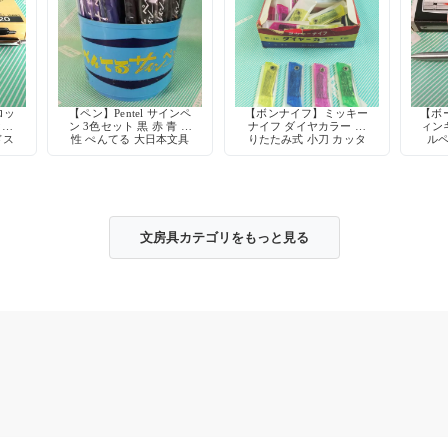
ロッ
【ペン】Pentel サインペ
【ボンナイフ】ミッキー
【ボ
ク式
ン 3色セット 黒 赤 青 水
ナイフ ダイヤカラー 折
ィン
ドス
性 ぺんてる 大日本文具
りたたみ式 小刀 カッタ
ルペ
デッドストック
ー 鉛筆削り 工作 当時物
筆記
文房具カテゴリをもっと見る