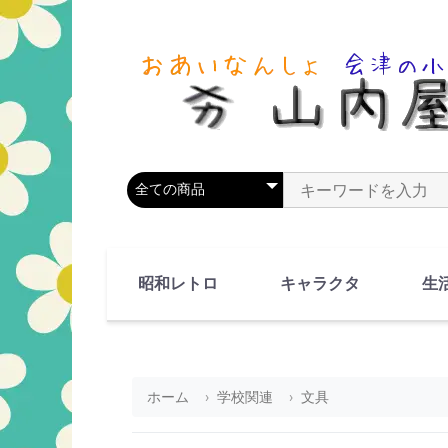
商品カテゴリを選択
商品名やキーワードを
昭和レトロ
キャラクタ
生
90's(平成2-11年)
80's(昭和55-64年)
70's(昭和45-54年)
60's(昭和35-44年)
50's(昭和25-34年)
40's(昭和15-24年)
30's(昭和5-14年)
漫画・アニメ
人物・動物
ホーム
学校関連
文具