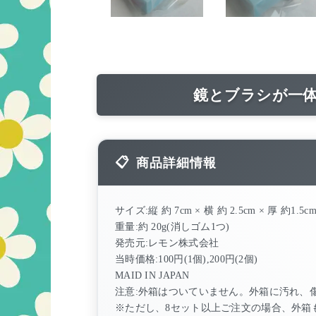
鏡とブラシが一
商品詳細情報
サイズ:縦 約 7cm × 横 約 2.5cm × 厚 約1.
重量:約 20g(消しゴム1つ)
発売元:レモン株式会社
当時価格:100円(1個),200円(2個)
MAID IN JAPAN
注意:外箱はついていません。外箱に汚れ、
※ただし、8セット以上ご注文の場合、外箱