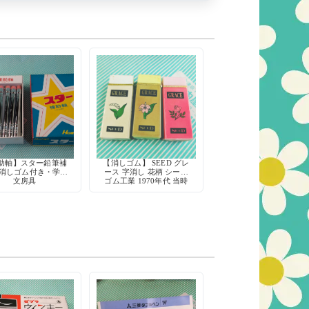
助軸】スター鉛筆補
【消しゴム】 SEED グレ
 消しゴム付き・学習
ース 字消し 花柄 シード
文房具
ゴム工業 1970年代 当時
物 デッドストック 希少