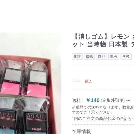
【消しゴム】レモン 
ット 当時物 日本製 
化粧
掃除
遊び
勉強
学校
----
税込
￥140
～
送料：
(定形外郵便)
※単品での送料となります。数量,
すのでご了承ください。
1回のご注文の商品代金の合計が
在庫情報