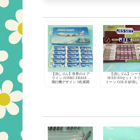
【消しゴム】世界のエア
【消しゴム】シー
ライン JUNBO ERASER
SEED JISセット ス
飛行機デザイン 3色展開
トーン GOLD 砂消し 