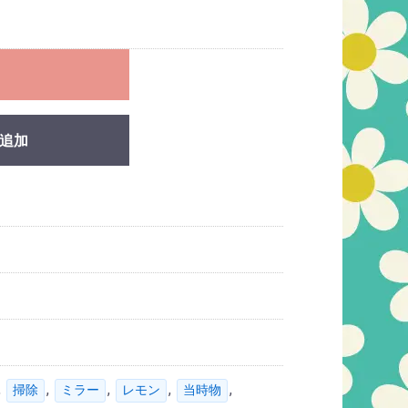
れ
追加
,
,
,
,
,
掃除
ミラー
レモン
当時物