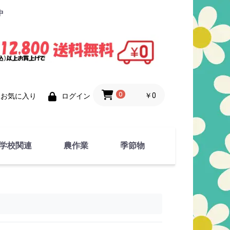
中
0
￥0
お気に入り
ログイン
学校関連
農作業
季節物
衣類
文具
運動用具
金属製品
竹・藁 製品
衣類品
春物
夏物
秋物
冬物