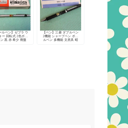
ールペン】ゼブラ ウ
【ペン】三菱 ダブルペン
キー 回転式 2色ボー
2機能 シャープペン ボー
ン 黒 赤 希少 廃盤
ルペン 多機能 文房具 昭
具 デッドストック
和 デッドストック
日本製