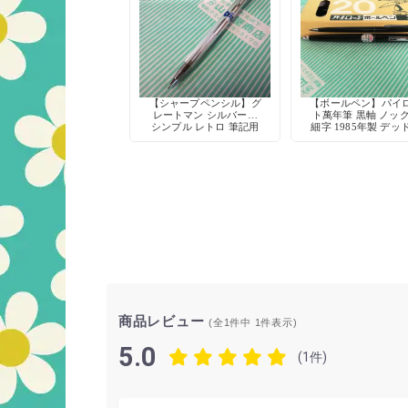
【シャープペンシル】グ
【ボールペン】パイ
レートマン シルバー軸
ト萬年筆 黒軸 ノッ
シンプル レトロ 筆記用
細字 1985年製 デッ
具 デッドストック
トック
商品レビュー
(全1件中
1
件表示)
5.0
(1件)