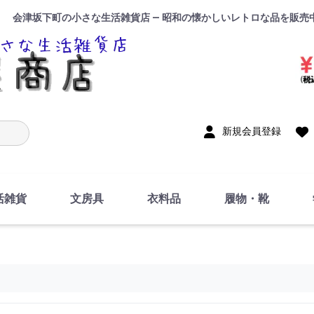
会津坂下町の小さな生活雑貨店 — 昭和の懐かしいレトロな品を販売
入力
新規会員登録
活雑貨
文房具
衣料品
履物・靴
インテリア
DIY・修理・自作
お風呂・トイレ
掃除・洗濯用具
裁縫
調理器具・料理関連
トイレットペーパー・
食器
筆記用具
事務用品
絵画・習字
テープ
玩具・おもちゃ
ノート
洋服
ジャージ・運動着
帽子
下着・手袋・靴下
鞄
アクセサリー・小物
ハンカチ・タオル類
化粧品
寝具
足袋
スリッパ
サンダル
シューズ
ちり紙・ティッシュ