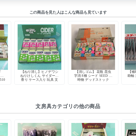
この商品を見た人はこんな商品も見ています
ド
【ねり消し】ヒノデワシ
【消しゴム】 花瓶 昆虫
【補
リー
ねりけしくん サイダーの
字消 8種 シード SEED 当
助軸
510
香り ケース入り 玩具 文
時物 デッドストック
房具 デッドストック 日
本製
文房具カテゴリの他の商品