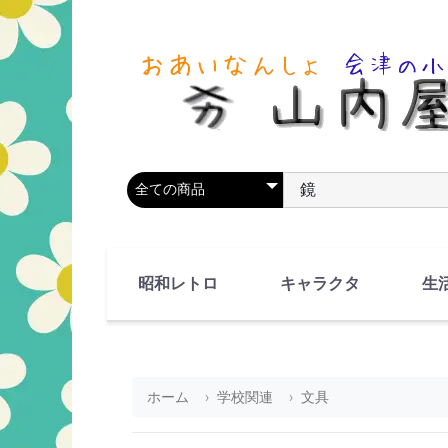
商品カテゴリを選択
商品名やキーワードを
昭和レトロ
キャラクタ
生
90's(平成2-11年)
80's(昭和55-64年)
70's(昭和45-54年)
60's(昭和35-44年)
50's(昭和25-34年)
40's(昭和15-24年)
30's(昭和5-14年)
漫画・アニメ
人物・動物
ホーム
学校関連
文具