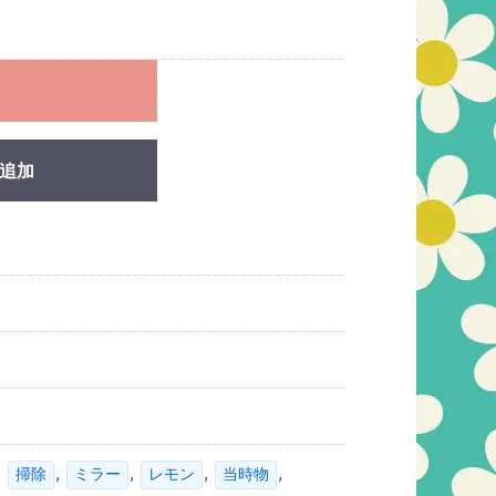
れ
追加
,
,
,
,
,
掃除
ミラー
レモン
当時物