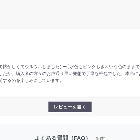
懐かしくてウルウルしました(´ー`)水色もピンクもきれいな色のまま
たが、購入者の方々のお声通り早い発想で丁寧な梱包でした。本当に
荷するのを楽しみにしています。
レビューを書く
よくある質問（FAQ）
(5件)