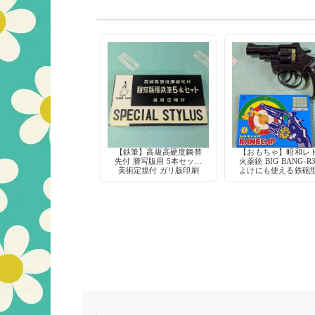
【鉄筆】高級高硬度鋼替
【おもちゃ】昭和レ
先付 謄写版用 5本セット
火薬銃 BIG BANG-R
美術定規付 ガリ版印刷
よけにも使える鉄砲
ヴィーナスライオン
具