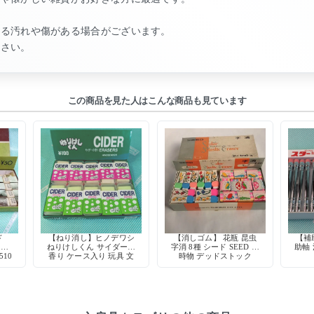
よる汚れや傷がある場合がございます。
ださい。
この商品を見た人はこんな商品も見ています
ド
【ねり消し】ヒノデワシ
【消しゴム】 花瓶 昆虫
【補
リー
ねりけしくん サイダーの
字消 8種 シード SEED 当
助軸
510
香り ケース入り 玩具 文
時物 デッドストック
房具 デッドストック 日
本製