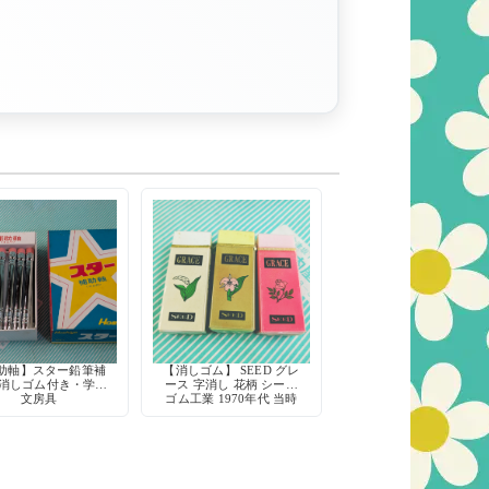
助軸】スター鉛筆補
【消しゴム】 SEED グレ
 消しゴム付き・学習
ース 字消し 花柄 シード
文房具
ゴム工業 1970年代 当時
物 デッドストック 希少