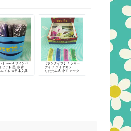
】Pentel サインペ
【ボンナイフ】ミッキー
色セット 黒 赤 青 水
ナイフ ダイヤカラー 折
ぺんてる 大日本文具
りたたみ式 小刀 カッタ
デッドストック
ー 鉛筆削り 工作 当時物