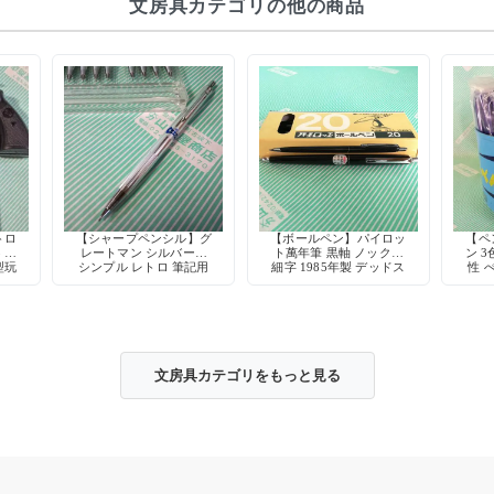
文房具カテゴリの他の商品
トロ
【シャープペンシル】グ
【ボールペン】パイロッ
【ペン
3 熊
レートマン シルバー軸
ト萬年筆 黒軸 ノック式
ン 3
型玩
シンプル レトロ 筆記用
細字 1985年製 デッドス
性 
具 デッドストック
トック
文房具カテゴリをもっと見る