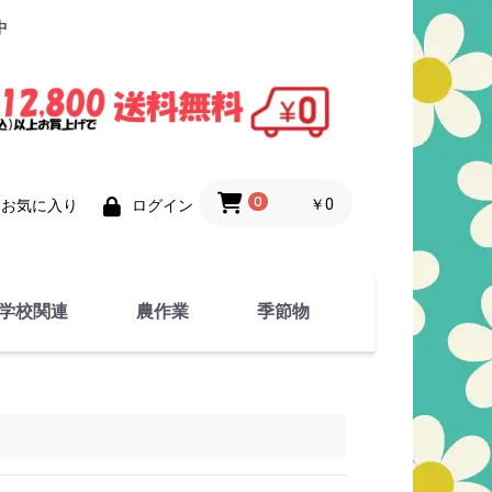
中
0
￥0
お気に入り
ログイン
学校関連
農作業
季節物
衣類
文具
運動用具
金属製品
竹・藁 製品
衣類品
春物
夏物
秋物
冬物