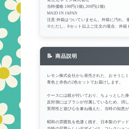
当時価格:100円(1個),200円(2個)
MAID IN JAPAN
注意:外箱はついていません。外箱に汚れ、
※ただし、8セット以上ご注文の場合、外箱
商品説明
レモン株式会社から発売された、おそうじ
青色と赤色の2色セットでお届けします。
ケースには鏡が付いており、ちょっとした
反対側にはブラシが付属しているため、消
実用性と遊び心を兼ね備えた、当時の知恵
昭和の雰囲気を色濃く残す、日本製のデッ
当時の可愛らしいデザインは、コレクショ