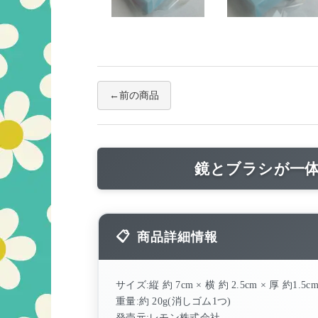
前の商品
鏡とブラシが一
商品詳細情報
サイズ:縦 約 7cm × 横 約 2.5cm × 厚 約1.
重量:約 20g(消しゴム1つ)
発売元:レモン株式会社