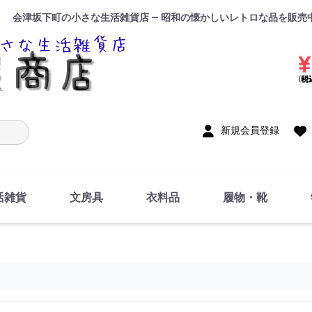
会津坂下町の小さな生活雑貨店 — 昭和の懐かしいレトロな品を販売
入力
新規会員登録
活雑貨
文房具
衣料品
履物・靴
インテリア
DIY・修理・自作
お風呂・トイレ
掃除・洗濯用具
裁縫
調理器具・料理関連
トイレットペーパー・
食器
筆記用具
事務用品
絵画・習字
テープ
玩具・おもちゃ
ノート
洋服
ジャージ・運動着
帽子
下着・手袋・靴下
鞄
アクセサリー・小物
ハンカチ・タオル類
化粧品
寝具
足袋
スリッパ
サンダル
シューズ
ちり紙・ティッシュ