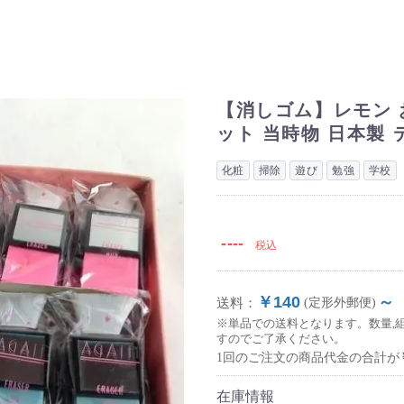
【消しゴム】レモン 
ット 当時物 日本製 
化粧
掃除
遊び
勉強
学校
----
税込
￥140
～
送料：
(定形外郵便)
※単品での送料となります。数量,
すのでご了承ください。
1回のご注文の商品代金の合計が
在庫情報