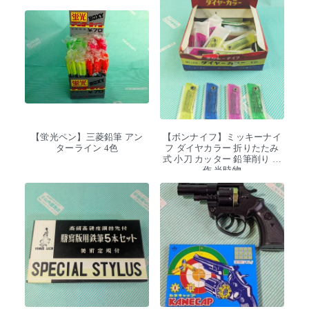
【蛍光ペン】三菱鉛筆 アン
【ボンナイフ】ミッキーナイ
ターライン 4色
フ ダイヤカラー 折りたたみ
式 小刀 カッター 鉛筆削り 工
作 当時物