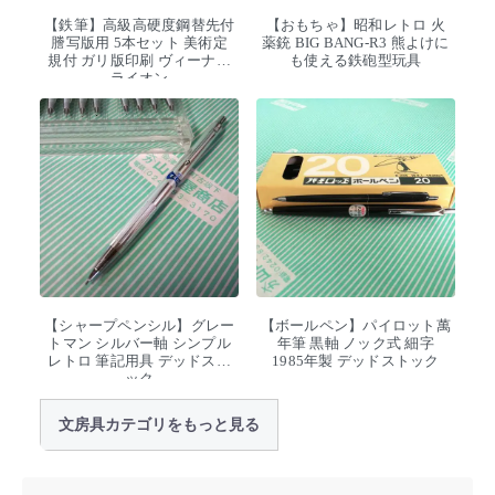
【鉄筆】高級高硬度鋼替先付
【おもちゃ】昭和レトロ 火
謄写版用 5本セット 美術定
薬銃 BIG BANG-R3 熊よけに
規付 ガリ版印刷 ヴィーナス
も使える鉄砲型玩具
ライオン
【シャープペンシル】グレー
【ボールペン】パイロット萬
トマン シルバー軸 シンプル
年筆 黒軸 ノック式 細字
レトロ 筆記用具 デッドスト
1985年製 デッドストック
ック
文房具カテゴリをもっと見る