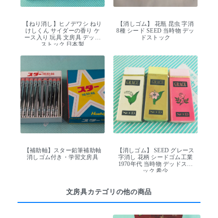
【ねり消し】ヒノデワシ ねり
【消しゴム】 花瓶 昆虫 字消
けしくん サイダーの香り ケ
8種 シード SEED 当時物 デッ
ース入り 玩具 文房具 デッド
ドストック
ストック 日本製
【補助軸】スター鉛筆補助軸
【消しゴム】 SEED グレース
消しゴム付き・学習文房具
字消し 花柄 シードゴム工業
1970年代 当時物 デッドスト
ック 希少
文房具カテゴリの他の商品