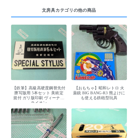
文房具カテゴリの他の商品
【鉄筆】高級高硬度鋼替先付
【おもちゃ】昭和レトロ 火
謄写版用 5本セット 美術定
薬銃 BIG BANG-R3 熊よけに
規付 ガリ版印刷 ヴィーナス
も使える鉄砲型玩具
ライオン