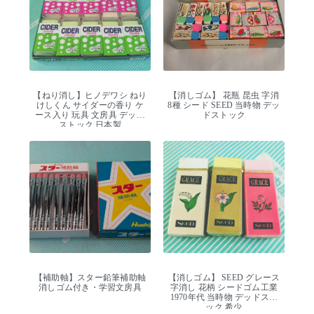
【ねり消し】ヒノデワシ ねり
【消しゴム】 花瓶 昆虫 字消
けしくん サイダーの香り ケ
8種 シード SEED 当時物 デッ
ース入り 玩具 文房具 デッド
ドストック
ストック 日本製
【補助軸】スター鉛筆補助軸
【消しゴム】 SEED グレース
消しゴム付き・学習文房具
字消し 花柄 シードゴム工業
1970年代 当時物 デッドスト
ック 希少