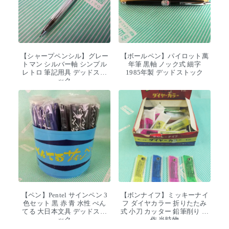
【シャープペンシル】グレー
【ボールペン】パイロット萬
トマン シルバー軸 シンプル
年筆 黒軸 ノック式 細字
レトロ 筆記用具 デッドスト
1985年製 デッドストック
ック
【ペン】Pentel サインペン 3
【ボンナイフ】ミッキーナイ
色セット 黒 赤 青 水性 ぺん
フ ダイヤカラー 折りたたみ
てる 大日本文具 デッドスト
式 小刀 カッター 鉛筆削り 工
ック
作 当時物