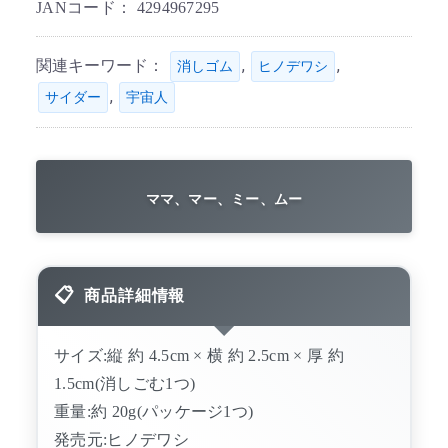
JANコード：
4294967295
関連キーワード：
,
,
消しゴム
ヒノデワシ
,
サイダー
宇宙人
ママ、マー、ミー、ムー
商品詳細情報
サイズ:縦 約 4.5cm × 横 約 2.5cm × 厚 約
1.5cm(消しごむ1つ)
重量:約 20g(パッケージ1つ)
発売元:ヒノデワシ