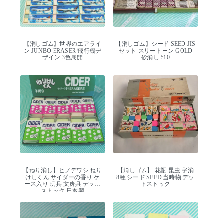
【消しゴム】世界のエアライ
【消しゴム】シード SEED JIS
ン JUNBO ERASER 飛行機デ
セット スリートーン GOLD
ザイン 3色展開
砂消し 510
【ねり消し】ヒノデワシ ねり
【消しゴム】 花瓶 昆虫 字消
けしくん サイダーの香り ケ
8種 シード SEED 当時物 デッ
ース入り 玩具 文房具 デッド
ドストック
ストック 日本製