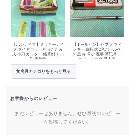
【ボンナイフ】ミッキーナイ
【ボールペン】ゼブラ ウィ
フ ダイヤカラー 折りたたみ
ンキー 回転式 2色ボールペ
式 小刀 カッター 鉛筆削り 工
ン 黒 赤 希少 廃盤 筆記具 デ
作 当時物
ッドストック 日本製
文房具カテゴリをもっと見る
お客様からのレビュー
まだレビューはありません。ぜひ最初のレビュー
を投稿してください。