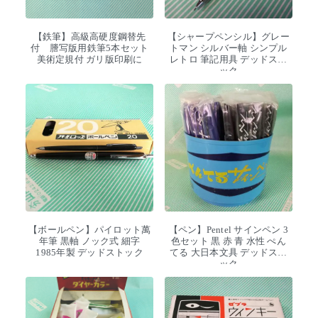
【鉄筆】高級高硬度鋼替先
【シャープペンシル】グレー
付 謄写版用鉄筆5本セット
トマン シルバー軸 シンプル
美術定規付 ガリ版印刷に
レトロ 筆記用具 デッドスト
ック
【ボールペン】パイロット萬
【ペン】Pentel サインペン 3
年筆 黒軸 ノック式 細字
色セット 黒 赤 青 水性 ぺん
1985年製 デッドストック
てる 大日本文具 デッドスト
ック