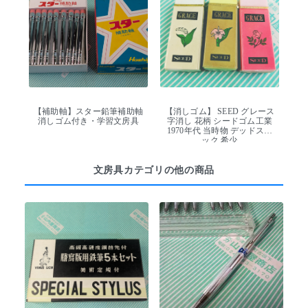
【補助軸】スター鉛筆補助軸
【消しゴム】 SEED グレース
消しゴム付き・学習文房具
字消し 花柄 シードゴム工業
1970年代 当時物 デッドスト
ック 希少
文房具カテゴリの他の商品