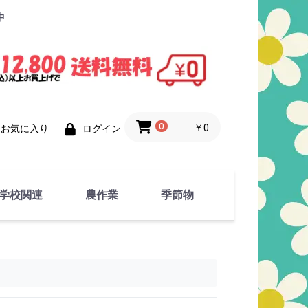
中
0
￥0
お気に入り
ログイン
学校関連
農作業
季節物
衣類
文具
運動用具
金属製品
竹・藁 製品
衣類品
春物
夏物
秋物
冬物