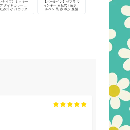
ンナイフ】ミッキー
【ボールペン】ゼブラ ウ
フ ダイヤカラー 折
ィンキー 回転式 2色ボー
たみ式 小刀 カッタ
ルペン 黒 赤 希少 廃盤
鉛筆削り 工作 当時物
筆記具 デッドストック
日本製