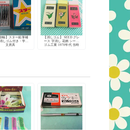
助軸】スター鉛筆補
【消しゴム】 SEED グレ
 消しゴム付き・学習
ース 字消し 花柄 シード
文房具
ゴム工業 1970年代 当時
物 デッドストック 希少