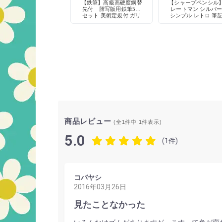
【鉄筆】高級高硬度鋼替
【シャープペンシル
先付 謄写版用鉄筆5本
レートマン シルバ
セット 美術定規付 ガリ
シンプル レトロ 筆
版印刷に
具 デッドストッ
商品レビュー
(全1件中
1
件表示)
5.0
(1件)
コバヤシ
2016年03月26日
見たことなかった