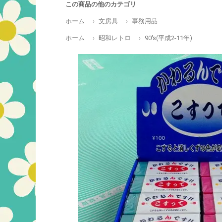
この商品の他のカテゴリ
ホーム
文房具
事務用品
ホーム
昭和レトロ
90's(平成2-11年)