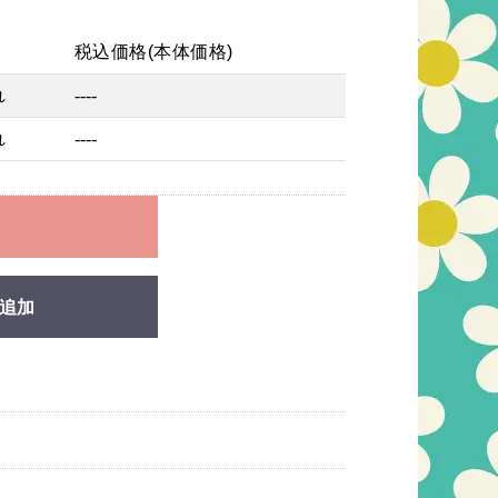
税込価格(本体価格)
れ
----
れ
----
れ
追加