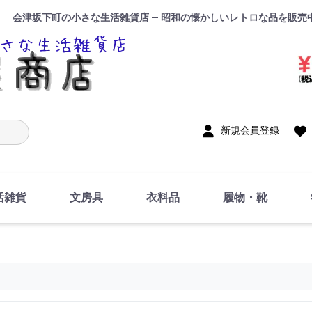
会津坂下町の小さな生活雑貨店 — 昭和の懐かしいレトロな品を販売
入力
新規会員登録
活雑貨
文房具
衣料品
履物・靴
インテリア
DIY・修理・自作
お風呂・トイレ
掃除・洗濯用具
裁縫
調理器具・料理関連
トイレットペーパー・
食器
筆記用具
事務用品
絵画・習字
テープ
玩具・おもちゃ
ノート
洋服
ジャージ・運動着
帽子
下着・手袋・靴下
鞄
アクセサリー・小物
ハンカチ・タオル類
化粧品
寝具
足袋
スリッパ
サンダル
シューズ
ちり紙・ティッシュ