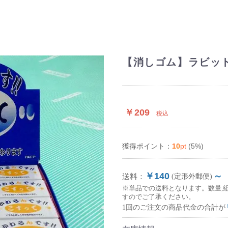
【消しゴム】ラビット
￥209
税込
10
pt
(5%)
獲得ポイント：
￥140
～
送料：
(定形外郵便)
※単品での送料となります。数量,
すのでご了承ください。
1回のご注文の商品代金の合計が