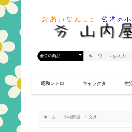
商品カテゴリを選択
商品名やキーワードを
昭和レトロ
キャラクタ
生
90's(平成2-11年)
80's(昭和55-64年)
70's(昭和45-54年)
60's(昭和35-44年)
50's(昭和25-34年)
40's(昭和15-24年)
30's(昭和5-14年)
漫画・アニメ
人物・動物
ホーム
学校関連
文具