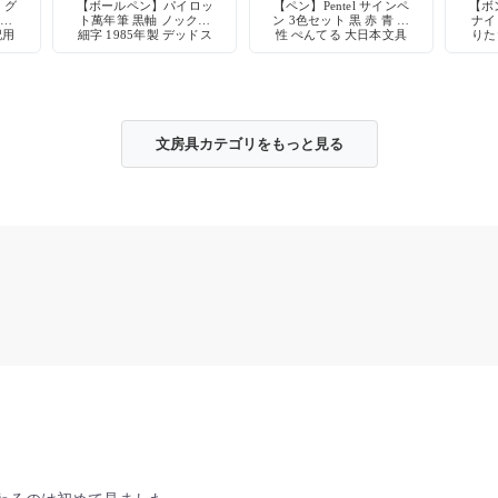
】グ
【ボールペン】パイロッ
【ペン】Pentel サインペ
【ボ
ー軸
ト萬年筆 黒軸 ノック式
ン 3色セット 黒 赤 青 水
ナイ
記用
細字 1985年製 デッドス
性 ぺんてる 大日本文具
りた
ク
トック
デッドストック
ー 
文房具カテゴリをもっと見る