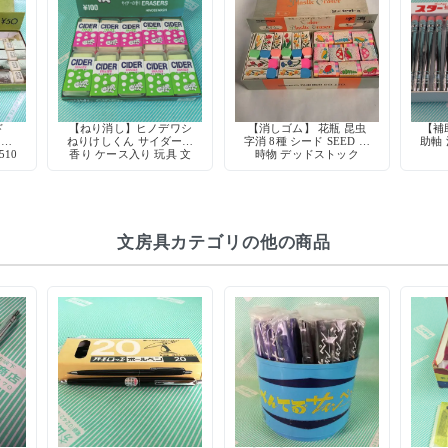
ド
【ねり消し】ヒノデワシ
【消しゴム】 花瓶 昆虫
【補
リー
ねりけしくん サイダーの
字消 8種 シード SEED 当
助軸
510
香り ケース入り 玩具 文
時物 デッドストック
房具 デッドストック 日
本製
文房具カテゴリの他の商品