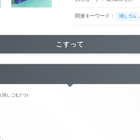
関連キーワード：
消しゴム
こすって
2cm(消しごむ1つ)
す。