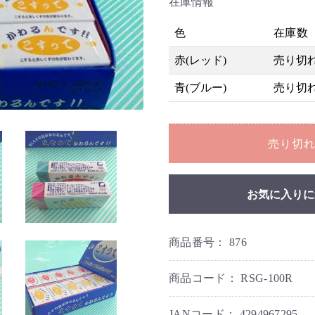
在庫情報
色
在庫数
赤(レッド)
売り切
青(ブルー)
売り切
売り切
お気に入りに
商品番号：
876
商品コード：
RSG-100R
JANコード：
4294967295