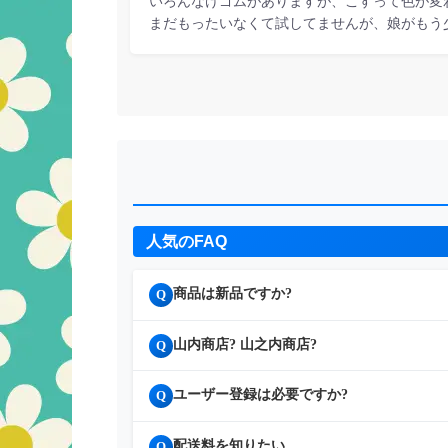
いろんなけゴムがありますが、こすって色が変
まだもったいなくて試してませんが、娘がもう
人気のFAQ
商品は新品ですか?
Q
山内商店? 山之内商店?
Q
ユーザー登録は必要ですか?
Q
配送料を知りたい
Q