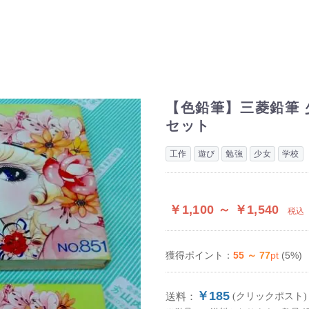
【色鉛筆】三菱鉛筆 
セット
工作
遊び
勉強
少女
学校
￥1,100 ～ ￥1,540
税込
55 ～ 77
pt
(5%)
獲得ポイント：
￥185
送料：
(クリックポスト)