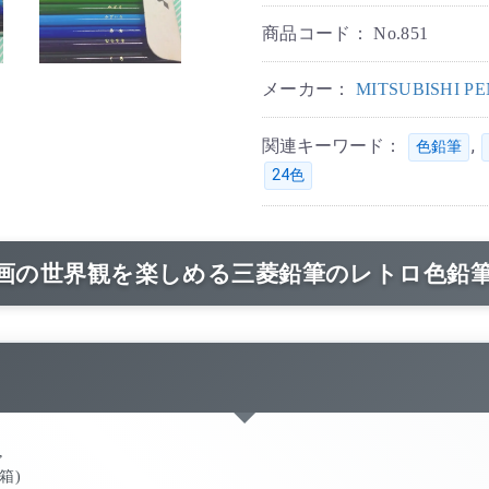
商品コード：
No.851
メーカー：
MITSUBISHI 
関連キーワード：
,
色鉛筆
24色
画の世界観を楽しめる三菱鉛筆のレトロ色鉛
,
 箱)