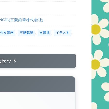
PENCIL(三菱鉛筆株式会社)
,
,
,
,
少女漫画
三菱鉛筆
文房具
イラスト
筆セット