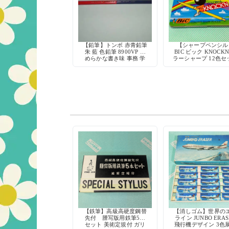
【鉛筆】トンボ 赤青鉛筆
【シャープペンシル
朱 藍 色鉛筆 8900VP な
BIC ビック KNOCKN
めらかな書き味 事務 学
ラーシャープ 12色セ
習 丸軸
廃盤 希少 デッドス
ク 文房具
【鉄筆】高級高硬度鋼替
【消しゴム】世界の
先付 謄写版用鉄筆5本
ライン JUNBO ERAS
セット 美術定規付 ガリ
飛行機デザイン 3色