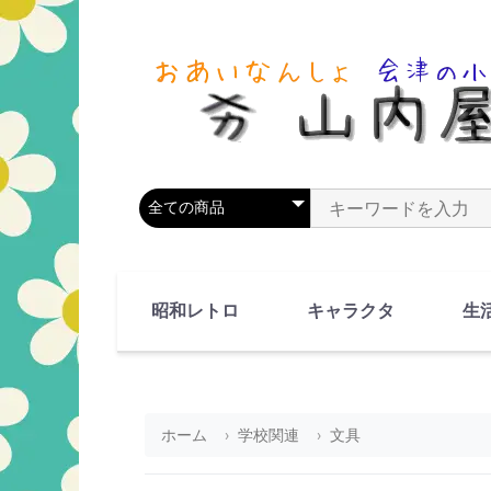
商品カテゴリを選択
商品名やキーワードを
昭和レトロ
キャラクタ
生
90's(平成2-11年)
80's(昭和55-64年)
70's(昭和45-54年)
60's(昭和35-44年)
50's(昭和25-34年)
40's(昭和15-24年)
30's(昭和5-14年)
漫画・アニメ
人物・動物
ホーム
学校関連
文具