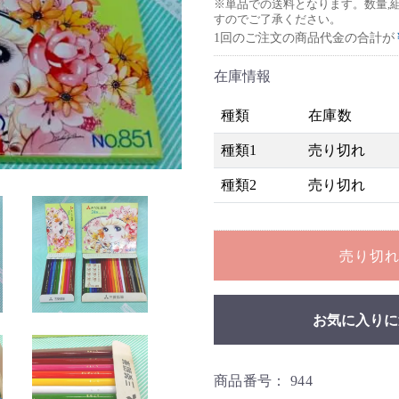
※単品での送料となります。数量,
すのでご了承ください。
1回のご注文の商品代金の合計が
在庫情報
種類
在庫数
種類1
売り切れ
種類2
売り切れ
売り切
お気に入りに
商品番号：
944