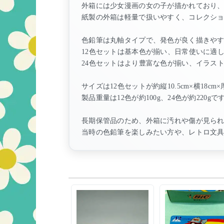
外箱には少女漫画の女の子が描かれており
紙製の外箱は軽量で扱いやすく、コレクシ
色鉛筆は丸軸タイプで、発色が良く描きや
12色セットは基本色が揃い、日常使いに適
24色セットはより豊富な色が揃い、イラス
サイズは12色セットが約縦10.5cm×横18cm×
製品重量は12色が約100g、24色が約220gで
長期保管品のため、外箱に汚れや傷が見ら
当時の色鉛筆を楽しみたい方や、レトロ文