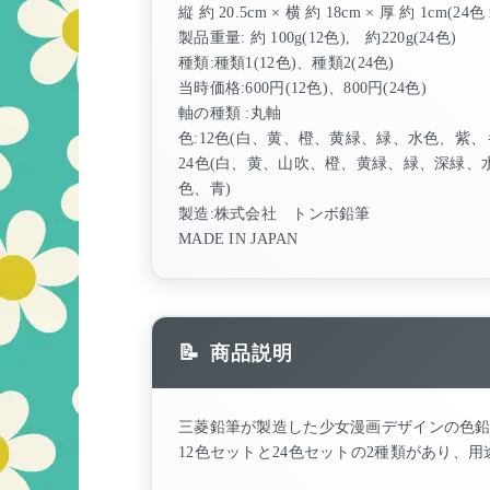
縦 約 20.5cm × 横 約 18cm × 厚 約 1cm(24色
製品重量: 約 100g(12色), 約220g(24色)
種類:種類1(12色)、種類2(24色)
当時価格:600円(12色)、800円(24色)
軸の種類 :丸軸
色:12色(白、黄、橙、黄緑、緑、水色、紫
24色(白、黄、山吹、橙、黄緑、緑、深緑
色、青)
製造:株式会社 トンボ鉛筆
MADE IN JAPAN
商品説明
三菱鉛筆が製造した少女漫画デザインの色
12色セットと24色セットの2種類があり、