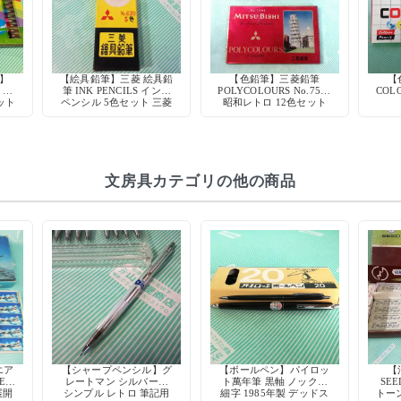
】
【絵具鉛筆】三菱 絵具鉛
【色鉛筆】三菱鉛筆
【
 カ
筆 INK PENCILS インク
POLYCOLOURS No.7500
COLO
ット
ペンシル 5色セット 三菱
昭和レトロ 12色セット
トッ
鉛筆 当時物 水彩
文房具カテゴリの他の商品
エア
【シャープペンシル】グ
【ボールペン】パイロッ
【
ER
レートマン シルバー軸
ト萬年筆 黒軸 ノック式
SE
展開
シンプル レトロ 筆記用
細字 1985年製 デッドス
トーン