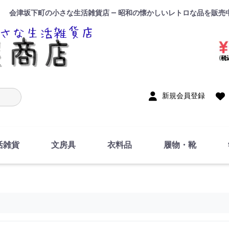
会津坂下町の小さな生活雑貨店 — 昭和の懐かしいレトロな品を販売
入力
新規会員登録
活雑貨
文房具
衣料品
履物・靴
インテリア
DIY・修理・自作
お風呂・トイレ
掃除・洗濯用具
裁縫
調理器具・料理関連
トイレットペーパー・
食器
筆記用具
事務用品
絵画・習字
テープ
玩具・おもちゃ
ノート
洋服
ジャージ・運動着
帽子
下着・手袋・靴下
鞄
アクセサリー・小物
ハンカチ・タオル類
化粧品
寝具
足袋
スリッパ
サンダル
シューズ
ちり紙・ティッシュ