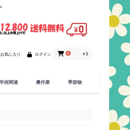
中
0
￥0
お気に入り
ログイン
学校関連
農作業
季節物
衣類
文具
運動用具
金属製品
竹・藁 製品
衣類品
春物
夏物
秋物
冬物