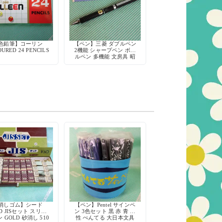
色鉛筆】コーリン
【ペン】三菱 ダブルペン
URED 24 PENCILS
2機能 シャープペン ボー
ルペン 多機能 文房具 昭
和 デッドストック
消しゴム】シード
【ペン】Pentel サインペ
ED JISセット スリー
ン 3色セット 黒 赤 青 水
 GOLD 砂消し 510
性 ぺんてる 大日本文具