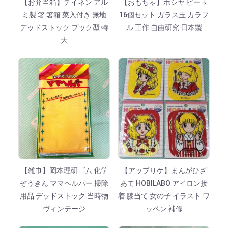
【お弁当箱】テイネン アル
【おもちゃ】ホシヤ ビー玉
ミ製 箸 箸箱 菜入付き 無地
16個セット ガラス玉 カラフ
デッドストック ブック型 特
ル 工作 自由研究 日本製
大
【雑巾】岡本理研ゴム 化学
【アップリケ】まんがひざ
ぞうきん ママヘルパー 掃除
あて HOBILABO アイロン接
用品 デッドストック 当時物
着 膝当て 女の子 イラスト ワ
ヴィンテージ
ッペン 補修