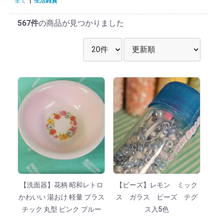
全て
|
生活雑貨
567件
の商品が見つかりました
表示件数を選択
並び順を選択
【洗面器】花柄 昭和レトロ
【ビーズ】レモン ミック
かわいい 湯おけ 軽量 プラス
ス ガラス ビーズ テグ
チック 丸型 ピンク ブルー
ス入5色