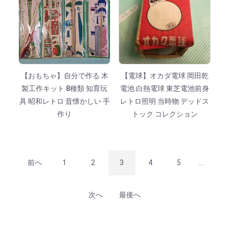
【おもちゃ】自分で作る 木
【電球】オカダ電球 岡田乾
製工作キット 8種類 知育玩
電池 白熱電球 東芝電池前身
具 昭和レトロ 昔懐かしい 手
レトロ照明 当時物 デッドス
作り
トック コレクション
前へ
1
2
3
4
5
...
次へ
最後へ