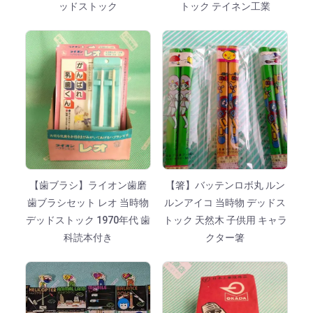
ッドストック
トック テイネン工業
【歯ブラシ】ライオン歯磨
【箸】バッテンロボ丸 ルン
歯ブラシセット レオ 当時物
ルンアイコ 当時物 デッドス
デッドストック 1970年代 歯
トック 天然木 子供用 キャラ
科読本付き
クター箸