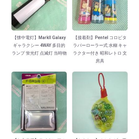
【懐中電灯】MarkⅡ Galaxy
【接着剤】Pentel コロピタ
ギャラクシー 4WAY 多目的
ラバーローラー式 水糊 キャ
ランプ 蛍光灯 点滅灯 当時物
ラクター付き 昭和レトロ 文
房具