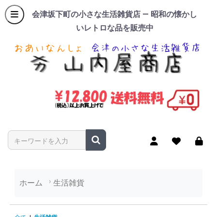
会津坂下町の小さな生活雑貨店 — 昭和の懐かし
いレトロな品を販売中
商品名やキーワードを入力
ホーム
生活雑貨
生活雑貨の商品一覧