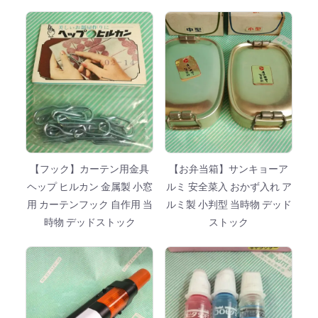
【フック】カーテン用金具
【お弁当箱】サンキョーア
ヘップ ヒルカン 金属製 小窓
ルミ 安全菜入 おかず入れ ア
用 カーテンフック 自作用 当
ルミ製 小判型 当時物 デッド
時物 デッドストック
ストック