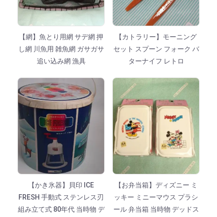
【網】魚とり用網 サデ網 押
【カトラリー】モーニング
し網 川魚用 雑魚網 ガサガサ
セット スプーン フォーク バ
追い込み網 漁具
ターナイフ レトロ
【かき氷器】貝印 ICE
【お弁当箱】ディズニー ミ
FRESH 手動式 ステンレス刃
ッキー ミニーマウス プラシ
組み立て式 80年代 当時物 デ
ール 弁当箱 当時物 デッドス