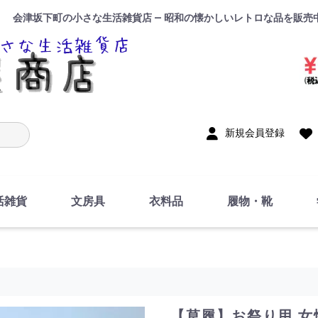
会津坂下町の小さな生活雑貨店 — 昭和の懐かしいレトロな品を販売
入力
新規会員登録
活雑貨
文房具
衣料品
履物・靴
インテリア
DIY・修理・自作
お風呂・トイレ
掃除・洗濯用具
裁縫
調理器具・料理関連
トイレットペーパー・
食器
筆記用具
事務用品
絵画・習字
テープ
玩具・おもちゃ
ノート
洋服
ジャージ・運動着
帽子
下着・手袋・靴下
鞄
アクセサリー・小物
ハンカチ・タオル類
化粧品
寝具
足袋
スリッパ
サンダル
シューズ
ちり紙・ティッシュ
【草履】お祭り用 女