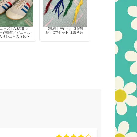
ューズ】ASAHI ク
【靴紐】平ひも 運動靴
ー 運動靴／ピューマ
紐 2本セット 上履き紐
入りシューズ（16〜
24cm）