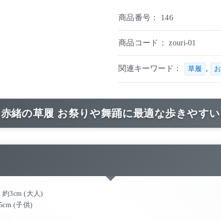
商品番号：
146
商品コード：
zouri-01
関連キーワード：
,
草履
お
赤緒の草履 お祭りや舞踊に最適な歩きやす
 約3cm (大人)
5cm (子供)