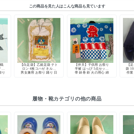
この商品を見た人はこんな商品も見ています
 鶴
【白足袋】乙姫足袋 テト
【伴天】子供用 お祭り
【足
 和
ロン 4枚コハゼ ネル裏
半被 はっぴ 5点セット
袋 1
お祭り
男女兼用 お祭り 踊り 日
帯 鉢巻 鈴 火の用心 綿
作業
本製
100% 日本製
履物・靴カテゴリの他の商品