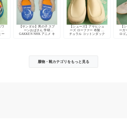
スワ
【サンダル】男の子 スプ
【シューズ】アサヒシュ
【シ
 子
ーンおばさん 学研
ーズ ローファー 布製 ナ
ーガ
ヒー
GAKKEN NHK アニメ キ
チュラル コットンダック
ロゴ
スト
ャラクター 80年代 当時
日本製
物 デッドストック
履物・靴カテゴリをもっと見る