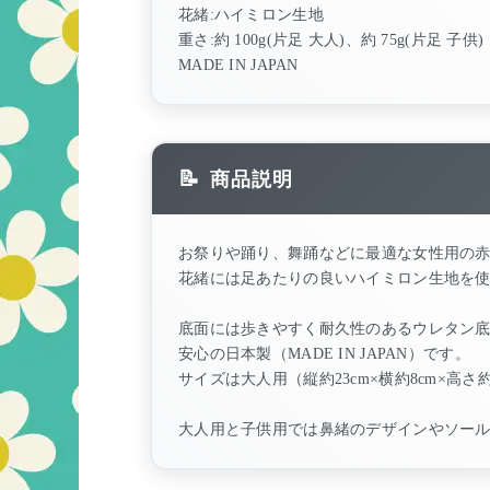
花緒:ハイミロン生地
重さ:約 100g(片足 大人)、約 75g(片足 子供)
MADE IN JAPAN
商品説明
お祭りや踊り、舞踊などに最適な女性用の
花緒には足あたりの良いハイミロン生地を
底面には歩きやすく耐久性のあるウレタン
安心の日本製（MADE IN JAPAN）です。
サイズは大人用（縦約23cm×横約8cm×高さ約
大人用と子供用では鼻緒のデザインやソー