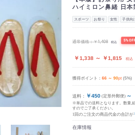
ハイミロン鼻緒 日本
スポーツ
お祭り
女性
子供向
5%OF
通常価格：
￥1,408
税込
￥1,338 ～ ￥1,815
税込
66 ～ 90
pt
(5%)
獲得ポイント：
￥450
～
送料：
(定形外郵便)
※単品での送料となります。数量,
すのでご了承ください。
1回のご注文の商品代金の合計が
在庫情報