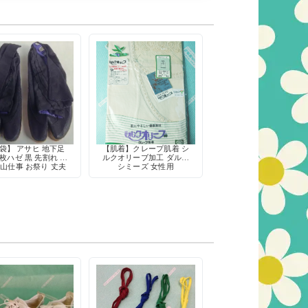
袋】 アサヒ 地下足
【肌着】クレープ肌着 シ
0枚ハゼ 黒 先割れ 農
ルクオリーブ加工 ダルマ
 山仕事 お祭り 丈夫
シミーズ 女性用
滑り止め