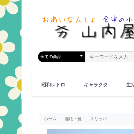
商品カテゴリを選択
商品名やキーワードを
昭和レトロ
キャラクタ
生
90's(平成2-11年)
80's(昭和55-64年)
70's(昭和45-54年)
60's(昭和35-44年)
50's(昭和25-34年)
40's(昭和15-24年)
30's(昭和5-14年)
漫画・アニメ
人物・動物
ホーム
履物・靴
スリッパ