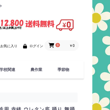
中
0
￥0
お気に入り
ログイン
学校関連
農作業
季節物
衣類
文具
運動用具
金属製品
竹・藁 製品
衣類品
春物
夏物
秋物
冬物
性用 赤緒 ウレタン底 踊り 舞踊