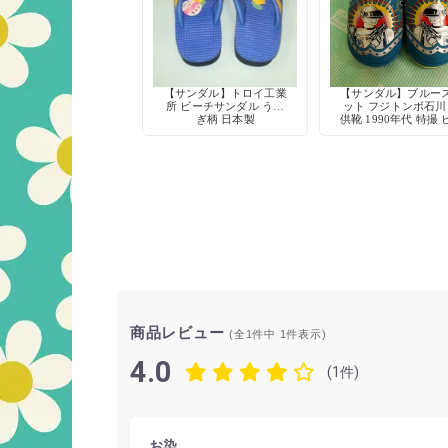
【サンダル】トロイ工業
【サンダル】ブルー
所 ビーチサンダル うさ
ット フジトンボ石川
ぎ柄 日本製
供靴 1990年代 特撮 
ロー 当時物 デッド
ック
商品レビュー
(全1件中
1
件表示)
4.0
(1件)
お染