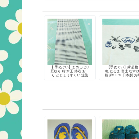
【 手ぬぐい】まめしぼり
【手ぬぐい】縁起物
豆絞り 紺 水玉 鉢巻 お祭
亀 だるま 富士 なすび
り どじょうすくい 注染
柄 綿100% 日本製 
綿100% 日本製
剣道 温泉