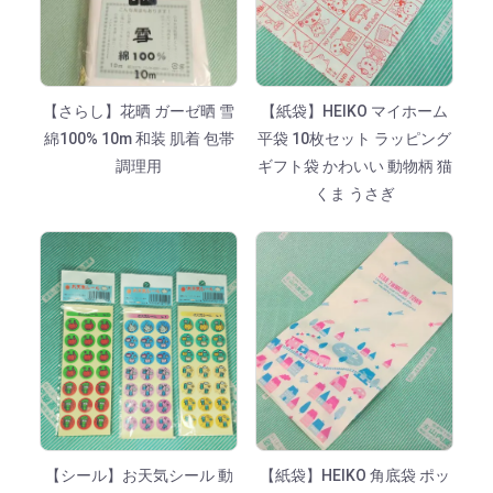
【さらし】花晒 ガーゼ晒 雪
【紙袋】HEIKO マイホーム
綿100% 10m 和装 肌着 包帯
平袋 10枚セット ラッピング
調理用
ギフト袋 かわいい 動物柄 猫
くま うさぎ
【シール】お天気シール 動
【紙袋】HEIKO 角底袋 ポッ