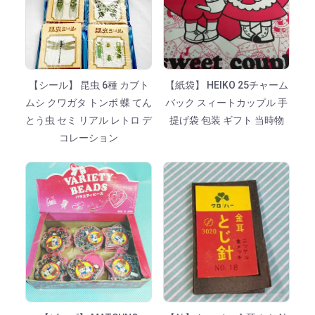
【シール】 昆虫 6種 カブト
【紙袋】 HEIKO 25チャーム
ムシ クワガタ トンボ 蝶 てん
バック スィートカップル 手
とう虫 セミ リアル レトロ デ
提げ袋 包装 ギフト 当時物
コレーション