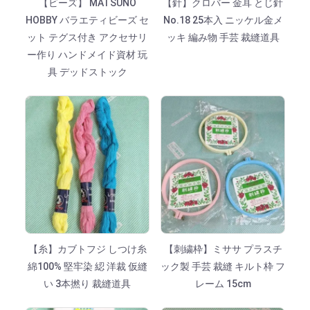
【ビーズ】 MATSUNO
【針】クロバー 金耳 とじ針
HOBBY バラエティビーズ セ
No.18 25本入 ニッケル金メ
ット テグス付き アクセサリ
ッキ 編み物 手芸 裁縫道具
ー作り ハンドメイド資材 玩
具 デッドストック
【糸】カブトフジ しつけ糸
【刺繍枠】ミササ プラスチ
綿100% 堅牢染 綛 洋裁 仮縫
ック製 手芸 裁縫 キルト枠 フ
い 3本撚り 裁縫道具
レーム 15cm