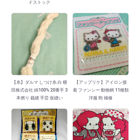
ドストック
【糸】ダルマ しつけ糸 白 横
【アップリケ】アイロン接
田株式会社 綿100% 20番手 3
着 ファンシー 動物柄 11種類
本撚り 裁縫 手芸 仮縫い
洋服 鞄 補修