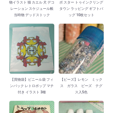
物イラスト 猫 カエル 犬 デコ
ポ スター トゥインクリング
レーション スケジュール帳
タウン ラッピング ギフトバ
当時物 デッドストック
ッグ 10枚セット
【買物袋】ビニール袋 フィ
【ビーズ】レモン ミック
ンバック レトロポップ マチ
ス ガラス ビーズ テグ
付き イラスト 3種
ス入5色