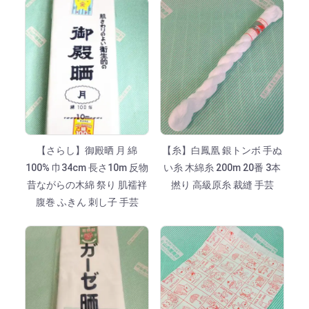
【さらし】御殿晒 月 綿
【糸】白鳳凰 銀トンボ 手ぬ
100% 巾34cm 長さ10m 反物
い糸 木綿糸 200m 20番 3本
昔ながらの木綿 祭り 肌襦袢
撚り 高級原糸 裁縫 手芸
腹巻 ふきん 刺し子 手芸