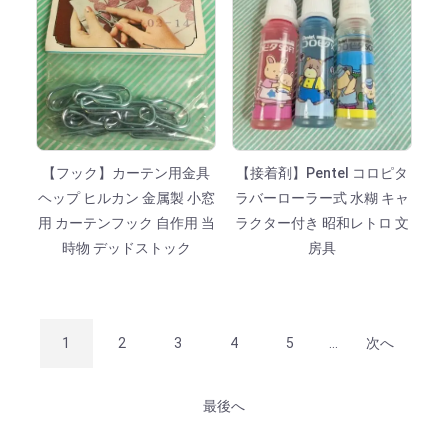
【フック】カーテン用金具
【接着剤】Pentel コロピタ
ヘップ ヒルカン 金属製 小窓
ラバーローラー式 水糊 キャ
用 カーテンフック 自作用 当
ラクター付き 昭和レトロ 文
時物 デッドストック
房具
1
2
3
4
5
...
次へ
最後へ