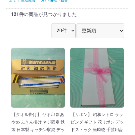
全て
|
生活雑貨
|
DIY・修理・自作
121件
の商品が見つかりました
表示件数を選択
並び順を選択
【タオル掛け】 ヤギ印 新あ
【リボン】 昭和レトロ ラッ
やめ ふきん掛け ネジ固定 鉄
ピング ギフト 花リボン デッ
製 日本製 キッチン収納 デッ
ドストック 当時物 手芸用品