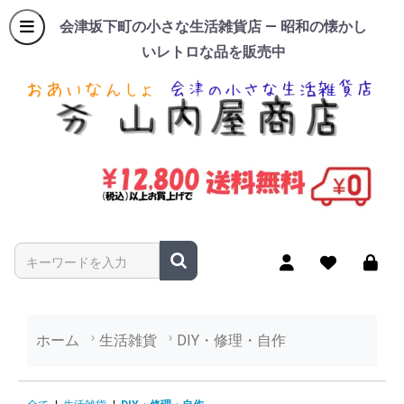
会津坂下町の小さな生活雑貨店 — 昭和の懐かし
いレトロな品を販売中
商品名やキーワードを入力
ホーム
生活雑貨
DIY・修理・自作
DIY・修理・自作の商品一覧