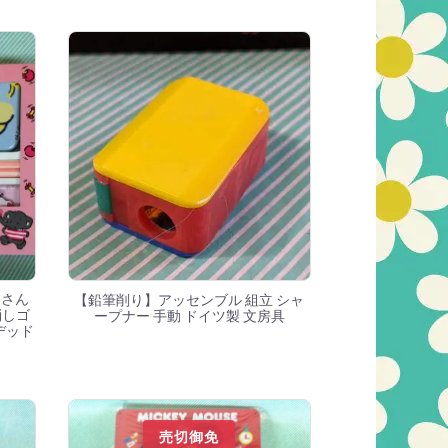
うさん
【鉛筆削り】アッセンブル 組立 シャ
消しゴ
ープナー 手動 ドイツ製 文房具
 デッド
売切御免