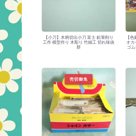
【小刀】木柄切出小刀 富士 鉛筆削り
【色
工作 模型作り 木彫り 竹細工 切れ味抜
オカ
群
ゴム
売切御免