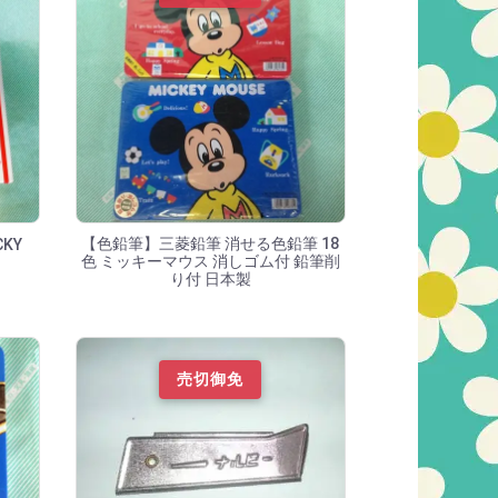
【色鉛筆】三菱鉛筆 消せる色鉛筆 18
KY
色 ミッキーマウス 消しゴム付 鉛筆削
り付 日本製
売切御免