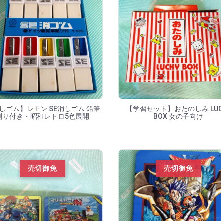
しゴム】レモン SE消しゴム 鉛筆
【学習セット】おたのしみ LUC
削り付き・昭和レトロ5色展開
BOX 女の子向け
売切御免
売切御免