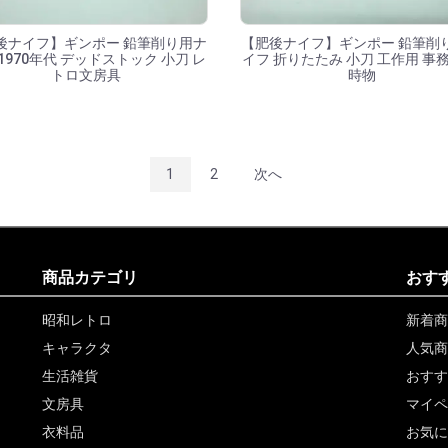
後ナイフ】ギンポー 鉛筆削り用ナ
【肥後ナイフ】ギンポー 鉛筆削
1970年代 デッドストック 小刀 レ
イフ 折りたたみ 小刀 工作用 事務
トロ文房具
時物
1
2
次へ
商品カテゴリ
おす
昭和レトロ
新着商
キャラクタ
人気商
生活雑貨
おすす
文房具
マイペ
衣料品
お気に