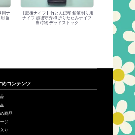
り用ナ
【肥後ナイフ】竹とんぼ印 鉛筆削り用
用 当
ナイフ 越後守秀和 折りたたみナイフ
当時物 デッドストック
すめコンテンツ
品
品
め商品
ージ
入り