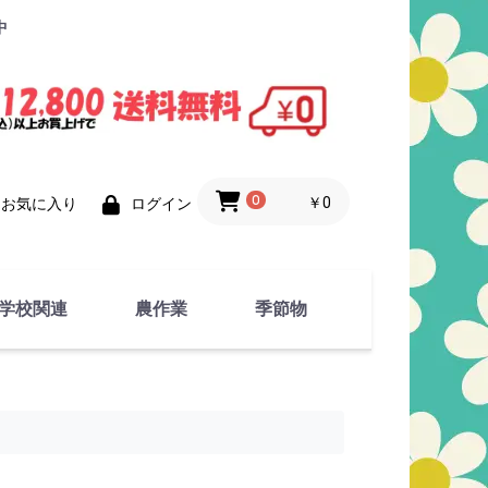
中
0
￥0
お気に入り
ログイン
学校関連
農作業
季節物
衣類
文具
運動用具
金属製品
竹・藁 製品
衣類品
春物
夏物
秋物
冬物