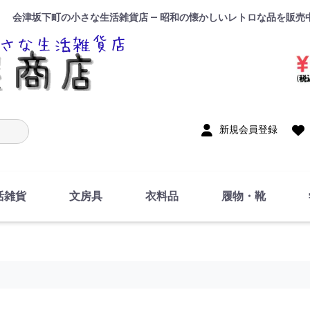
会津坂下町の小さな生活雑貨店 — 昭和の懐かしいレトロな品を販売
入力
新規会員登録
活雑貨
文房具
衣料品
履物・靴
インテリア
DIY・修理・自作
お風呂・トイレ
掃除・洗濯用具
裁縫
調理器具・料理関連
トイレットペーパー・
食器
筆記用具
事務用品
絵画・習字
テープ
玩具・おもちゃ
ノート
洋服
ジャージ・運動着
帽子
下着・手袋・靴下
鞄
アクセサリー・小物
ハンカチ・タオル類
化粧品
寝具
足袋
スリッパ
サンダル
シューズ
ちり紙・ティッシュ