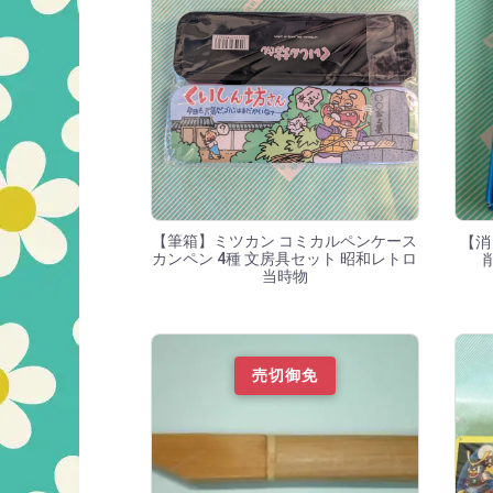
【筆箱】ミツカン コミカルペンケース
【消
カンペン 4種 文房具セット 昭和レトロ
当時物
売切御免