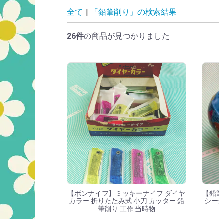
「鉛筆削り」の検
全て
|
「鉛筆削り」の検索結果
26件
の商品が見つかりました
【ボンナイフ】ミッキーナイフ ダイヤ
【鉛筆
カラー 折りたたみ式 小刀 カッター 鉛
シー
筆削り 工作 当時物