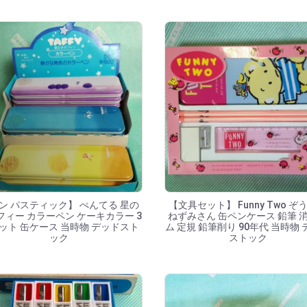
ン パスティック】 ぺんてる 星の
【文具セット】 Funny Two ぞ
フィー カラーペン ケーキカラー 3
ねずみさん 缶ペンケース 鉛筆 
ット 缶ケース 当時物 デッドスト
ム 定規 鉛筆削り 90年代 当時物
ック
ストック