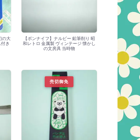
幻の大
【ボンナイフ】ナルビー 鉛筆削り 昭
ム付き
和レトロ 金属製 ヴィンテージ 懐かし
の文房具 当時物
売切御免