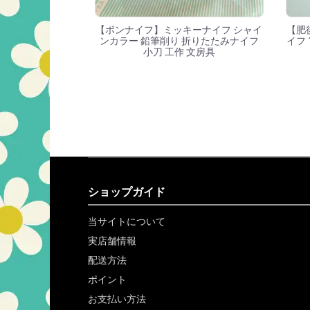
【ボンナイフ】ミッキーナイフ シャイ
【肥
ンカラー 鉛筆削り 折りたたみナイフ
イフ 
小刀 工作 文房具
ショップガイド
当サイトについて
実店舗情報
配送方法
ポイント
お支払い方法