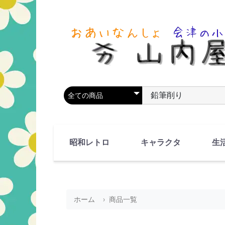
商品カテゴリを選択
商品名やキーワードを
昭和レトロ
キャラクタ
生
90's(平成2-11年)
80's(昭和55-64年)
70's(昭和45-54年)
60's(昭和35-44年)
50's(昭和25-34年)
40's(昭和15-24年)
30's(昭和5-14年)
漫画・アニメ
人物・動物
ホーム
商品一覧