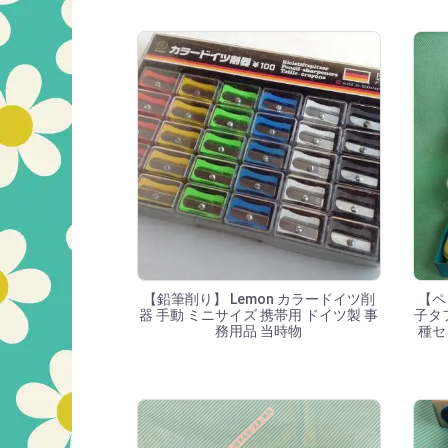
【鉛筆削り】 Lemon カラードイツ削
【ペ
器 手動 ミニサイズ 携帯用 ドイツ製 事
子タ
務用品 当時物
種セ