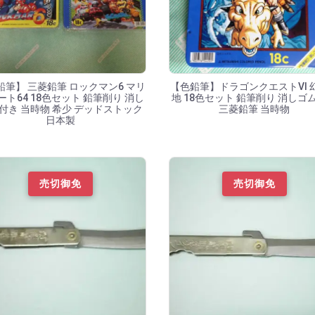
鉛筆】 三菱鉛筆 ロックマン6 マリ
【色鉛筆】ドラゴンクエストVI 
ート64 18色セット 鉛筆削り 消し
地 18色セット 鉛筆削り 消しゴ
付き 当時物 希少 デッドストック
三菱鉛筆 当時物
日本製
売切御免
売切御免