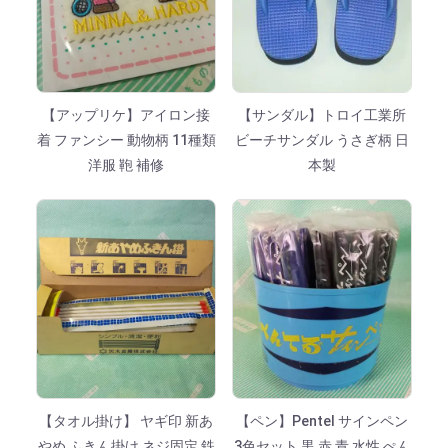
【アップリケ】アイロン接
【サンダル】トロイ工業所
着 ファンシー 動物柄 11種類
ビーチサンダル うさぎ柄 日
洋服 鞄 補修
本製
【タオル掛け】 ヤギ印 新あ
【ペン】Pentel サインペン
やめ ふきん掛け ネジ固定 鉄
3色セット 黒 赤 青 水性 ぺん