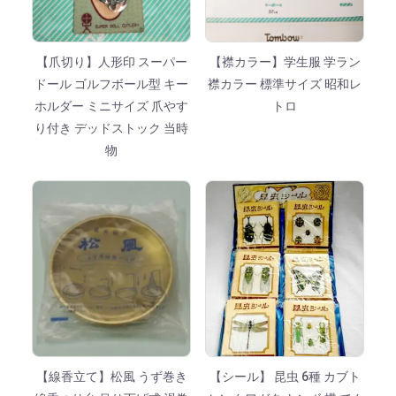
【爪切り】人形印 スーパー
【襟カラー】学生服 学ラン
ドール ゴルフボール型 キー
襟カラー 標準サイズ 昭和レ
ホルダー ミニサイズ 爪やす
トロ
り付き デッドストック 当時
物
【線香立て】松風 うず巻き
【シール】 昆虫 6種 カブト