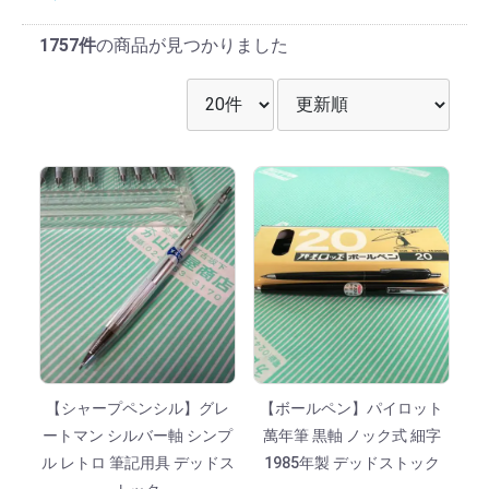
1757件
の商品が見つかりました
表示件数を選択
並び順を選択
【シャープペンシル】グレ
【ボールペン】パイロット
ートマン シルバー軸 シンプ
萬年筆 黒軸 ノック式 細字
ル レトロ 筆記用具 デッドス
1985年製 デッドストック