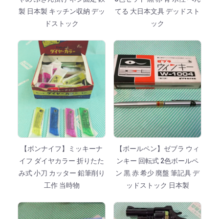
製 日本製 キッチン収納 デッ
てる 大日本文具 デッドスト
ドストック
ック
【ボンナイフ】ミッキーナ
【ボールペン】ゼブラ ウィ
イフ ダイヤカラー 折りたた
ンキー 回転式 2色ボールペ
み式 小刀 カッター 鉛筆削り
ン 黒 赤 希少 廃盤 筆記具 デ
工作 当時物
ッドストック 日本製