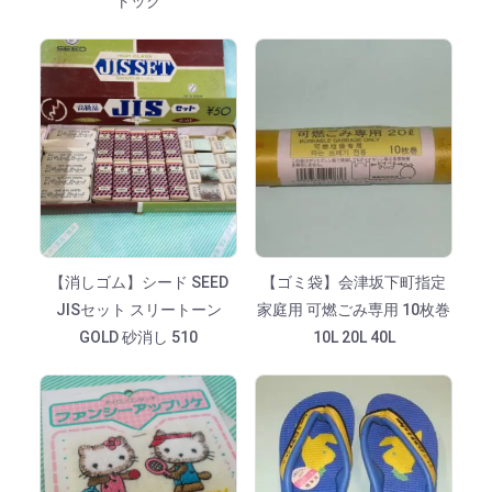
トック
【消しゴム】シード SEED
【ゴミ袋】会津坂下町指定
JISセット スリートーン
家庭用 可燃ごみ専用 10枚巻
GOLD 砂消し 510
10L 20L 40L