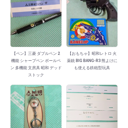
【ペン】三菱 ダブルペン 2
【おもちゃ】昭和レトロ 火
機能 シャープペン ボールペ
薬銃 BIG BANG-R3 熊よけに
ン 多機能 文房具 昭和 デッド
も使える鉄砲型玩具
ストック