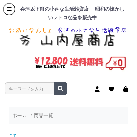
会津坂下町の小さな生活雑貨店 — 昭和の懐かし
いレトロな品を販売中
商品名やキーワードを入力
ホーム
商品一覧
商品一覧
全て