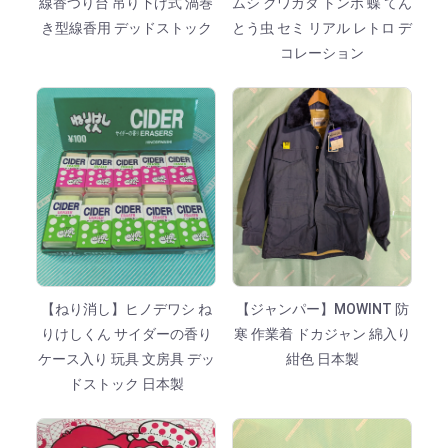
線香つり台 吊り下げ式 渦巻
ムシ クワガタ トンボ 蝶 てん
き型線香用 デッドストック
とう虫 セミ リアル レトロ デ
コレーション
【ねり消し】ヒノデワシ ね
【ジャンパー】MOWINT 防
りけしくん サイダーの香り
寒 作業着 ドカジャン 綿入り
ケース入り 玩具 文房具 デッ
紺色 日本製
ドストック 日本製