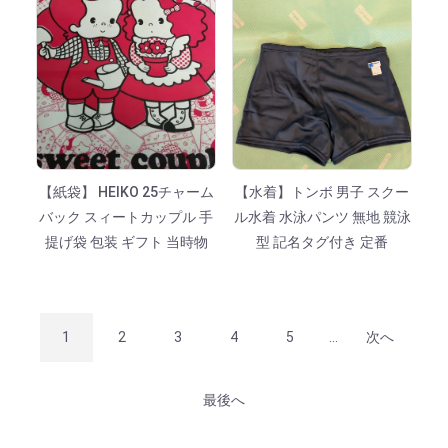
【紙袋】 HEIKO 25チャーム
【水着】トンボ 男子 スクー
バック スィートカップル 手
ル水着 水泳パンツ 無地 競泳
提げ袋 包装 ギフト 当時物
型 記名タグ付き 定番
1
2
3
4
5
...
次へ
最後へ