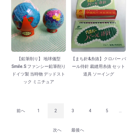
【鉛筆削り】 地球儀型
【まち針&糸抜】クロバー パ
Smile.S ファンシー鉛筆削り
ール待針 裁縫用糸抜 セット
ドイツ製 当時物 デッドスト
道具 ソーイング
ック ミニチュア
前へ
1
2
3
4
5
...
次へ
最後へ