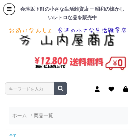
会津坂下町の小さな生活雑貨店 — 昭和の懐かし
いレトロな品を販売中
商品名やキーワードを入力
ホーム
商品一覧
商品一覧
全て