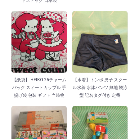
ドストック 日本製
【紙袋】 HEIKO 25チャーム
【水着】トンボ 男子 スクー
バック スィートカップル 手
ル水着 水泳パンツ 無地 競泳
提げ袋 包装 ギフト 当時物
型 記名タグ付き 定番