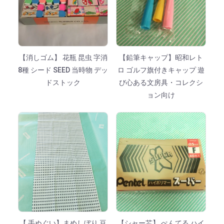
【消しゴム】 花瓶 昆虫 字消
【鉛筆キャップ】昭和レト
8種 シード SEED 当時物 デッ
ロ ゴルフ旗付きキャップ 遊
ドストック
び心ある文房具・コレクシ
ョン向け
【 手ぬぐい】まめしぼり 豆
【シャー芯】 ぺんてる ハイ