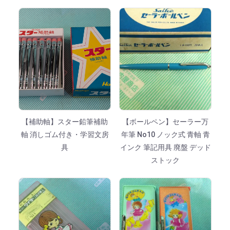
【補助軸】スター鉛筆補助
【ボールペン】セーラー万
軸 消しゴム付き・学習文房
年筆 No10 ノック式 青軸 青
具
インク 筆記用具 廃盤 デッド
ストック