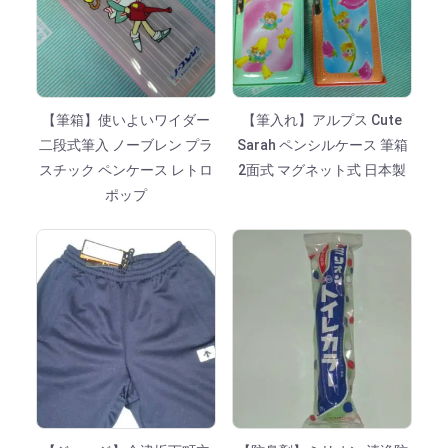
【筆箱】使いよいワイダー
【筆入れ】アルプス Cute
二段式筆入 ノーブレン プラ
Sarah ペンシルケース 筆箱
スチック ペンケース レトロ
2面式 マグネット式 日本製
ポップ