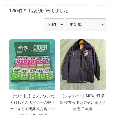
1757件
の商品が見つかりました
表示件数を選択
並び順を選択
【ねり消し】ヒノデワシ ね
【ジャンパー】MOWINT 防
りけしくん サイダーの香り
寒 作業着 ドカジャン 綿入り
ケース入り 玩具 文房具 デッ
紺色 日本製