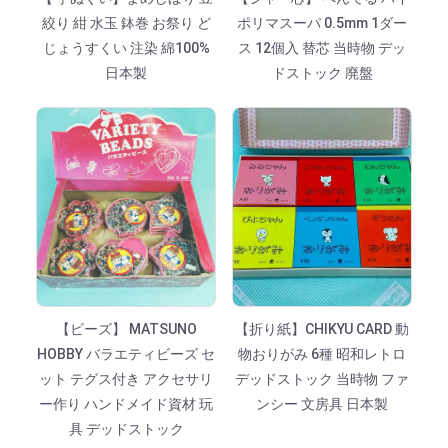
絞り 紺 水玉 鉢巻 お祭り ど
ポリマスーパ 0.5mm 1ダー
じょうすくい 注染 綿100%
ス 12個入 替芯 当時物 デッ
日本製
ドストック 廃盤
【ビーズ】 MATSUNO
【折り紙】CHIKYU CARD 動
HOBBY バラエティビーズ セ
物おりがみ 6種 昭和レトロ
ット テグス付き アクセサリ
デッドストック 当時物 ファ
ー作り ハンドメイド資材 玩
ンシー 文房具 日本製
具 デッドストック