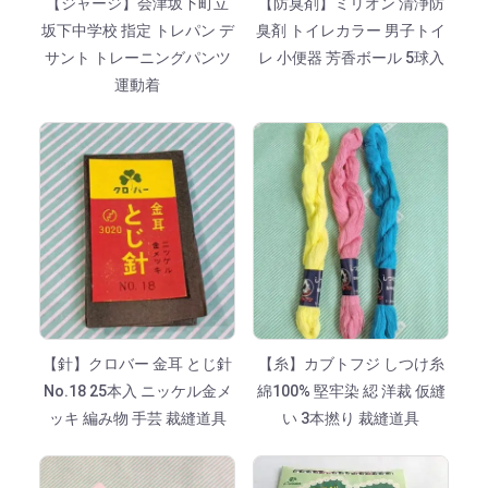
【ジャージ】会津坂下町立
【防臭剤】ミリオン 清浄防
坂下中学校 指定 トレパン デ
臭剤 トイレカラー 男子トイ
サント トレーニングパンツ
レ 小便器 芳香ボール 5球入
運動着
【針】クロバー 金耳 とじ針
【糸】カブトフジ しつけ糸
No.18 25本入 ニッケル金メ
綿100% 堅牢染 綛 洋裁 仮縫
ッキ 編み物 手芸 裁縫道具
い 3本撚り 裁縫道具