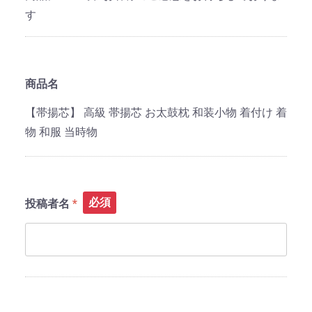
す
商品名
【帯揚芯】 高級 帯揚芯 お太鼓枕 和装小物 着付け 着
物 和服 当時物
必須
投稿者名