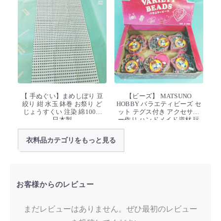
【 手ぬぐい】まめしぼり 豆
【ビーズ】 MATSUNO
絞り 紺 水玉 鉢巻 お祭り ど
HOBBY バラエティビーズ セ
じょうすくい 注染 綿100%
ット テグス付き アクセサリ
日本製
ー作り ハンドメイド資材 玩
具 デッドストック
衣料品カテゴリをもっと見る
お客様からのレビュー
まだレビューはありません。ぜひ最初のレビュー