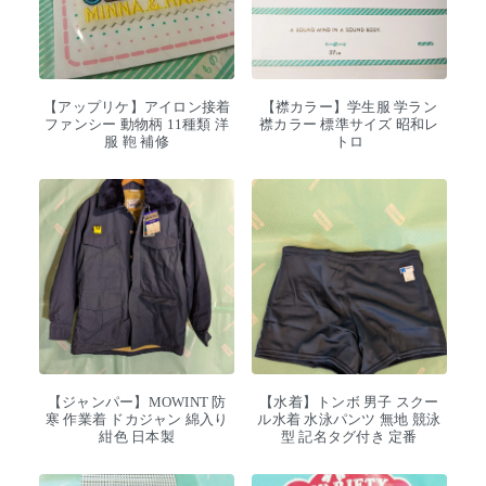
【アップリケ】アイロン接着
【襟カラー】学生服 学ラン
ファンシー 動物柄 11種類 洋
襟カラー 標準サイズ 昭和レ
服 鞄 補修
トロ
【ジャンパー】MOWINT 防
【水着】トンボ 男子 スクー
寒 作業着 ドカジャン 綿入り
ル水着 水泳パンツ 無地 競泳
紺色 日本製
型 記名タグ付き 定番