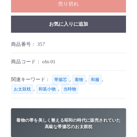
売り切れ
お気に入りに追加
商品番号：
357
商品コード：
obi-01
関連キーワード：
,
,
,
帯揚芯
着物
和服
,
,
お太鼓枕
和装小物
当時物
着物の帯を美しく整える昭和の時代に販売されていた
高級な帯揚芯のお太鼓枕