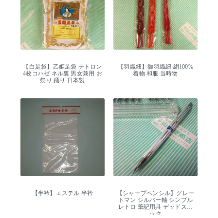
【白足袋】乙姫足袋 テトロン
【羽織紐】御羽織紐 絹100%
4枚コハゼ ネル裏 男女兼用 お
着物 和服 当時物
祭り 踊り 日本製
【半衿】エステル 半衿
【シャープペンシル】グレー
トマン シルバー軸 シンプル
レトロ 筆記用具 デッドスト
ック