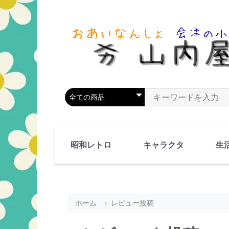
商品カテゴリを選択
商品名やキーワードを
昭和レトロ
キャラクタ
生
90's(平成2-11年)
80's(昭和55-64年)
70's(昭和45-54年)
60's(昭和35-44年)
50's(昭和25-34年)
40's(昭和15-24年)
30's(昭和5-14年)
漫画・アニメ
人物・動物
ホーム
レビュー投稿