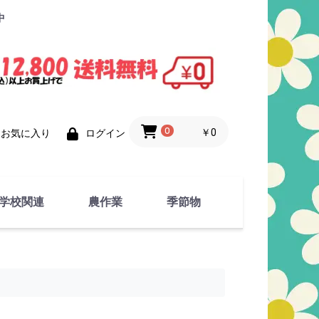
中
0
￥0
お気に入り
ログイン
学校関連
農作業
季節物
衣類
文具
運動用具
金属製品
竹・藁 製品
衣類品
春物
夏物
秋物
冬物