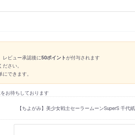
、レビュー承認後に
50ポイント
が付与されます
ください。
単にできます。
想をお待ちしております
【ちよがみ】美少女戦士セーラームーンSuperS 千代紙 