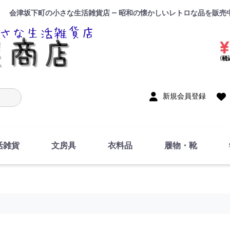
会津坂下町の小さな生活雑貨店 — 昭和の懐かしいレトロな品を販売
入力
新規会員登録
活雑貨
文房具
衣料品
履物・靴
インテリア
DIY・修理・自作
お風呂・トイレ
掃除・洗濯用具
裁縫
調理器具・料理関連
トイレットペーパー・
食器
筆記用具
事務用品
絵画・習字
テープ
玩具・おもちゃ
ノート
洋服
ジャージ・運動着
帽子
下着・手袋・靴下
鞄
アクセサリー・小物
ハンカチ・タオル類
化粧品
寝具
足袋
スリッパ
サンダル
シューズ
ちり紙・ティッシュ