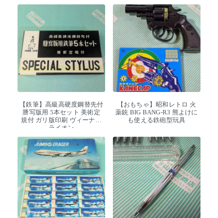
【鉄筆】高級高硬度鋼替先付
【おもちゃ】昭和レトロ 火
謄写版用 5本セット 美術定
薬銃 BIG BANG-R3 熊よけに
規付 ガリ版印刷 ヴィーナス
も使える鉄砲型玩具
ライオン