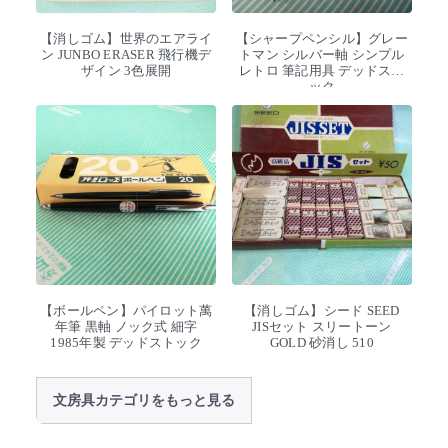
【消しゴム】世界のエアライ
【シャープペンシル】グレー
ン JUNBO ERASER 飛行機デ
トマン シルバー軸 シンプル
ザイン 3色展開
レトロ 筆記用具 デッドスト
ック
【ボールペン】パイロット萬
【消しゴム】シード SEED
年筆 黒軸 ノック式 細字
JISセット スリートーン
1985年製 デッドストック
GOLD 砂消し 510
文房具カテゴリをもっと見る