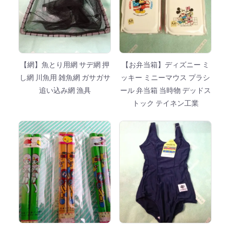
【網】魚とり用網 サデ網 押
【お弁当箱】ディズニー ミ
し網 川魚用 雑魚網 ガサガサ
ッキー ミニーマウス プラシ
追い込み網 漁具
ール 弁当箱 当時物 デッドス
トック テイネン工業