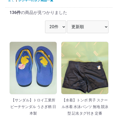
全て
|
レジャーのタグ商品一覧
136件
の商品が見つかりました
表示件数を選択
並び順を選択
【サンダル】トロイ工業所
【水着】トンボ 男子 スクー
ビーチサンダル うさぎ柄 日
ル水着 水泳パンツ 無地 競泳
本製
型 記名タグ付き 定番