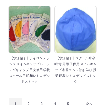
【水泳帽子】ナイロンメッ
【水泳帽子】スクール水泳
シュ スイムキャップ レーシ
帽 青 男用 子供用 スイムキャ
ングキャップ 男女兼用 学校
ップ 名前ラベル付き 学校 授
スクール用 昭和レトロ デッ
業 昭和レトロ デッドストッ
ドストック
ク
1
2
3
4
5
...
次へ