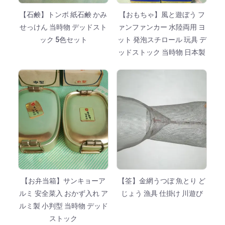
【石鹸】トンボ 紙石鹸 かみ
【おもちゃ】風と遊ぼう フ
せっけん 当時物 デッドスト
ァンファンカー 水陸両用 ヨ
ック 5色セット
ット 発泡スチロール 玩具 デ
ッドストック 当時物 日本製
【お弁当箱】サンキョーア
【筌】金網うつぼ 魚とり ど
ルミ 安全菜入 おかず入れ ア
じょう 漁具 仕掛け 川遊び
ルミ製 小判型 当時物 デッド
ストック