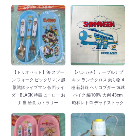
【トリオセット】箸 スプー
【ハンカチ】テーブルナプ
ン フォーク ビックリマン 超
キン ランチクロス 乗り物 4
獣戦隊ライブマン 仮面ライ
種 新幹線 ヘリコプター 気球
ダーBLACK 特撮 ヒーロー お
バイク 綿100% 大判 43cm
弁当 給食 カトラリー
昭和レトロ デッドストック