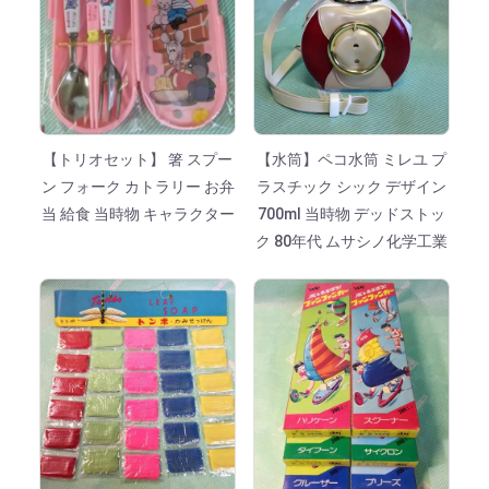
【トリオセット】 箸 スプー
【水筒】ペコ水筒 ミレユ プ
ン フォーク カトラリー お弁
ラスチック シック デザイン
当 給食 当時物 キャラクター
700ml 当時物 デッドストッ
ク 80年代 ムサシノ化学工業