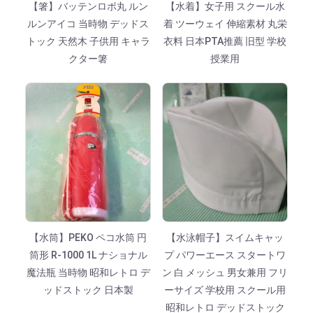
【箸】バッテンロボ丸 ルン
【水着】女子用 スクール水
ルンアイコ 当時物 デッドス
着 ツーウェイ 伸縮素材 丸栄
トック 天然木 子供用 キャラ
衣料 日本PTA推薦 旧型 学校
クター箸
授業用
【水筒】PEKO ペコ水筒 円
【水泳帽子】スイムキャッ
筒形 R-1000 1L ナショナル
プ パワーエース スタートワ
魔法瓶 当時物 昭和レトロ デ
ン 白 メッシュ 男女兼用 フリ
ッドストック 日本製
ーサイズ 学校用 スクール用
昭和レトロ デッドストック