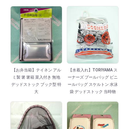
【お弁当箱】テイネン アル
【水着入れ】TORIYAMA ス
ミ製 箸 箸箱 菜入付き 無地
ーナーズ プールバッグ ビニ
デッドストック ブック型 特
ールバッグ スケルトン 水泳
大
袋 デッドストック 当時物