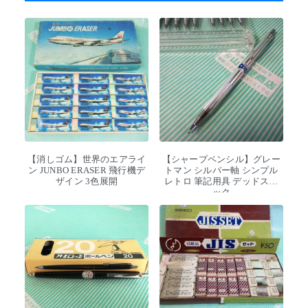
【消しゴム】世界のエアライ
【シャープペンシル】グレー
ン JUNBO ERASER 飛行機デ
トマン シルバー軸 シンプル
ザイン 3色展開
レトロ 筆記用具 デッドスト
ック