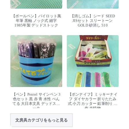
【ボールペン】パイロット萬
【消しゴム】シード SEED
年筆 黒軸 ノック式 細字
JISセット スリートーン
1985年製 デッドストック
GOLD 砂消し 510
【ペン】Pentel サインペン 3
【ボンナイフ】ミッキーナイ
色セット 黒 赤 青 水性 ぺん
フ ダイヤカラー 折りたたみ
てる 大日本文具 デッドスト
式 小刀 カッター 鉛筆削り 工
ック
作 当時物
文房具カテゴリをもっと見る