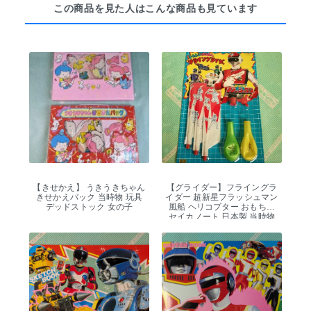
この商品を見た人はこんな商品も見ています
【きせかえ】 うきうきちゃん
【グライダー】フライングラ
きせかえバック 当時物 玩具
イダー 超新星フラッシュマン
デッドストック 女の子
風船 ヘリコプター おもちゃ
セイカノート 日本製 当時物