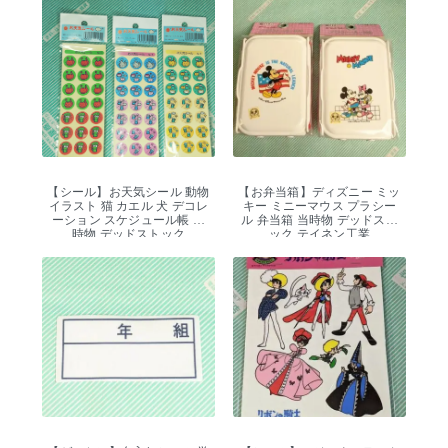
【シール】お天気シール 動物
【お弁当箱】ディズニー ミッ
イラスト 猫 カエル 犬 デコレ
キー ミニーマウス プラシー
ーション スケジュール帳 当
ル 弁当箱 当時物 デッドスト
時物 デッドストック
ック テイネン工業