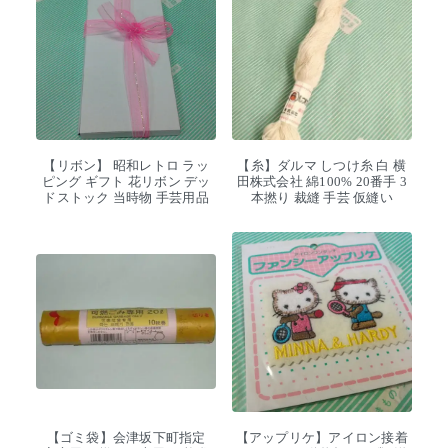
【リボン】 昭和レトロ ラッ
【糸】ダルマ しつけ糸 白 横
ピング ギフト 花リボン デッ
田株式会社 綿100% 20番手 3
ドストック 当時物 手芸用品
本撚り 裁縫 手芸 仮縫い
【ゴミ袋】会津坂下町指定
【アップリケ】アイロン接着