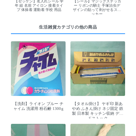
【ゼッケン】名入れシール 学
【シール】マジックステッカ
年 組 名前 アイロン 接着タイ
ー リボンの騎士 手塚治虫デ
プ 体操着 運動着 学校 用品
ザインの貼って剥がせるステ
ッカー
生活雑貨カテゴリの他の商品
【洗剤】ライオン ブルー チ
【タオル掛け】 ヤギ印 新あ
ャイム 洗濯用 粉石鹸 1300g
やめ ふきん掛け ネジ固定 鉄
製 日本製 キッチン収納 デッ
ドストック