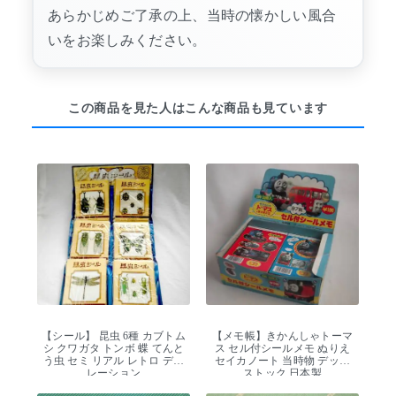
あらかじめご了承の上、当時の懐かしい風合
いをお楽しみください。
この商品を見た人はこんな商品も見ています
【シール】 昆虫 6種 カブトム
【メモ帳】きかんしゃトーマ
シ クワガタ トンボ 蝶 てんと
ス セル付シールメモ ぬりえ
う虫 セミ リアル レトロ デコ
セイカノート 当時物 デッド
レーション
ストック 日本製