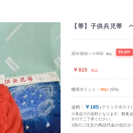
【帯】子供兵児帯 
5%OFF
通常価格：
￥858
税込
￥815
税込
40
pt
(5%)
獲得ポイント：
￥185
送料：
(クリックポスト)
※単品での送料となります。数量,
すのでご了承ください。
1回のご注文の商品代金の合計が