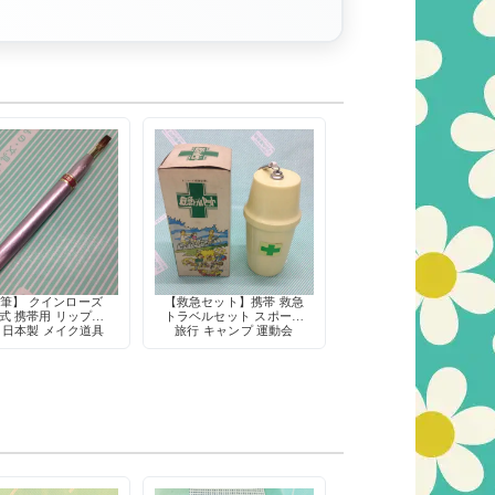
筆】 クインローズ
【救急セット】携帯 救急
式 携帯用 リップブ
トラベルセット スポーツ
 日本製 メイク道具
旅行 キャンプ 運動会
当時物 金属製