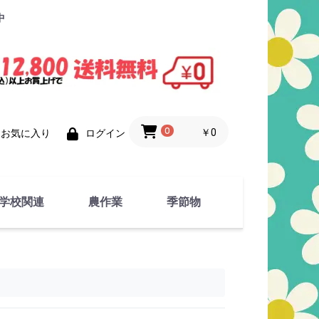
中
0
￥0
お気に入り
ログイン
学校関連
農作業
季節物
衣類
文具
運動用具
金属製品
竹・藁 製品
衣類品
春物
夏物
秋物
冬物