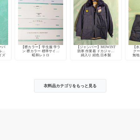
ーパ
【襟カラー】学生服 学ラ
【ジャンパー】MOWINT
【水
ル型
ン 襟カラー 標準サイズ
防寒 作業着 ドカジャン
クー
イズ
昭和レトロ
綿入り 紺色 日本製
無地
スト
衣料品カテゴリをもっと見る