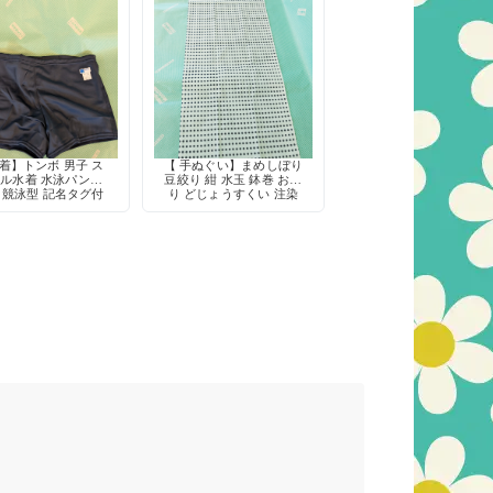
着】トンボ 男子 ス
【 手ぬぐい】まめしぼり
ル水着 水泳パンツ
豆絞り 紺 水玉 鉢巻 お祭
 競泳型 記名タグ付
り どじょうすくい 注染
き 定番
綿100% 日本製