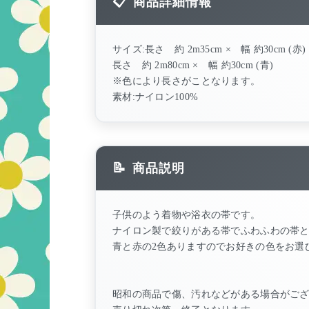
商品詳細情報
サイズ:長さ 約 2m35cm × 幅 約30cm (赤
長さ 約 2m80cm × 幅 約30cm (青)
※色により長さがことなります。
素材:ナイロン100%
商品説明
子供のよう着物や浴衣の帯です。
ナイロン製で絞りがある帯でふわふわの帯
青と赤の2色ありますのでお好きの色をお選
昭和の商品で傷、汚れなどがある場合がご