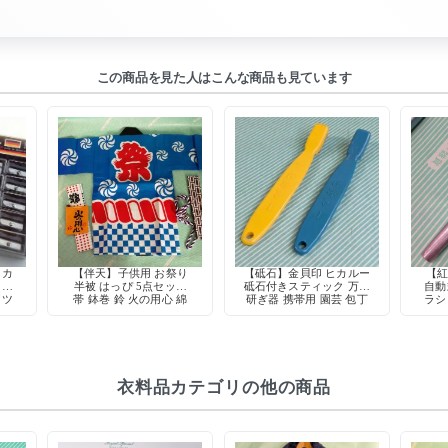
この商品を見た人はこんな商品も見ています
 カ
【伴天】子供用 お祭り
【砥石】金貝印 ヒカルー
【紅
 ミ
半被 はっぴ 5点セット
砥石付きスティック 万能
自動
イツ
帯 鉢巻 鈴 火の用心 綿
研ぎ器 携帯用 園芸 包丁
ラシ
物
100% 日本製
昭和レトロ デッドストッ
ク
衣料品カテゴリの他の商品