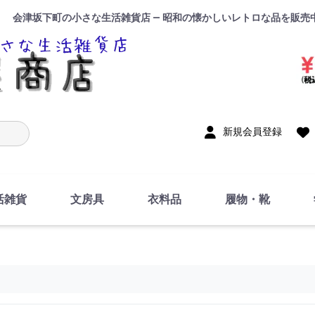
会津坂下町の小さな生活雑貨店 — 昭和の懐かしいレトロな品を販売
入力
新規会員登録
活雑貨
文房具
衣料品
履物・靴
インテリア
DIY・修理・自作
お風呂・トイレ
掃除・洗濯用具
裁縫
調理器具・料理関連
トイレットペーパー・
食器
筆記用具
事務用品
絵画・習字
テープ
玩具・おもちゃ
ノート
洋服
ジャージ・運動着
帽子
下着・手袋・靴下
鞄
アクセサリー・小物
ハンカチ・タオル類
化粧品
寝具
足袋
スリッパ
サンダル
シューズ
ちり紙・ティッシュ