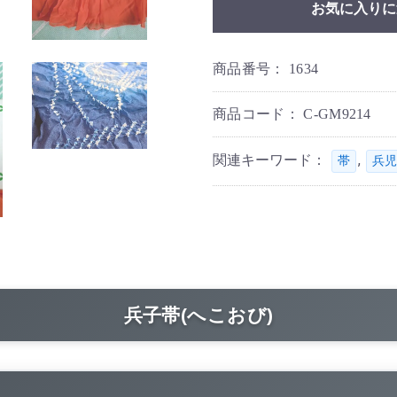
お気に入りに
商品番号：
1634
商品コード：
C-GM9214
関連キーワード：
,
帯
兵児
兵子帯(へこおび)