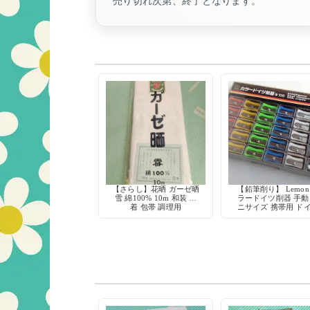
売り切れ次第、終了となります。
【さらし】花晒 ガーゼ晒
【鉛筆削り】 Lemon
雪 綿100% 10m 和装 肌
ラードイツ削器 手動
着 包帯 調理用
ニサイズ 携帯用 ド
製 事務用品 当時