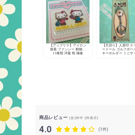
【アップリケ】アイロン
【爪切り】人形印 ス
接着 ファンシー 動物柄
ードール ゴルフボー
11種類 洋服 鞄 補修
キーホルダー ミニサ
爪やすり付き デッド
ック 当時物
商品レビュー
(全1件中
1
件表示)
4.0
(1件)