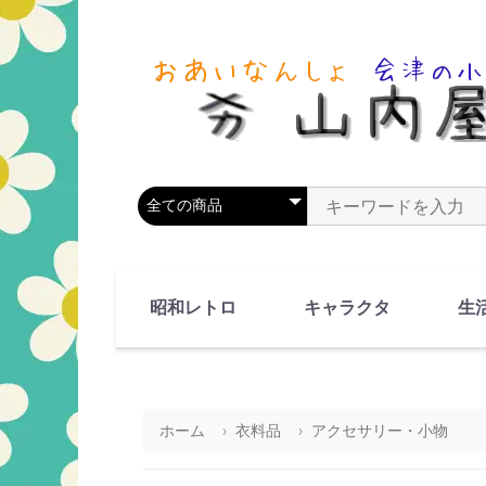
商品カテゴリを選択
商品名やキーワードを
昭和レトロ
キャラクタ
生
90's(平成2-11年)
80's(昭和55-64年)
70's(昭和45-54年)
60's(昭和35-44年)
50's(昭和25-34年)
40's(昭和15-24年)
30's(昭和5-14年)
漫画・アニメ
人物・動物
ホーム
衣料品
アクセサリー・小物