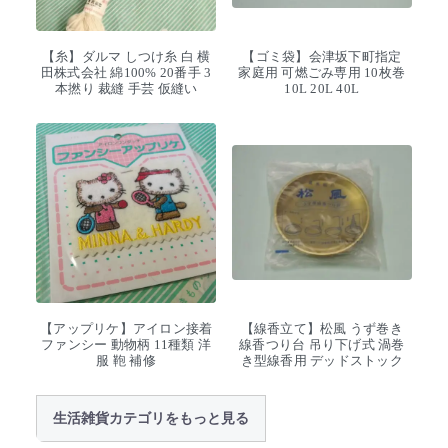
【糸】ダルマ しつけ糸 白 横
【ゴミ袋】会津坂下町指定
田株式会社 綿100% 20番手 3
家庭用 可燃ごみ専用 10枚巻
本撚り 裁縫 手芸 仮縫い
10L 20L 40L
【アップリケ】アイロン接着
【線香立て】松風 うず巻き
ファンシー 動物柄 11種類 洋
線香つり台 吊り下げ式 渦巻
服 鞄 補修
き型線香用 デッドストック
生活雑貨カテゴリをもっと見る