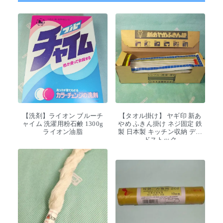
【洗剤】ライオン ブルーチ
【タオル掛け】 ヤギ印 新あ
ャイム 洗濯用粉石鹸 1300g
やめ ふきん掛け ネジ固定 鉄
ライオン油脂
製 日本製 キッチン収納 デッ
ドストック