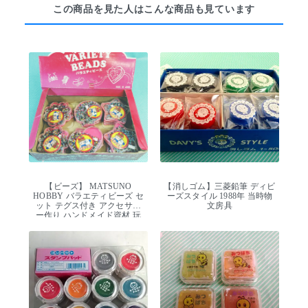
この商品を見た人はこんな商品も見ています
【ビーズ】 MATSUNO
【消しゴム】三菱鉛筆 ディビ
HOBBY バラエティビーズ セ
ーズスタイル 1988年 当時物
ット テグス付き アクセサリ
文房具
ー作り ハンドメイド資材 玩
具 デッドストック