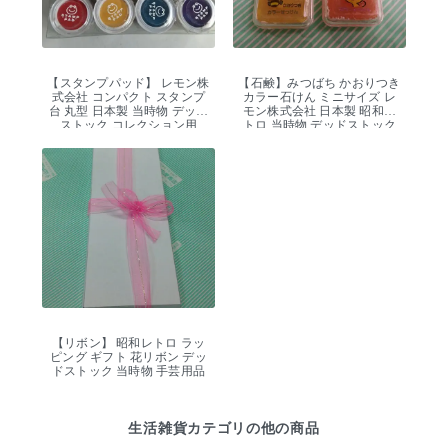
【スタンプパッド】 レモン株
【石鹸】みつばち かおりつき
式会社 コンパクト スタンプ
カラー石けん ミニサイズ レ
台 丸型 日本製 当時物 デッド
モン株式会社 日本製 昭和レ
ストック コレクション用
トロ 当時物 デッドストック
【リボン】 昭和レトロ ラッ
ピング ギフト 花リボン デッ
ドストック 当時物 手芸用品
生活雑貨カテゴリの他の商品