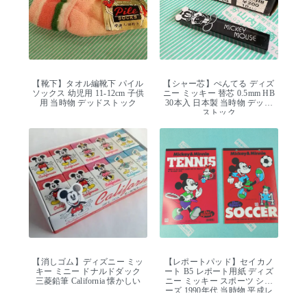
【靴下】タオル編靴下 パイル
【シャー芯】ぺんてる ディズ
ソックス 幼児用 11-12cm 子供
ニー ミッキー 替芯 0.5mm HB
用 当時物 デッドストック
30本入 日本製 当時物 デッド
ストック
【消しゴム】ディズニー ミッ
【レポートパッド】セイカノ
キー ミニー ドナルドダック
ート B5 レポート用紙 ディズ
三菱鉛筆 California 懐かしい
ニー ミッキー スポーツ シリ
ーズ 1990年代 当時物 平成レ
トロ