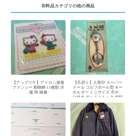
衣料品カテゴリの他の商品
【アップリケ】アイロン接着
【爪切り】人形印 スーパー
ファンシー 動物柄 11種類 洋
ドール ゴルフボール型 キー
服 鞄 補修
ホルダー ミニサイズ 爪やす
り付き デッドストック 当時
物