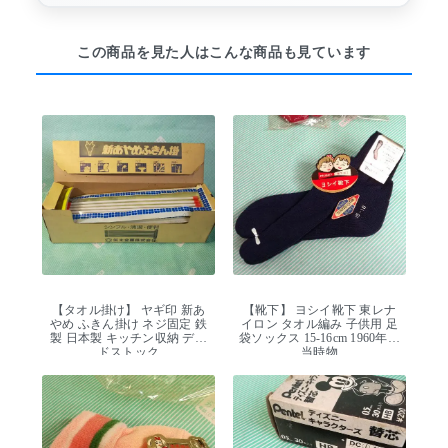
この商品を見た人はこんな商品も見ています
【タオル掛け】 ヤギ印 新あ
【靴下】 ヨシイ靴下 東レナ
やめ ふきん掛け ネジ固定 鉄
イロン タオル編み 子供用 足
製 日本製 キッチン収納 デッ
袋ソックス 15-16cm 1960年代
ドストック
当時物