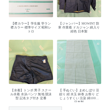
【襟カラー】学生服 学ラン
【ジャンパー】MOWINT 防
襟カラー 標準サイズ 昭和レ
寒 作業着 ドカジャン 綿入り
トロ
紺色 日本製
【水着】トンボ 男子 スクー
【 手ぬぐい】まめしぼり 豆
ル水着 水泳パンツ 無地 競泳
絞り 紺 水玉 鉢巻 お祭り ど
型 記名タグ付き 定番
じょうすくい 注染 綿100%
日本製