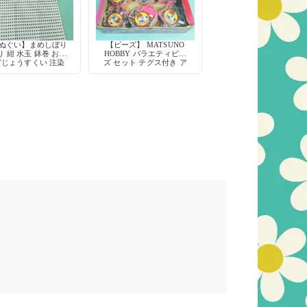
手ぬぐい】まめしぼり
【ビーズ】 MATSUNO
 紺 水玉 鉢巻 お祭
HOBBY バラエティビー
どじょうすくい 注染
ズ セット テグス付き ア
綿100% 日本製
クセサリー作り ハンドメ
イド資材 玩具 デッドス
トック