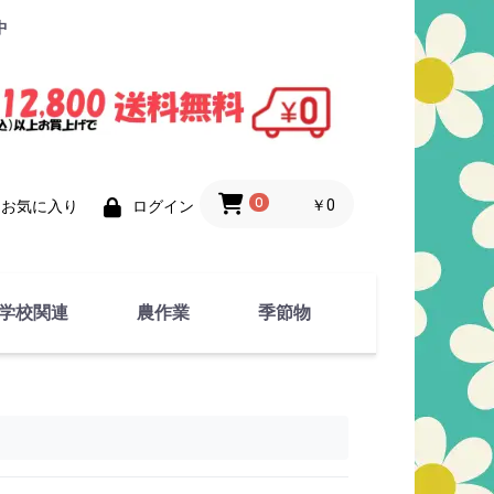
中
0
￥0
お気に入り
ログイン
学校関連
農作業
季節物
衣類
文具
運動用具
金属製品
竹・藁 製品
衣類品
春物
夏物
秋物
冬物