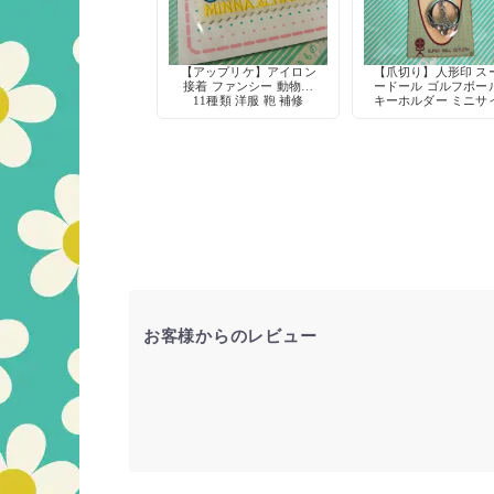
【アップリケ】アイロン
【爪切り】人形印 ス
接着 ファンシー 動物柄
ードール ゴルフボー
11種類 洋服 鞄 補修
キーホルダー ミニサ
爪やすり付き デッド
ック 当時物
お客様からのレビュー