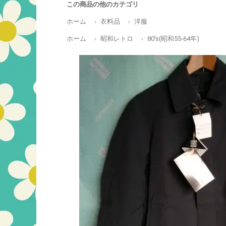
この商品の他のカテゴリ
ホーム
衣料品
洋服
ホーム
昭和レトロ
80's(昭和55-64年)