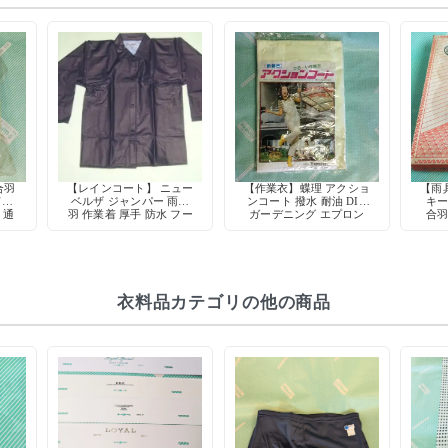
合羽
【レインコート】 ニュー
【作業衣】蝶理 アクショ
【雨
ドセ
ベルザ ジャンパー 雨合
ンコート 撥水 耐油 DIY
キー
 通
羽 作業着 厚手 防水 フー
ガーデニング エプロン
合羽
ド付き 紺 ネイビー 動き
昭和 デッドストック
やすい
衣料品カテゴリの他の商品