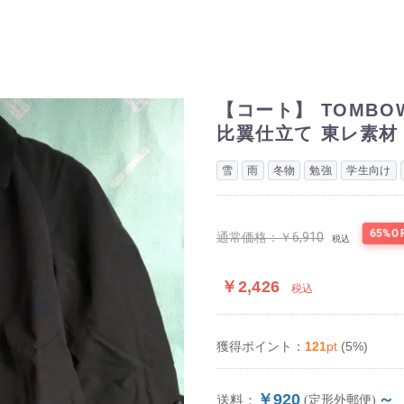
【コート】 TOMBO
比翼仕立て 東レ素材
雪
雨
冬物
勉強
学生向け
65%O
通常価格：
￥6,910
税込
￥2,426
税込
121
pt
(5%)
獲得ポイント：
￥920
～
送料：
(定形外郵便)