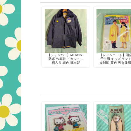
【ジャンパー】MOWINT
【レインコート】雨
防寒 作業着 ドカジャン
子供用 キッズ ラン
綿入り 紺色 日本製
ル対応 黄色 男女兼用
学