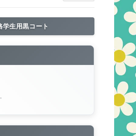
格学生用黒コート
い。