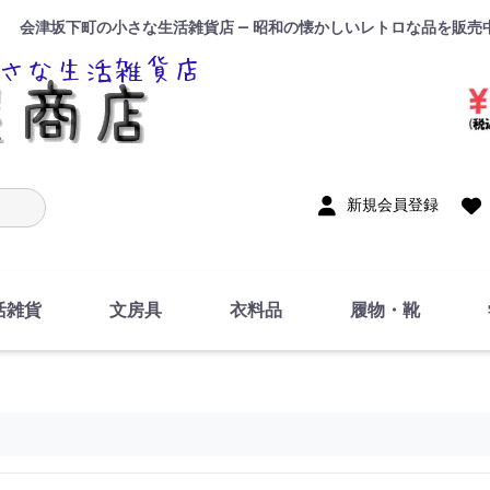
会津坂下町の小さな生活雑貨店 — 昭和の懐かしいレトロな品を販売
入力
新規会員登録
活雑貨
文房具
衣料品
履物・靴
インテリア
DIY・修理・自作
お風呂・トイレ
掃除・洗濯用具
裁縫
調理器具・料理関連
トイレットペーパー・
食器
筆記用具
事務用品
絵画・習字
テープ
玩具・おもちゃ
ノート
洋服
ジャージ・運動着
帽子
下着・手袋・靴下
鞄
アクセサリー・小物
ハンカチ・タオル類
化粧品
寝具
足袋
スリッパ
サンダル
シューズ
ちり紙・ティッシュ