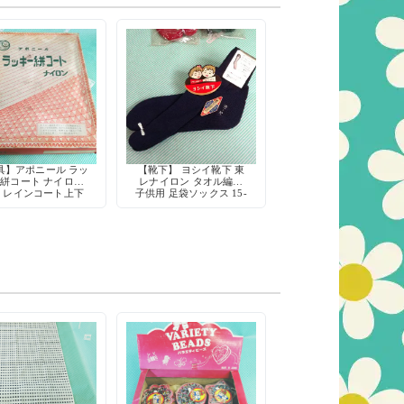
具】アポニール ラッ
【靴下】 ヨシイ靴下 東
絣コート ナイロン
レナイロン タオル編み
 レインコート上下
子供用 足袋ソックス 15-
16cm 1960年代 当時物