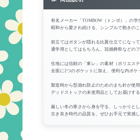
有名メーカー「TOMBOW（トンボ）」の
昭和から愛され続ける、シンプルで飽きの
前立てはボタンが隠れる比翼仕立てになっ
通学用としてはもちろん、冠婚葬祭などの
生地には信頼の「東レ」の素材（ポリエステル
全面に2つのポケットに加え、便利な内ポケ
製造時から型崩れ防止のためのまち針が使
デッドストックの未使用品としてお届けす
厳しい冬の寒さから身を守る、しっかりと
古き良き時代の品質を、ぜひお手元で実感