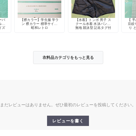
ーパ
【襟カラー】学生服 学ラ
【水着】トンボ 男子 ス
【 
ル型
ン 襟カラー 標準サイズ
クール水着 水泳パンツ
豆絞り
イズ
昭和レトロ
無地 競泳型 記名タグ付
り 
スト
き 定番
衣料品カテゴリをもっと見る
まだレビューはありません。ぜひ最初のレビューを投稿してください。
レビューを書く