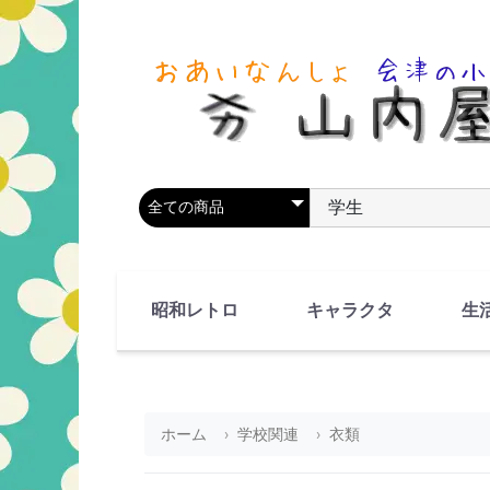
商品カテゴリを選択
商品名やキーワードを
昭和レトロ
キャラクタ
生
90's(平成2-11年)
80's(昭和55-64年)
70's(昭和45-54年)
60's(昭和35-44年)
50's(昭和25-34年)
40's(昭和15-24年)
30's(昭和5-14年)
漫画・アニメ
人物・動物
ホーム
学校関連
衣類