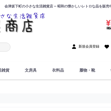
会津坂下町の小さな生活雑貨店 — 昭和の懐かしいレトロな品を販売
入力
新規会員登録
活雑貨
文房具
衣料品
履物・靴
インテリア
DIY・修理・自作
お風呂・トイレ
掃除・洗濯用具
裁縫
調理器具・料理関連
トイレットペーパー・
食器
筆記用具
事務用品
絵画・習字
テープ
玩具・おもちゃ
ノート
洋服
ジャージ・運動着
帽子
下着・手袋・靴下
鞄
アクセサリー・小物
ハンカチ・タオル類
化粧品
寝具
足袋
スリッパ
サンダル
シューズ
ちり紙・ティッシュ