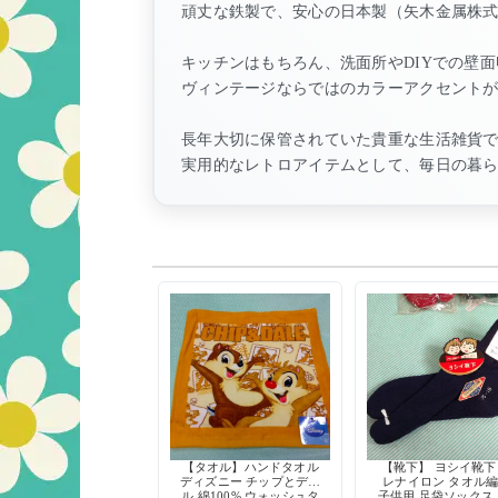
頑丈な鉄製で、安心の日本製（矢木金属株
キッチンはもちろん、洗面所やDIYでの壁
ヴィンテージならではのカラーアクセント
長年大切に保管されていた貴重な生活雑貨
実用的なレトロアイテムとして、毎日の暮
【タオル】ハンドタオル
【靴下】 ヨシイ靴下
ディズニー チップとデー
レナイロン タオル
ル 綿100% ウォッシュタ
子供用 足袋ソックス 1