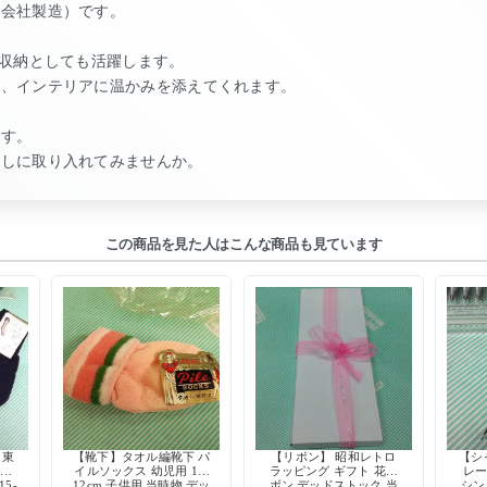
式会社製造）です。
面収納としても活躍します。
が、インテリアに温かみを添えてくれます。
です。
らしに取り入れてみませんか。
この商品を見た人はこんな商品も見ています
 東
【靴下】タオル編靴下 パ
【リボン】 昭和レトロ
【シ
編み
イルソックス 幼児用 11-
ラッピング ギフト 花リ
レー
5-
12cm 子供用 当時物 デッ
ボン デッドストック 当
シン