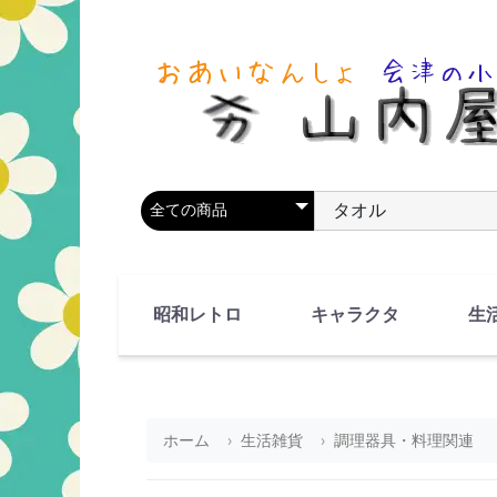
商品カテゴリを選択
商品名やキーワードを
昭和レトロ
キャラクタ
生
90's(平成2-11年)
80's(昭和55-64年)
70's(昭和45-54年)
60's(昭和35-44年)
50's(昭和25-34年)
40's(昭和15-24年)
30's(昭和5-14年)
漫画・アニメ
人物・動物
ホーム
生活雑貨
調理器具・料理関連