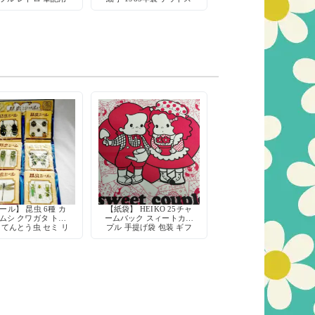
 デッドストック
トック
ール】 昆虫 6種 カ
【紙袋】 HEIKO 25チャ
ムシ クワガタ トン
ームバック スィートカッ
 てんとう虫 セミ リ
プル 手提げ袋 包装 ギフ
 レトロ デコレーシ
ト 当時物
ョン