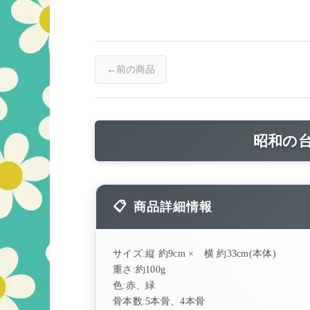
前の商品
昭和の
商品詳細情報
サイズ:縦 約9cm × 横 約33cm(本体)
重さ:約100g
色:赤、緑
骨本数:5本骨、4本骨