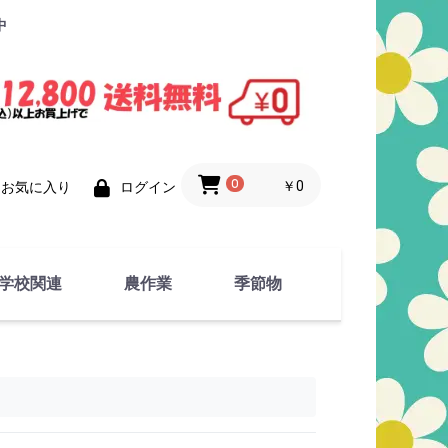
中
0
￥0
お気に入り
ログイン
学校関連
農作業
季節物
衣類
文具
運動用具
金属製品
竹・藁 製品
衣類品
春物
夏物
秋物
冬物