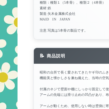
種類：種類１（5本骨）、種類２（4本骨）
素材:鉄
製造:矢木金属株式会社
MAID IN JAPAN
注意:写真は5本骨の製品です。
商品説明
昭和の台所で長く愛されてきたヤギ印のふ
機能美と懐かしさを兼ね備えた、当時の空
付属のネジで壁面や棚にしっかり固定して
アームの先端には滑り止めの凹凸があり、
アームが動くため、使用しない時は壁側に