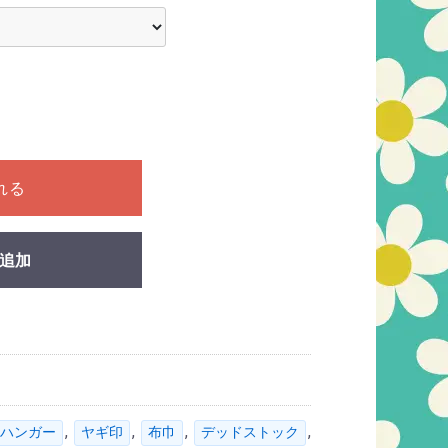
ださい
れる
追加
,
,
,
,
ハンガー
ヤギ印
布巾
デッドストック