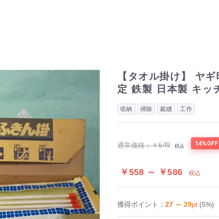
【タオル掛け】 ヤギ
定 鉄製 日本製 キ
収納
掃除
裁縫
工作
14%OFF
通常価格：
￥649
税込
￥558 ～ ￥586
税込
27 ～ 29
pt
(5%)
獲得ポイント：