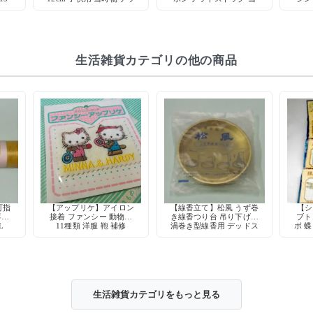
時物
ドストック
時物 手芸用品
具
生活雑貨カテゴリの他の商品
町指
【アップリケ】アイロン
【線香立て】松風 うず巻
【シ
専用
接着 ファンシー 動物柄
き線香つり台 吊り下げ式
ブト
L
11種類 洋服 鞄 補修
渦巻き型線香用 デッドス
ボ 蝶
トック
アル
生活雑貨カテゴリをもっと見る