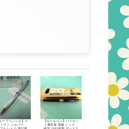
ャープペンシル】グ
【ボールペン】パイロッ
トマン シルバー軸
ト萬年筆 黒軸 ノック式
プル レトロ 筆記用
細字 1985年製 デッドス