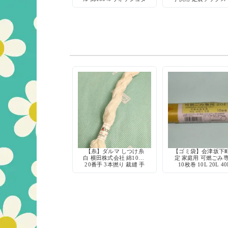
オル キャラクター
16cm 1960年代 当
【糸】ダルマ しつけ糸
【ゴミ袋】会津坂下
白 横田株式会社 綿100%
定 家庭用 可燃ごみ
20番手 3本撚り 裁縫 手
10枚巻 10L 20L 40
芸 仮縫い